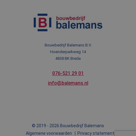
Kleinere werken & onderhoud
Reviews op Bouwnu.nl
Over ons
Onze diensten
Nieuws
Blog
Contact
Bouwbedrijf Balemans B.V.
Meest gezocht
Hoenderparkweg 14
Veelgestelde vragen
4838 BK Breda
076-521 29 01
info@balemans.nl
© 2019 - 2026 Bouwbedrijf Balemans
Algemene voorwaarden
Privacy statement