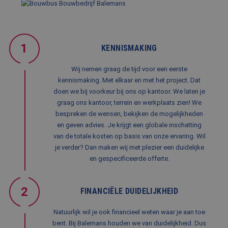
Script
om de
cooki
van be
ontho
cooki
van Co
1
KENNISMAKING
Script
noodza
correc
Wij nemen graag de tijd voor een eerste
PHPSESSID
Sessie
Cooki
PHP.net
kennismaking. Met elkaar en met het project. Dat
gegene
www.balemans.nl
doen we bij voorkeur bij ons op kantoor. We laten je
applic
basis 
graag ons kantoor, terrein en werkplaats zien! We
taal. D
bespreken de wensen, bekijken de mogelijkheden
identi
Google Privacy Policy
algem
en geven advies. Je krijgt een globale inschatting
doelei
wordt 
van de totale kosten op basis van onze ervaring. Wil
om var
je verder? Dan maken wij met plezier een duidelijke
van
gebrui
en gespecificeerde offerte.
te on
Het is
gespr
willek
2
FINANCIËLE DUIDELIJKHEID
gegen
numme
wordt 
Natuurlijk wil je ook financieel weten waar je aan toe
kan spe
voor d
bent. Bij Balemans houden we van duidelijkheid. Dus