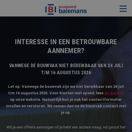
VERBOUWING & RENOVATIE
RESTAURATIE
INTERESSE IN EEN BETROUWBARE
AANNEMER?
KOZIJNEN & TIMMERWERK
KLEINERE WERKEN & ONDERHOUD
VANWEGE DE BOUWVAK NIET BEREIKBAAR VAN 24 JULI
ADVIES
T/M 16 AUGUSTUS 2026
Let op: Vanwege de bouwvak zijn we niet bereikbaar van 24 juli
t/m 16 augustus 2026. Voor klanten met spoed; lees
dit
bericht
OVER ONS
op onze website. Natuurlijk kun je ook het contactformulier
invullen en versturen. We nemen dan na de bouwvak contact met
PROJECTEN
je op.
REFERENTIES
Wil je een offerte aanvragen of je hebt een andere vraag: vul gerust het
NIEUWS