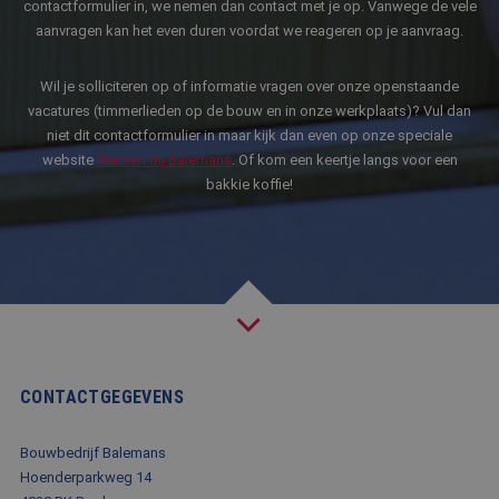
contactformulier in, we nemen dan contact met je op. Vanwege de vele
BLOG
aanvragen kan het even duren voordat we reageren op je aanvraag.
FAQ
Wil je solliciteren op of informatie vragen over onze openstaande
CONTACT
vacatures (timmerlieden op de bouw en in onze werkplaats)? Vul dan
niet dit contactformulier in maar kijk dan even op onze speciale
WERKEN BIJ BALEMANS
website
Werken bij Balemans
. Of kom een keertje langs voor een
bakkie koffie!
CONTACTGEGEVENS
Bouwbedrijf Balemans
Hoenderparkweg 14