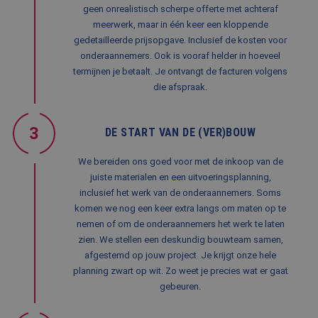
een g
geen onrealistisch scherpe offerte met achteraf
voorbe
behou
meerwerk, maar in één keer een kloppende
een in
gedetailleerde prijsopgave. Inclusief de kosten voor
status
gebrui
onderaannemers. Ook is vooraf helder in hoeveel
pagina
termijnen je betaalt. Je ontvangt de facturen volgens
die afspraak.
Aanbieder
/
3
DE START VAN DE (VER)BOUW
Naam
Vervaldatum
Omschrijving
Domein
Aanbieder
/
Naam
Vervaldatum
Omschrijving
Domein
fp_user_id
.balemans.nl
1 jaar 1
We bereiden ons goed voor met de inkoop van de
maand
_ga_8N4N4Q9ENY
.balemans.nl
1 jaar 1
Deze cookie w
Aanbieder
/
Naam
Vervaldatum
Omschrijving
juiste materialen en een uitvoeringsplanning,
maand
gebruikt door
Domein
Google Analyti
inclusief het werk van de onderaannemers. Soms
om de sessiest
MUID
1 jaar
Deze cookie wordt
Microsoft
komen we nog een keer extra langs om maten op te
te behouden.
veel gebruikt door
Corporation
mijn Microsoft als
nemen of om de onderaannemers het werk te laten
.bing.com
_ga
1 jaar 1
Deze cookien
Google LLC
een unieke
maand
is gekoppeld 
zien. We stellen een deskundig bouwteam samen,
.balemans.nl
gebruikers-ID. Het
Google Univer
kan worden ingesteld
afgestemd op jouw project. Je krijgt onze hele
Analytics - wa
door ingesloten
belangrijke up
planning zwart op wit. Zo weet je precies wat er gaat
microsoft-scripts.
is van de meer
Algemeen wordt
gebeuren.
algemeen
aangenomen dat het
gebruikte
synchroniseert tussen
analyseservice
veel verschillende