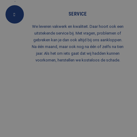
gebruikers-ID. Het
kan worden ingesteld
door ingesloten
SERVICE
microsoft-scripts.
Algemeen wordt
aangenomen dat het
We leveren vakwerk en kwaliteit. Daar hoort ook een
synchroniseert tussen
veel verschillende
uitstekende service bij. Met vragen, problemen of
Microsoft-domeinen,
gebreken kan je dan ook altijd bij ons aankloppen.
waardoor gebruikers
kunnen worden
Na één maand, maar ook nog na één of zelfs na tien
gevolgd.
jaar. Als het om iets gaat dat wij hadden kunnen
_clsk
1 dag
Deze cookie wordt
Microsoft
voorkomen, herstellen we kosteloos de schade.
geassocieerd met
.balemans.nl
Microsoft Clarity
analytics software.
Het wordt gebruikt
om informatie over
de sessie van de
gebruiker op te slaan
en om meerdere
paginaweergaven te
combineren tot één
gebruikerssessie voor
analytische
doeleinden.
MR
1 week
Dit is een Microsoft
Microsoft
MSN 1st party cookie
Corporation
die we gebruiken om
.c.bing.com
het gebruik van de