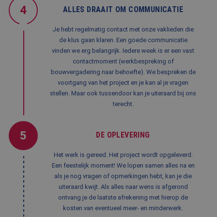
Google. Deze
Microsoft-domeinen,
4
cookie wordt
ALLES DRAAIT OM COMMUNICATIE
waardoor gebruikers
gebruikt om u
kunnen worden
gebruikers te
gevolgd.
onderscheide
Je hebt regelmatig contact met onze vaklieden die
door een
_clck
.balemans.nl
1 jaar
Deze cookie wordt
de klus gaan klaren. Een goede communicatie
willekeurig
gebruikt om
gegenereerd
vinden we erg belangrijk. Iedere week is er een vast
gebruikersinteracties
nummer toe t
en betrokkenheid op
contactmoment (werkbespreking of
wijzen als klan
de website te volgen
Het is opgen
om de
bouwvergadering naar behoefte). We bespreken de
in elk
gebruikerservaring en
paginaverzoek
voortgang van het project en je kan al je vragen
websitefunctionaliteit
een site en wo
te verbeteren.
stellen. Maar ook tussendoor kan je uiteraard bij ons
gebruikt om
bezoekers-, se
terecht.
SRM_B
1 jaar
Dit is een Microsoft
Microsoft
en
MSN 1st party cookie
Corporation
campagnegeg
die zorgt voor de
.c.bing.com
te berekenen 
goede werking van
de
5
deze website.
DE OPLEVERING
analyserappor
van de site.
SM
.c.clarity.ms
Sessie
Dit is een Microsoft
MSN 1st party cookie
Het werk is gereed. Het project wordt opgeleverd.
die we gebruiken om
Een feestelijk moment! We lopen samen alles na en
het gebruik van de
website voor interne
als je nog vragen of opmerkingen hebt, kan je die
analyses te meten.
uiteraard kwijt. Als alles naar wens is afgerond
MUID
1 jaar
Deze cookie wordt
Microsoft
ontvang je de laatste afrekening met hierop de
veel gebruikt door
Corporation
kosten van eventueel meer- en minderwerk.
mijn Microsoft als
.clarity.ms
een unieke