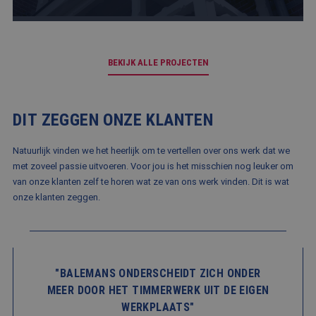
taal. D
identi
Google Privacy Policy
algem
doelei
wordt 
om var
BEKIJK ALLE PROJECTEN
van
gebrui
te on
Het is
gespr
DIT ZEGGEN ONZE KLANTEN
willek
gegen
numme
wordt 
Natuurlijk vinden we het heerlijk om te vertellen over ons werk dat we
kan spe
met zoveel passie uitvoeren. Voor jou is het misschien nog leuker om
voor d
een g
van onze klanten zelf te horen wat ze van ons werk vinden. Dit is wat
voorbe
behou
onze klanten zeggen.
een in
status
gebrui
pagina
"BALEMANS ONDERSCHEIDT ZICH ONDER
MEER DOOR HET TIMMERWERK UIT DE EIGEN
Aanbieder
/
WERKPLAATS"
Naam
Vervaldatum
Omschrijving
Domein
Aanbieder
/