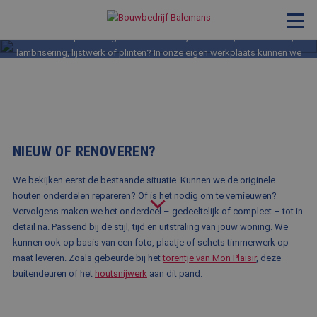
KOZIJNEN & TIMMERWERK
Nieuwe kozijnen nodig? Een binnendeur, buitendeur, boeiboorden,
lambrisering, lijstwerk of plinten? In onze eigen werkplaats kunnen we
VERBOUWING & RENOVATIE
alles maken. Precies op maat en passend bij jouw pand. We werken
volgens ambachtelijke principes, maar maken gebruik van moderne en
RESTAURATIE
innovatieve methodes. Zo kiezen we bijvoorbeeld altijd de meest
geschikte materialen en houtsoorten.
KOZIJNEN & TIMMERWERK
KLEINERE WERKEN & ONDERHOUD
NIEUW OF RENOVEREN?
ADVIES
We bekijken eerst de bestaande situatie. Kunnen we de originele
houten onderdelen repareren? Of is het nodig om te vernieuwen?
Vervolgens maken we het onderdeel – gedeeltelijk of compleet – tot in
detail na. Passend bij de stijl, tijd en uitstraling van jouw woning. We
OVER ONS
kunnen ook op basis van een foto, plaatje of schets timmerwerk op
PROJECTEN
maat leveren. Zoals gebeurde bij het
torentje van Mon Plaisir
, deze
buitendeuren of het
houtsnijwerk
aan dit pand.
REFERENTIES
NIEUWS