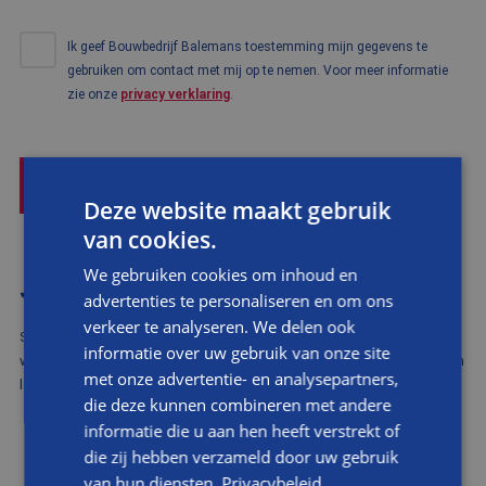
Ik geef Bouwbedrijf Balemans toestemming mijn gegevens te
gebruiken om contact met mij op te nemen. Voor meer informatie
zie onze
privacy verklaring
.
VERSTUUR
Deze website maakt gebruik
van cookies.
We gebruiken cookies om inhoud en
JOUW PROJECT, ONZE ZORG
advertenties te personaliseren en om ons
verkeer te analyseren. We delen ook
Sinds 1974 verzorgt Balemans op maat timmerwerk uit onze eigen
informatie over uw gebruik van onze site
werkplaats. Zo hebben wij al diverse deuren, kozijnen, trapleuningen en
met onze advertentie- en analysepartners,
lambrisering op maat gemaakt. Laat je inspireren.
die deze kunnen combineren met andere
informatie die u aan hen heeft verstrekt of
die zij hebben verzameld door uw gebruik
van hun diensten.
Privacybeleid