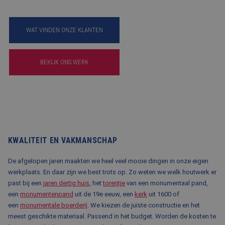
BLOG
FAQ
WAT VINDEN ONZE KLANTEN
CONTACT
BEKIJK ONS WERK
WERKEN BIJ BALEMANS
KWALITEIT EN VAKMANSCHAP
De afgelopen jaren maakten we heel veel mooie dingen in onze eigen
werkplaats. En daar zijn we best trots op. Zo weten we welk houtwerk er
past bij een
jaren dertig huis
, het
torentje
van een monumentaal pand,
een
monumentenpand
uit de 19
e
eeuw, een
kerk
uit 1600 of
een
monumentale boerderij
. We kiezen de juiste constructie en het
meest geschikte materiaal. Passend in het budget. Worden de kosten te