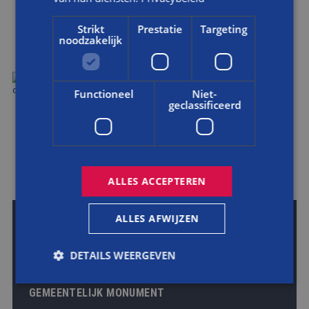
Strikt
Prestatie
Targeting
AANPASSING KOZIJNEN EN ERKER
noodzakelijk
BOEIMEER BREDA
Functioneel
Niet-
geclassificeerd
BEKIJK DIT PROJECT
ALLES ACCEPTEREN
ALLES AFWIJZEN
DETAILS WEERGEVEN
RESTAUREREN KOZIJNEN EN RAMEN VAN
GEMEENTELIJK MONUMENT