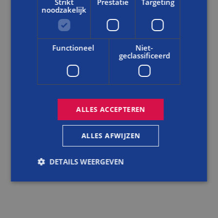
Strikt
Prestatie
Targeting
noodzakelijk
Functioneel
Niet-
geclassificeerd
NIEUWS
NIEUWE GENERATIE, FRISSE BLIK: PIETER AAN DE SLAG
BIJ BALEMANS
ALLES ACCEPTEREN
LEES DIT BERICHT
ALLES AFWIJZEN
DETAILS WEERGEVEN
Strikt noodzakelijk
Prestatie
Targeting
Functioneel
Niet-geclassificeerd