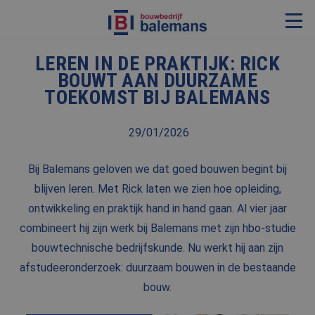
LEREN IN DE PRAKTIJK: RICK
VERBOUWING & RENOVATIE
BOUWT AAN DUURZAME
TOEKOMST BIJ BALEMANS
RESTAURATIE
KOZIJNEN & TIMMERWERK
29/01/2026
KLEINERE WERKEN & ONDERHOUD
Bij Balemans geloven we dat goed bouwen begint bij
ADVIES
blijven leren. Met Rick laten we zien hoe opleiding,
ontwikkeling en praktijk hand in hand gaan. Al vier jaar
combineert hij zijn werk bij Balemans met zijn hbo-studie
OVER ONS
bouwtechnische bedrijfskunde. Nu werkt hij aan zijn
PROJECTEN
afstudeeronderzoek: duurzaam bouwen in de bestaande
REFERENTIES
bouw.
NIEUWS