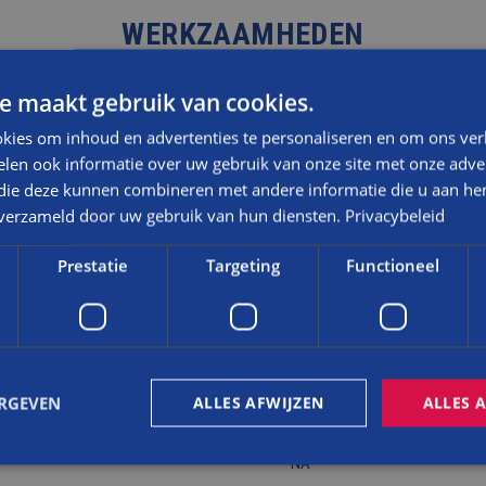
WERKZAAMHEDEN
e maakt gebruik van cookies.
Stukwerk trapgat
kies om inhoud en advertenties te personaliseren en om ons ver
Steiger plaatsen
len ook informatie over uw gebruik van onze site met onze adver
HR + + glas plaatsen voor d
 die deze kunnen combineren met andere informatie die u aan hen
Dakramen vervangen
n verzameld door uw gebruik van hun diensten.
Privacybeleid
Dak boven de keuken verni
 verdere scheurvorming
Prestatie
Targeting
Functioneel
ERGEVEN
ALLES AFWIJZEN
ALLES 
NA
ERKER 
NA