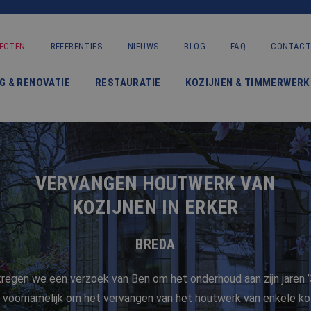
ECTEN
REFERENTIES
NIEUWS
BLOG
FAQ
CONTACT
VERBOUWING & RENOVATIE
G & RENOVATIE
RESTAURATIE
KOZIJNEN & TIMMERWERK
RESTAURATIE
KOZIJNEN & TIMMERWERK
KLEINERE WERKEN & ONDERHOUD
VERVANGEN HOUTWERK VAN
ADVIES
KOZIJNEN IN ERKER
BREDA
OVER ONS
 kregen we een verzoek van Ben om het onderhoud aan zijn jaren 
PROJECTEN
 voornamelijk om het vervangen van het houtwerk van enkele kozi
REFERENTIES