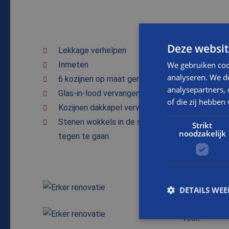
Deze websit
Lekkage verhelpen
We gebruiken coo
Inmeten
analyseren. We de
6 kozijnen op maat gemaakt voor in de erker
analysepartners,
Glas-in-lood vervangen erker
of die zij hebbe
Kozijnen dakkapel vervangen
Stenen wokkels in de stenen muur plaatsen om
Strikt
noodzakelijk
tegen te gaan
DETAILS WE
VOOR
VOOR