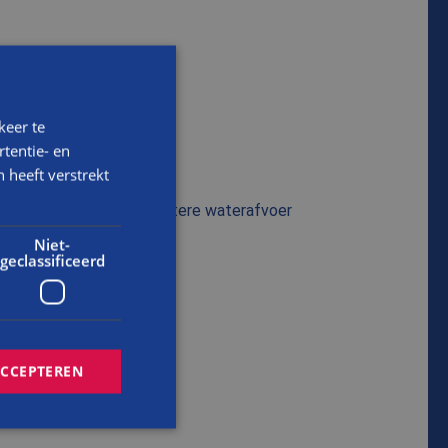
keer te
tentie- en
e erker
 heeft verstrekt
euwen met dakleer en betere waterafvoer
Niet-
geclassificeerd
ACCEPTEREN
RENOVATIE