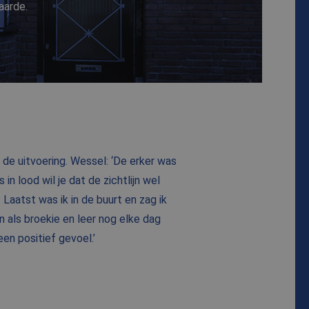
aarde.
de uitvoering. Wessel: ‘De erker was
in lood wil je dat de zichtlijn wel
 Laatst was ik in de buurt en zag ik
on als broekie en leer nog elke dag
een positief gevoel.’