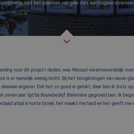
n combinatie met het plaatsen van glas met een hogere isolatiew
NIEUWS
BLOG
FAQ
CONTACT
WERKEN BIJ BALEMANS
iding voor dit project deden, was Wessel verantwoordelijk voor 
 is er namelijk weinig recht. Bij het terugbrengen van nieuw glas 
 daaraan ergeren. Dat het zo goed is gelukt, daar ben ik trots op.
 in zeven jaar tijd bij Bouwbedrijf Balemans gegroeid ben. Ik beg
derdaad altijd in korte broek; het maakt me hard en het geeft me 