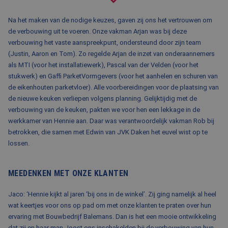
BLOG
Na het maken van de nodige keuzes, gaven zij ons het vertrouwen om
FAQ
de verbouwing uit te voeren. Onze vakman Arjan was bij deze
verbouwing het vaste aanspreekpunt, ondersteund door zijn team
CONTACT
(Justin, Aaron en Tom). Zo regelde Arjan de inzet van onderaannemers
als MTI (voor het installatiewerk), Pascal van der Velden (voor het
WERKEN BIJ BALEMANS
stukwerk) en Gaffi ParketVormgevers (voor het aanhelen en schuren van
de eikenhouten parketvloer). Alle voorbereidingen voor de plaatsing van
de nieuwe keuken verliepen volgens planning. Gelijktijdig met de
verbouwing van de keuken, pakten we voor hen een lekkage in de
werkkamer van Hennie aan. Daar was verantwoordelijk vakman Rob bij
betrokken, die samen met Edwin van JVK Daken het euvel wist op te
lossen.
MEEDENKEN MET ONZE KLANTEN
Jaco: ‘Hennie kijkt al jaren ‘bij ons in de winkel’. Zij ging namelijk al heel
wat keertjes voor ons op pad om met onze klanten te praten over hun
ervaring met Bouwbedrijf Balemans. Dan is het een mooie ontwikkeling
dat zij en haar man Joost ons inschakelden bij de verbouwing van hun