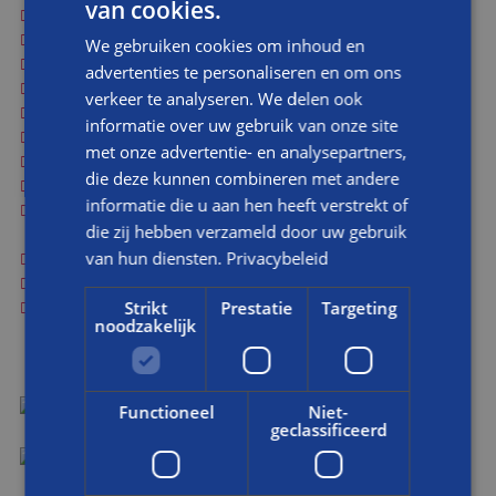
van cookies.
Meedenken over geïntegreerde keuken- en eetomgeving
Aansturen onderaannemers
We gebruiken cookies om inhoud en
Plannen en coördineren werkzaamheden
advertenties te personaliseren en om ons
Regelen container voor afvoer van puin
verkeer te analyseren. We delen ook
Afvoeren oude keukenapparatuur
informatie over uw gebruik van onze site
Inkoop materialen
met onze advertentie- en analysepartners,
Slopen tegelvloer
die deze kunnen combineren met andere
Aanleggen leidingwerk
informatie die u aan hen heeft verstrekt of
Aanleggen elektrawerk (+ aanpassingen in de meterkast als
die zij hebben verzameld door uw gebruik
voorbereiding naar 3 fase i.v.m. inductiekoken)
van hun diensten.
Privacybeleid
Diagnosticeren lekkage
Oplossen lekkage
Schuren en aanhelen parketvloer
Strikt
Prestatie
Targeting
noodzakelijk
Functioneel
Niet-
VOOR
geclassificeerd
NA