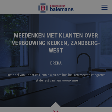
VERBOUWING & RENOVATIE
RESTAURATIE
MEEDENKEN MET KLANTEN OVER
VERBOUWING KEUKEN, ZANDBERG-
KOZIJNEN & TIMMERWERK
WEST
KLEINERE WERKEN & ONDERHOUD
ADVIES
BREDA
Het doel van Joost en Hennie was om hun keuken meer te integreren
met de rest van hun woonkamer.
OVER ONS
PROJECTEN
REFERENTIES
NIEUWS