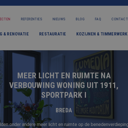
ECTEN
REFERENTIES
NIEUWS
BLOG
FAQ
CONTACT
VERBOUWING & RENOVATIE
G & RENOVATIE
RESTAURATIE
KOZIJNEN & TIMMERWERK
RESTAURATIE
KOZIJNEN & TIMMERWERK
KLEINERE WERKEN & ONDERHOUD
MEER LICHT EN RUIMTE NA
ADVIES
VERBOUWING WONING UIT 1911,
SPORTPARK I
OVER ONS
BREDA
PROJECTEN
ilden onder andere meer licht en ruimte op de benedenverdiepin
REFERENTIES