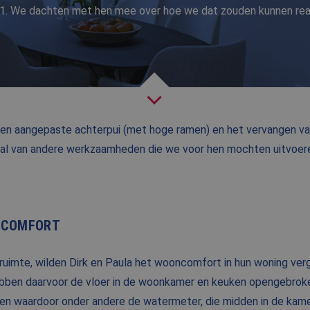
11. We dachten met hen mee over hoe we dat zouden kunnen real
NIEUWS
BLOG
FAQ
CONTACT
 een aangepaste achterpui (met hoge ramen) en het vervangen v
WERKEN BIJ BALEMANS
tal van andere werkzaamheden die we voor hen mochten uitvoere
ONCOMFORT
ruimte, wilden Dirk en Paula het wooncomfort in hun woning verg
 hebben daarvoor de vloer in de woonkamer en keuken opengebroke
en waardoor onder andere de watermeter, die midden in de kame