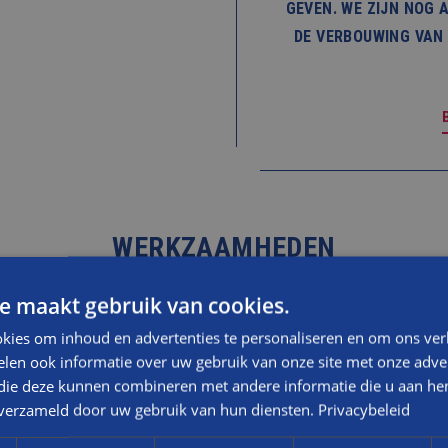
GEVEN. WE ZIJN NOG 
DE VERBOUWING VAN 
WERKZAAMHEDEN
e maakt gebruik van cookies.
Leggen van nieuwe leidinge
kies om inhoud en advertenties te personaliseren en om ons ver
de tuin)
len ook informatie over uw gebruik van onze site met onze adver
ne grond
Plaatsen lichtstraat
 die deze kunnen combineren met andere informatie die u aan hen
Afwerken van ensuitekaste
n verzameld door uw gebruik van hun diensten.
Privacybeleid
Timmerwerkzaamheden