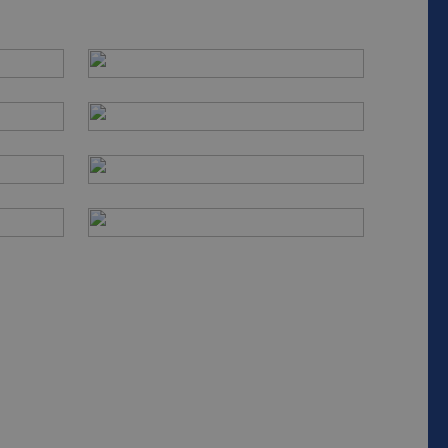
s te onderhouden.
egenereerd nummer,
or de site, maar een
elogde status voor
jving
 de sessiestatus te
 unieke gebruikers-
ipts. Algemeen wordt
Analytics - wat een
e Microsoft-
e analyseservice
ebruikers te
mmer toe te wijzen
trokkenheid op de
op een site en
onaliteit te
gegevens te
 goede werking van
 om het gebruik van
 unieke gebruikers-