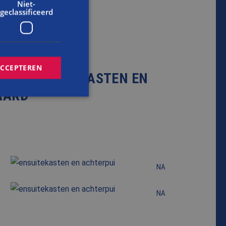
Niet-
geclassificeerd
ACCEPTEREN
SEN ENSUITEKASTEN EN
AARD
rd
elding en
NA
cript.com-service
onthouden. De
NA
zakelijk om correct
s van de PHP-taal.
inden die wordt