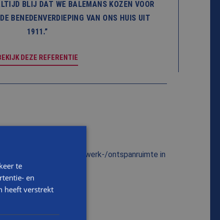
ALTIJD BLIJ DAT WE BALEMANS KOZEN VOOR
DE BENEDENVERDIEPING VAN ONS HUIS UIT
1911.”
BEKIJK DEZE REFERENTIE
n (ook naar toekomstige werk-/ontspanruimte in
keer te
tentie- en
 heeft verstrekt
n