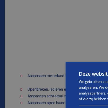
Deze websit
Aanpassen meterkast
We gebruiken coo
analyseren. We de
Openbreken, isoleren en vernieuwen vloer bega
analysepartners,
Aanpassen achterpui, met meer beglazing
of die zij hebbe
Aanpassen open haard