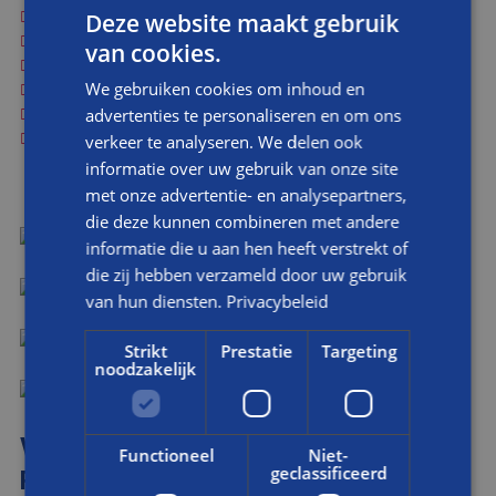
Vervangen kozijnen bovenverdieping
Deze website maakt gebruik
Plaatsen elektrische radiatoren op de eerste etage
van cookies.
Installeren warmtepomp met een warmte-unit in de garage
We gebruiken cookies om inhoud en
Aanleggen van extra toilet in de garage
Plaatsen figuurglas HR++ in boogvenster
advertenties te personaliseren en om ons
Staal- en constructiewerkzaamheden
verkeer te analyseren. We delen ook
informatie over uw gebruik van onze site
met onze advertentie- en analysepartners,
die deze kunnen combineren met andere
informatie die u aan hen heeft verstrekt of
VOOR
die zij hebben verzameld door uw gebruik
NA
van hun diensten.
Privacybeleid
Strikt
Prestatie
Targeting
VOOR
noodzakelijk
NA
VOORZETWANDEN, ZICHTBAAR BIJ DE
Functioneel
Niet-
geclassificeerd
RAMEN.