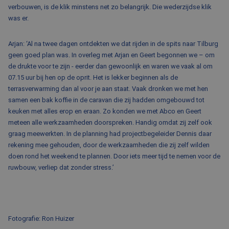
verbouwen, is de klik minstens net zo belangrijk. Die wederzijdse klik
was er.
Arjan: ‘Al na twee dagen ontdekten we dat rijden in de spits naar Tilburg
geen goed plan was. In overleg met Arjan en Geert begonnen we – om
de drukte voor te zijn - eerder dan gewoonlijk en waren we vaak al om
07.15 uur bij hen op de oprit. Het is lekker beginnen als de
terrasverwarming dan al voor je aan staat. Vaak dronken we met hen
samen een bak koffie in de caravan die zij hadden omgebouwd tot
keuken met alles erop en eraan. Zo konden we met Abco en Geert
meteen alle werkzaamheden doorspreken. Handig omdat zij zelf ook
graag meewerkten. In de planning had projectbegeleider Dennis daar
rekening mee gehouden, door de werkzaamheden die zij zelf wilden
doen rond het weekend te plannen. Door iets meer tijd te nemen voor de
ruwbouw, verliep dat zonder stress.’
Fotografie: Ron Huizer