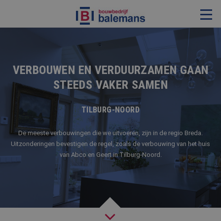
VERBOUWING & RENOVATIE
RESTAURATIE
VERBOUWEN EN VERDUURZAMEN GAAN
STEEDS VAKER SAMEN
KOZIJNEN & TIMMERWERK
KLEINERE WERKEN & ONDERHOUD
TILBURG-NOORD
ADVIES
De meeste verbouwingen die we uitvoeren, zijn in de regio Breda.
Uitzonderingen bevestigen de regel, zoals de verbouwing van het huis
van Abco en Geert in Tilburg-Noord.
OVER ONS
PROJECTEN
REFERENTIES
NIEUWS