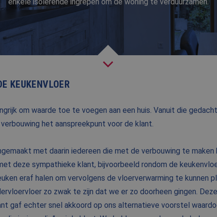
enkele isolerende ingrepen om de woning te verduurzamen.
NIEUWS
BLOG
FAQ
CONTACT
DE KEUKENVLOER
WERKEN BIJ BALEMANS
angrijk om waarde toe te voegen aan een huis. Vanuit die gedac
 verbouwing het aanspreekpunt voor de klant.
angemaakt met daarin iedereen die met de verbouwing te maken
et deze sympathieke klant, bijvoorbeeld rondom de keukenvloer
euken eraf halen om vervolgens de vloerverwarming te kunnen pla
rvloervloer zo zwak te zijn dat we er zo doorheen gingen. Deze
ant gaf echter snel akkoord op ons alternatieve voorstel waard