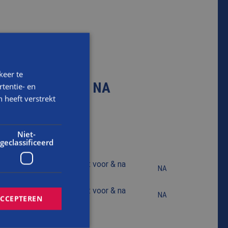
keer te
AMER: VOOR & NA
tentie- en
 heeft verstrekt
Niet-
geclassificeerd
NA
NA
ACCEPTEREN