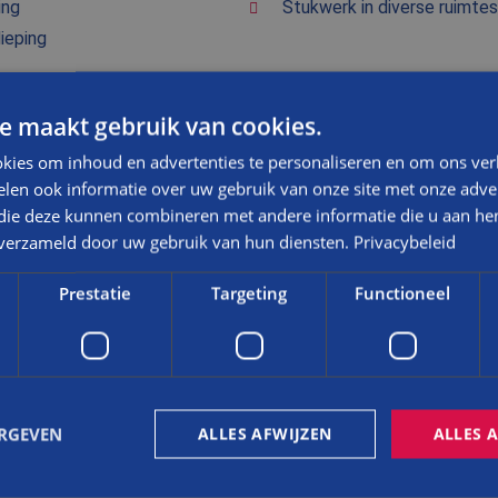
ing
Stukwerk in diverse ruimtes
ieping
e maakt gebruik van cookies.
NA
kies om inhoud en advertenties te personaliseren en om ons ver
DE BADK
len ook informatie over uw gebruik van onze site met onze adver
 die deze kunnen combineren met andere informatie die u aan hen
NA
n verzameld door uw gebruik van hun diensten.
Privacybeleid
Prestatie
Targeting
Functioneel
VOOR
R & NA
VOOR
ERGEVEN
ALLES AFWIJZEN
ALLES 