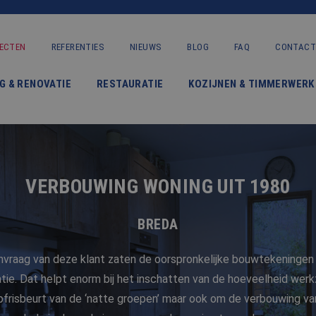
ECTEN
REFERENTIES
NIEUWS
BLOG
FAQ
CONTACT
VERBOUWING & RENOVATIE
G & RENOVATIE
RESTAURATIE
KOZIJNEN & TIMMERWERK
RESTAURATIE
KOZIJNEN & TIMMERWERK
KLEINERE WERKEN & ONDERHOUD
VERBOUWING WONING UIT 1980
ADVIES
BREDA
OVER ONS
anvraag van deze klant zaten de oorspronkelijke bouwtekeningen 
tie. Dat helpt enorm bij het inschatten van de hoeveelheid we
PROJECTEN
pfrisbeurt van de ‘natte groepen’ maar ook om de verbouwing va
REFERENTIES