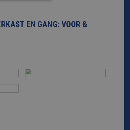
rd
RKAST EN GANG: VOOR &
elding en
cript.com-service
onthouden. De
zakelijk om correct
s van de PHP-taal.
inden die wordt
s te onderhouden.
egenereerd nummer,
or de site, maar een
elogde status voor
jving
 de sessiestatus te