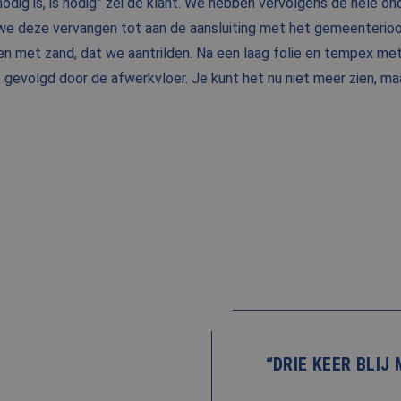
odig is, is nodig” zei de klant. We hebben vervolgens de hele on
 we deze vervangen tot aan de aansluiting met het gemeenterioo
ten met zand, dat we aantrilden. Na een laag folie en tempex m
gevolgd door de afwerkvloer. Je kunt het nu niet meer zien, maa
“DRIE KEER BLI