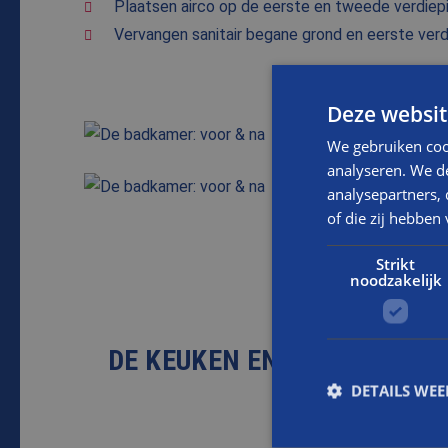
Plaatsen airco op de eerste en tweede verdiep
Vervangen sanitair begane grond en eerste verd
Deze websit
VOOR
We gebruiken coo
analyseren. We de
analysepartners,
VOOR
of die zij hebbe
Strikt
noodzakelijk
DE KEUKEN EN TOILET: VOO
DETAILS WE