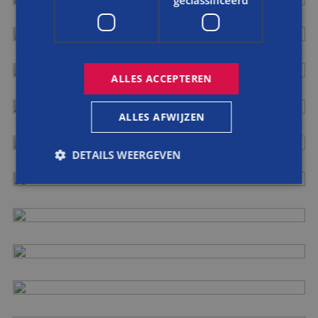
geclassificeerd
ALLES ACCEPTEREN
ALLES AFWIJZEN
DETAILS WEERGEVEN
Strikt noodzakelijk
Prestatie
Targeting
Functioneel
Niet-geclassificeerd
Strikt noodzakelijke cookies maken de
kernfunctionaliteiten van de website mogelijk, zoals
gebruikersaanmelding en accountbeheer. De
website kan niet goed worden gebruikt zonder de
strikt noodzakelijke cookies.