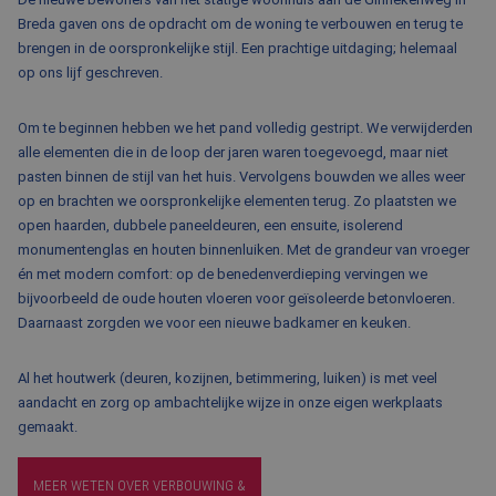
BLOG
Breda gaven ons de opdracht om de woning te verbouwen en terug te
brengen in de oorspronkelijke stijl. Een prachtige uitdaging; helemaal
FAQ
op ons lijf geschreven.
CONTACT
Om te beginnen hebben we het pand volledig gestript. We verwijderden
WERKEN BIJ BALEMANS
alle elementen die in de loop der jaren waren toegevoegd, maar niet
pasten binnen de stijl van het huis. Vervolgens bouwden we alles weer
op en brachten we oorspronkelijke elementen terug. Zo plaatsten we
open haarden, dubbele paneeldeuren, een ensuite, isolerend
monumentenglas en houten binnenluiken. Met de grandeur van vroeger
én met modern comfort: op de benedenverdieping vervingen we
bijvoorbeeld de oude houten vloeren voor geïsoleerde betonvloeren.
Daarnaast zorgden we voor een nieuwe badkamer en keuken.
Al het houtwerk (deuren, kozijnen, betimmering, luiken) is met veel
aandacht en zorg op ambachtelijke wijze in onze eigen werkplaats
gemaakt.
MEER WETEN OVER VERBOUWING &