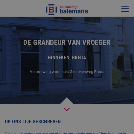
VERBOUWING & RENOVATIE
RESTAURATIE
DE GRANDEUR VAN VROEGER
KOZIJNEN & TIMMERWERK
GINNEKEN, BREDA
KLEINERE WERKEN & ONDERHOUD
Verbouwing woonhuis Ginnekenweg Breda
ADVIES
OVER ONS
PROJECTEN
REFERENTIES
OP ONS LIJF GESCHREVEN
NIEUWS
De nieuwe bewoners van het statige woonhuis aan de Ginnekenweg in