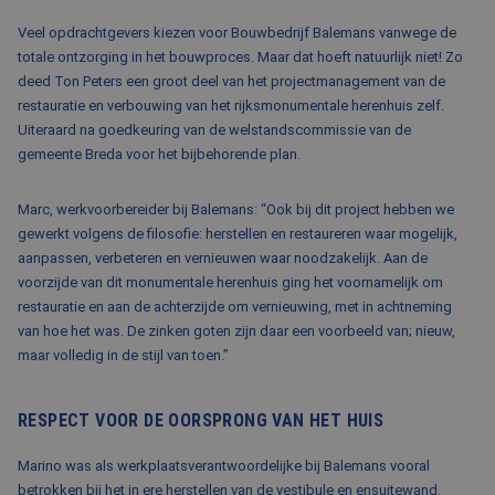
BLOG
Veel opdrachtgevers kiezen voor Bouwbedrijf Balemans vanwege de
totale ontzorging in het bouwproces. Maar dat hoeft natuurlijk niet! Zo
FAQ
deed Ton Peters een groot deel van het projectmanagement van de
CONTACT
restauratie en verbouwing van het rijksmonumentale herenhuis zelf.
Uiteraard na goedkeuring van de welstandscommissie van de
WERKEN BIJ BALEMANS
gemeente Breda voor het bijbehorende plan.
Marc, werkvoorbereider bij Balemans: “Ook bij dit project hebben we
gewerkt volgens de filosofie: herstellen en restaureren waar mogelijk,
aanpassen, verbeteren en vernieuwen waar noodzakelijk. Aan de
voorzijde van dit monumentale herenhuis ging het voornamelijk om
restauratie en aan de achterzijde om vernieuwing, met in achtneming
van hoe het was. De zinken goten zijn daar een voorbeeld van; nieuw,
maar volledig in de stijl van toen.”
RESPECT VOOR DE OORSPRONG VAN HET HUIS
Marino was als werkplaatsverantwoordelijke bij Balemans vooral
betrokken bij het in ere herstellen van de vestibule en ensuitewand.