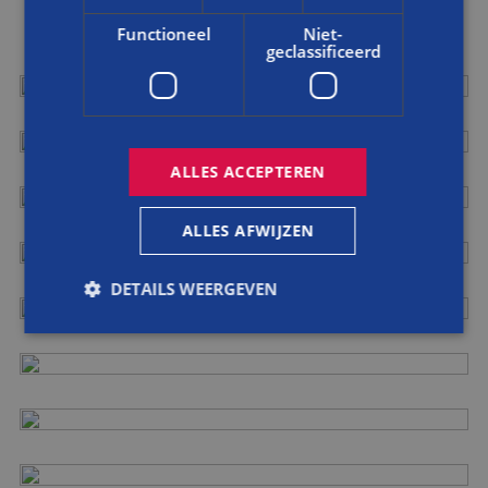
Functioneel
Niet-
geclassificeerd
ALLES ACCEPTEREN
ALLES AFWIJZEN
DETAILS WEERGEVEN
Strikt noodzakelijk
Prestatie
Targeting
Functioneel
Niet-geclassificeerd
Strikt noodzakelijke cookies maken de
kernfunctionaliteiten van de website mogelijk, zoals
gebruikersaanmelding en accountbeheer. De