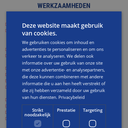
WERKZAAMHEDEN
Repareren houten kozijnen en houtwerk voorzijde
Deze website maakt gebruik
Vervangen houten kozijnen achterzijde (dubbele schuifdeuren
van cookies.
en enkele schuifdeur met enkelglas vervangen door kozijnen en
We gebruiken cookies om inhoud en
deur met dubbelglas)
advertenties te personaliseren en om ons
Advies over te gebruiken hout
Herstellen schuifruimen aan de voorgevel met daarin isolerende
verkeer te analyseren. We delen ook
monumentenruiten
informatie over uw gebruik van onze site
Isoleren woning
met onze advertentie- en analysepartners,
Begane grond waterpas maken
die deze kunnen combineren met andere
Vloerverwarming aanleggen
informatie die u aan hen heeft verstrekt of
Vestibule in ere herstellen met deuren op maat (gemaakt in de
die zij hebben verzameld door uw gebruik
werkplaats)
van hun diensten.
Privacybeleid
Ensuitewand herstellen (gemaakt in de werkplaats)
Herstellen tweede haard
Strikt
Prestatie
Targeting
Plaatsen dubbelglas
noodzakelijk
Vernieuwen zinken goot aan de voorzijde in de oorspronkelijke
stijl