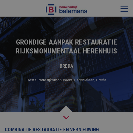
VERBOUWING & RENOVATIE
RESTAURATIE
GRONDIGE AANPAK RESTAURATIE
RIJKSMONUMENTAAL HERENHUIS
KOZIJNEN & TIMMERWERK
KLEINERE WERKEN & ONDERHOUD
BREDA
ADVIES
Restauratie rijksmonument, Baronielaan, Breda
OVER ONS
PROJECTEN
REFERENTIES
NIEUWS
COMBINATIE RESTAURATIE EN VERNIEUWING