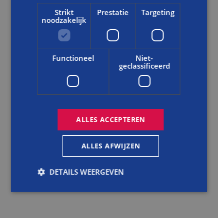
GELEVERDE DIENSTEN
Strikt
Prestatie
Targeting
noodzakelijk
VERBOUWING & RENOVATIE
Functioneel
Niet-
geclassificeerd
Prettig verbouwen en renoveren
DAT WIL IK
ALLES ACCEPTEREN
ALLES AFWIJZEN
DETAILS WEERGEVEN
VOOR JOU GEVONDEN!
Strikt noodzakelijk
Prestatie
Targeting