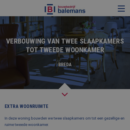
VERBOUWING & RENOVATIE
RESTAURATIE
VERBOUWING VAN TWEE SLAAPKAMERS
TOT TWEEDE WOONKAMER
KOZIJNEN & TIMMERWERK
KLEINERE WERKEN & ONDERHOUD
BREDA
ADVIES
OVER ONS
PROJECTEN
EXTRA WOONRUIMTE
REFERENTIES
In deze woning bouwden we twee slaapkamers om tot een gezellige en
ruime tweede woonkamer.
NIEUWS