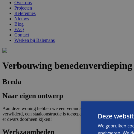
Over ons
Projecten
Referenties
Nieuws
Blog
FAQ
Contact
Werken bij Balemans
Verbouwing benedenverdieping 
Breda
Naar eigen ontwerp
Aan deze woning hebben we een veranda in de stijl van het huis, ge
verwijderd, een staalconstructie is toegepast, waardoor een mooi en 
Deze websit
er dwars doorheen kijken!
We gebruiken coo
Werkzaamheden
analyseren. We de