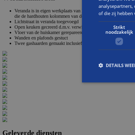
analysepartners,
Veranda is in eigen werkplaats van Balemans gemaakt. Veranda 
of die zij hebbe
die de hardhouten kolommen van de veranda dragen
Lichtstraat in veranda toegevoegd
Strikt
Open keuken gecreerd d.m.v. verwijderen binnenmuren en aanpa
noodzakelijk
Vloer van de huiskamer gerepareerd (opgeschuurd) en opnieuw
Wanden en plafonds gestuct
Twee gashaarden gemaakt inclusief doorkijkhaard
DETAILS WE
S
Strikt noodzakelijke
accountbeheer. De we
Naam
Geleverde diensten
CookieScriptConse