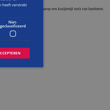
 heeft verstrekt
(= natuursteen of hout waarop een kozijnstijl rust) van hardsteen
Niet-
geclassificeerd
ACCEPTEREN
rd
elding en
cript.com-service