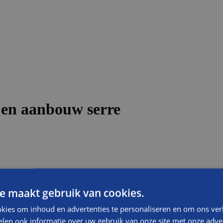
en aanbouw serre
maakt naar eigen ontwerp van een van de medewerkers van Balemans, a
open geheel ontstond. De vloeren zijn behandeld en de wanden en plafon
e maakt gebruik van cookies.
kies om inhoud en advertenties te personaliseren en om ons ver
len ook informatie over uw gebruik van onze site met onze adver