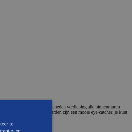
angezet. Tevens zijn op de beneden verdieping alle binnenmuren
ds gestuct. Vooral de gashaarden zijn een mooie eye-catcher: je kunt
keer te
tentie- en