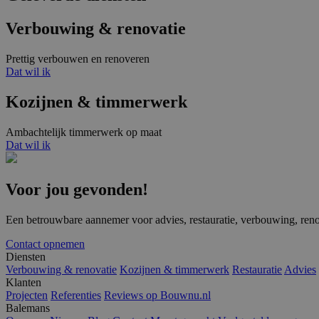
Verbouwing & renovatie
PHPSESSID
Prettig verbouwen en renoveren
Dat wil ik
Kozijnen & timmerwerk
Ambachtelijk timmerwerk op maat
Dat wil ik
Naam
Naam
fp_user_id
Aanbi
Naam
Dome
Voor jou gevonden!
_ga_8N4N4Q9ENY
MUID
Micro
Corpo
Een betrouwbare aannemer voor advies, restauratie, verbouwing, ren
_ga
.bing
Contact opnemen
_clck
.bale
Diensten
Verbouwing & renovatie
Kozijnen & timmerwerk
Restauratie
Advies
Klanten
Projecten
Referenties
Reviews op Bouwnu.nl
SRM_B
Micro
Corpo
Balemans
.c.bi