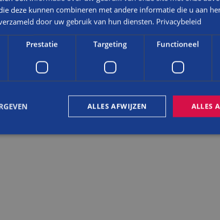
 die deze kunnen combineren met andere informatie die u aan hen
met tegelvloer met daar omheen een hardstenen band met daarop neuten 
n verzameld door uw gebruik van hun diensten.
Privacybeleid
Prestatie
Targeting
Functioneel
ssen constructie (staal)
 gelakt
ERGEVEN
ALLES AFWIJZEN
ALLES 
trikt noodzakelijk
Prestatie
Targeting
Functioneel
Niet-geclassificee
 cookies maken de kernfunctionaliteiten van de website mogelijk, zoals gebruikersaanm
bsite kan niet goed worden gebruikt zonder de strikt noodzakelijke cookies.
Aanbieder
/
Vervaldatum
Omschrijving
Domein
nt
4 weken 2
Deze cookie wordt gebruikt door de Cookie-S
CookieScript