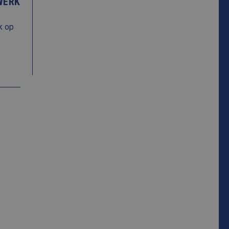
WERK
ics software. Het
k op
er op te slaan en om
ssessie voor
 om het gebruik van
 om het gebruik van
 de website
r mogelijk heeft