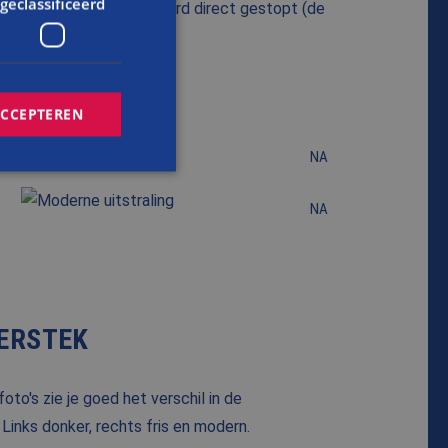
geclassificeerd
roefgaten in het boeiboord direct gestopt (de
arna geschilderd.
ACCEPTEREN
NA
NA
rd
elding en
ERSTEK
cript.com-service
onthouden. De
zakelijk om correct
oto's zie je goed het verschil in de
s van de PHP-taal.
Links donker, rechts fris en modern.
inden die wordt
s te onderhouden.