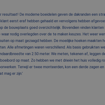
ar resultaat! De moderne boeidelen geven de dakranden een strak
de klant eerst eraf hebben gehaald en vervolgens hebben afgevo
t op de bouwplaats goed overzichtelijk. Bovendien vinden klante
we waar nodig overlegden over de te maken keuzes. Het weer werk
s buiten op maat gezaagd hebben. De moeilijke hoeken maakten he
n. Alle afmetingen waren verschillend. Als basis gebruikten w
ndaardbreedte van 2.50 meter. We meten, tekenen af, leggen de 
boeibord op maat. Zo hebben we met drieën het huis volledig 
rwerken. Terwijl er twee monteerden, kon een derde zagen en pr
t mag er zijn.’