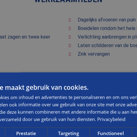
Dagelijks afvoeren van puin
Boeidelen rondom het hele 
maat zagen en twee keer
Verlichting aanbrengen in p
Laten schilderen van de bo
Zink vervangen
VAN BR
e maakt gebruik van cookies.
STRAKK
kies om inhoud en advertenties te personaliseren en om ons ver
len ook informatie over uw gebruik van onze site met onze adver
NA
 die deze kunnen combineren met andere informatie die u aan hen
Linksonder zie
n verzameld door uw gebruik van hun diensten.
Privacybeleid
zeventig de s
vervangen door
NA
Prestatie
Targeting
Functioneel