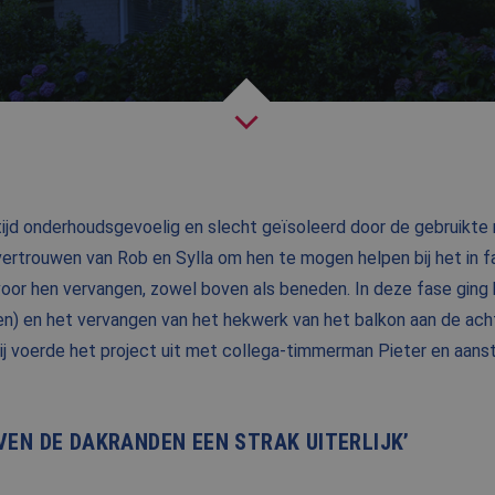
NIEUWS
BLOG
FAQ
CONTACT
 tijd onderhoudsgevoelig en slecht geïsoleerd door de gebruikte 
WERKEN BIJ BALEMANS
 vertrouwen van Rob en Sylla om hen te mogen helpen bij het in 
voor hen vervangen, zowel boven als beneden. In deze fase ging
n) en het vervangen van het hekwerk van het balkon aan de ach
j voerde het project uit met collega-timmerman Pieter en aans
VEN DE DAKRANDEN EEN STRAK UITERLIJK’