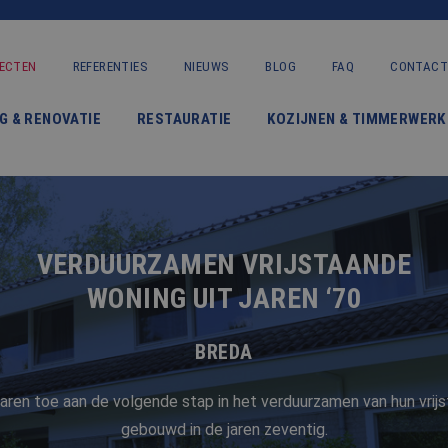
ECTEN
REFERENTIES
NIEUWS
BLOG
FAQ
CONTACT
VERBOUWING & RENOVATIE
G & RENOVATIE
RESTAURATIE
KOZIJNEN & TIMMERWERK
RESTAURATIE
KOZIJNEN & TIMMERWERK
KLEINERE WERKEN & ONDERHOUD
VERDUURZAMEN VRIJSTAANDE
ADVIES
WONING UIT JAREN ‘70
BREDA
OVER ONS
aren toe aan de volgende stap in het verduurzamen van hun vrij
PROJECTEN
gebouwd in de jaren zeventig.
REFERENTIES