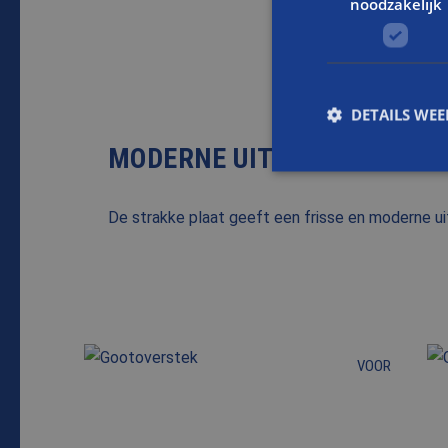
noodzakelijk
DETAILS WE
MODERNE UITSTRALING
S
De strakke plaat geeft een frisse en moderne uit
Strikt noodzakelijke
accountbeheer. De we
Naam
CookieScriptConse
VOOR
PHPSESSID