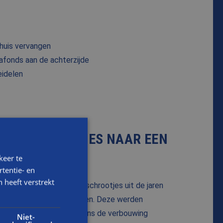
huis vervangen
lafonds aan de achterzijde
eidelen
UINE SCHROOTJES NAAR EEN
E PLAAT
keer te
tentie- en
 heeft verstrekt
 je precies hoe de bruine schrootjes uit de jaren
feer van het huis bepaalden. Deze werden
 een strakke plaat. Tijdens de verbouwing
Niet-