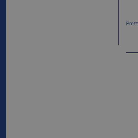
_clsk
Micro
.bale
Prett
MR
Micro
Corpo
.c.bi
MR
Micro
Corpo
.c.cla
ANONCHK
Micro
Corpo
.c.cla
VOOR JOU GEVONDEN!