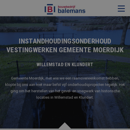
VERBOUWING & RENOVATIE
RESTAURATIE
INSTANDHOUDINGSONDERHOUD
VESTINGWERKEN GEMEENTE MOERDIJK
KOZIJNEN & TIMMERWERK
KLEINERE WERKEN & ONDERHOUD
WILLEMSTAD EN KLUNDERT
ADVIES
Gemeente Moerdijk, met wie we een raamovereenkomst hebben,
klopte bij ons aan met maar liefst vijf onderhoudsprojecten tegelijk. Het
ging om het herstellen van het gevel- en voegwerk van historische
OVER ONS
locaties in Willemstad en Klundert.
PROJECTEN
REFERENTIES
NIEUWS