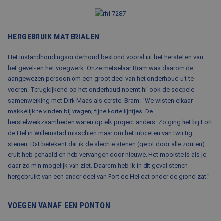
HERGEBRUIK MATERIALEN
Het instandhoudingsonderhoud bestond vooral uit het herstellen van
het gevel- en het voegwerk. Onze metselaar Bram was daarom de
aangewezen persoon om een groot deel van het onderhoud uit te
voeren. Terugkijkend op het onderhoud noemt hij ook de soepele
samenwerking met Dirk Maas als eerste. Bram: “We wisten elkaar
makkelijk te vinden bij vragen; fijne korte lijntjes. De
herstelwerkzaamheden waren op elk project anders. Zo ging het bij Fort
de Hel in Willemstad misschien maar om het inboeten van twintig
stenen. Dat betekent dat ik de slechte stenen (gerot door alle zouten)
eruit heb gehaald en heb vervangen door nieuwe. Het mooiste is als je
daar zo min mogelijk van ziet. Daarom heb ik in dit geval stenen
hergebruikt van een ander deel van Fort de Hel dat onder de grond zat.”
VOEGEN VANAF EEN PONTON