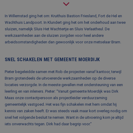
BLOG
In Willemstad ging het om: Kruithuis Bastion Friesland, Fort de Hel en
FAQ
Wachthuis Landpoort. In Klundert ging het om het onderhoud aan twee
CONTACT
sluizen, namelijk Sluis Het Wachtertje en Sluis Verlaatheul. De
werkzaamheden aan de sluizen zorgden voor heel andere
WERKEN BIJ BALEMANS
arbeidsomstandigheden dan gewoonlijk voor onze metselaar Bram.
SNEL SCHAKELEN MET GEMEENTE MOERDIJK
Pieter begeleidde samen met Rob de projecten vanaf kantoor, terwijl
Bram grotendeels de uitvoerende werkzaamheden op de diverse
locaties verzorgde. In de meeste gevallen met ondersteuning van een
leerling en van inleners. Pieter: “Vanuit gemeente Moerdijk was Dirk
Maas onze contactpersoon als projectleider verduurzaming
gemeentelijk vastgoed. Het was fijn schakelen met hem omdat hij
kennis van zaken heeft. Er was steeds vaak maar kort overleg nodig om
snel het volgende besluit te nemen. Want in de uitvoering kom je altijd
iets onverwachts tegen. Dirk had daar begrip voor.”