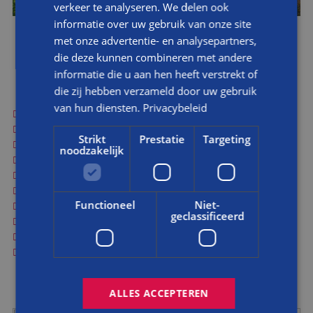
verkeer te analyseren. We delen ook
informatie over uw gebruik van onze site
met onze advertentie- en analysepartners,
die deze kunnen combineren met andere
WERKZAAMHEDEN
informatie die u aan hen heeft verstrekt of
die zij hebben verzameld door uw gebruik
van hun diensten.
Privacybeleid
Herstellen voegwerk
Herstellen metselwerk
Strikt
Prestatie
Targeting
Aanbrengen stabilisatiewapening
noodzakelijk
Stenen inboeten
Kleurmonsters zetten
Regelen materialen
Functioneel
Niet-
Schilderen van ramen, deuren, kozijnen
geclassificeerd
Stukwerk
Waterslagen repareren
Werken vanaf een ponton (bij de sluizen)
ALLES ACCEPTEREN