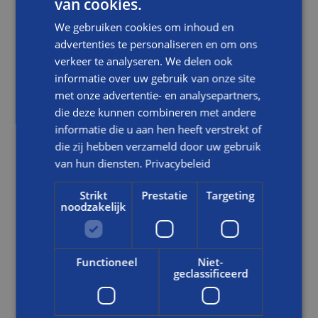
van cookies.
Klundert
We gebruiken cookies om inhoud en
advertenties te personaliseren en om ons
De werkzaamheden aan
verkeer te analyseren. We delen ook
Sluis Verlaatheul waren
informatie over uw gebruik van onze site
van de vijf projecten het
meest omvangrijk. Dirk:
met onze advertentie- en analysepartners,
“Je ziet pas echt wat er
die deze kunnen combineren met andere
moet gebeuren als je
informatie die u aan hen heeft verstrekt of
bezig bent. Bij Sluis
die zij hebben verzameld door uw gebruik
Verlaatheul bleek de
van hun diensten.
Privacybeleid
samenhang in de
legmortel volledig
Strikt
Prestatie
Targeting
weggevreten te zijn
noodzakelijk
door wortelgroei. Dat
betekende het inboeten
van flink wat meer
Functioneel
Niet-
metselstenen dan
geclassificeerd
vooraf was ingeschat.
Balemans zorgde onder
andere voor stenen die