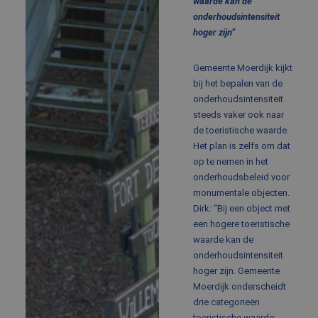
waarde kan de
onderhoudsintensiteit
hoger zijn”
Gemeente Moerdijk kijkt
bij het bepalen van de
onderhoudsintensiteit
steeds vaker ook naar
de toeristische waarde.
Het plan is zelfs om dat
op te nemen in het
onderhoudsbeleid voor
monumentale objecten.
Dirk: “Bij een object met
een hogere toeristische
waarde kan de
onderhoudsintensiteit
hoger zijn. Gemeente
Moerdijk onderscheidt
drie categorieën
toeristische waarde: