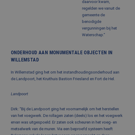
daarvoor kwam,
dagen
wordt 
www.balemans.nl
door d
regelden we vanuit de
Script
om de
gemeente de
cooki
benodigde
van be
ontho
vergunningen bij het
cooki
Waterschap.”
van Co
Script
noodza
correc
ONDERHOUD AAN MONUMENTALE OBJECTEN IN
PHPSESSID
Sessie
Cooki
PHP.net
WILLEMSTAD
gegene
www.balemans.nl
applic
basis 
In Willemstad ging het om het instandhoudingsonderhoud aan
taal. D
identi
de Landpoort, het Kruithuis Bastion Friesland en Fort de Hel.
Google Privacy Policy
algem
doelei
wordt 
Landpoort
om var
van
gebrui
te on
Dirk: “Bij de Landpoort ging het voornamelijk om het herstellen
Het is
van het voegwerk. De rollagen zaten (deels) los en het voegwerk
gespr
willek
ervan was uitgespoeld. Er zaten ook scheuren in het voeg- en
gegen
metselwerk van de muren. Via een beproefd systeem heeft
numme
wordt 