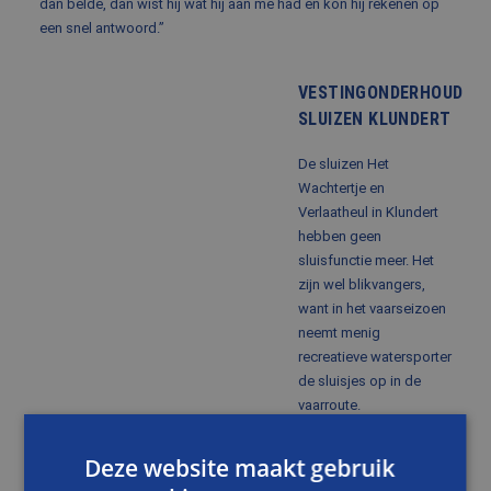
dan belde, dan wist hij wat hij aan me had en kon hij rekenen op
een snel antwoord.”
VESTINGONDERHOUD
SLUIZEN KLUNDERT
De sluizen Het
Wachtertje en
Verlaatheul in Klundert
hebben geen
sluisfunctie meer. Het
zijn wel blikvangers,
want in het vaarseizoen
neemt menig
recreatieve watersporter
de sluisjes op in de
vaarroute.
Sluis Verlaatheul en
Deze website maakt gebruik
Sluis ’t Wachtertje