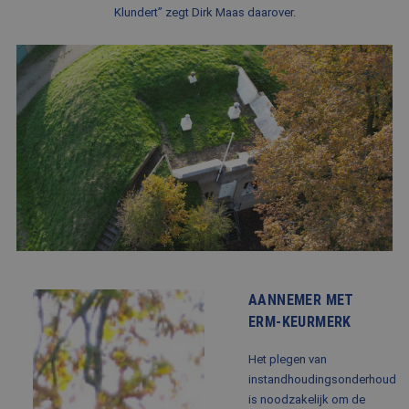
Klundert” zegt Dirk Maas daarover.
BLOG
FAQ
CONTACT
WERKEN BIJ BALEMANS
AANNEMER MET
ERM-KEURMERK
Het plegen van
instandhoudingsonderhoud
is noodzakelijk om de