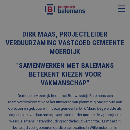
VERBOUWING & RENOVATIE
DIRK MAAS, PROJECTLEIDER
RESTAURATIE
VERDUURZAMING VASTGOED GEMEENTE
KOZIJNEN & TIMMERWERK
MOERDIJK
KLEINERE WERKEN & ONDERHOUD
“SAMENWERKEN MET BALEMANS
ADVIES
BETEKENT KIEZEN VOOR
VAKMANSCHAP”
OVER ONS
Gemeente Moerdijk heeft met Bouwbedrijf Balemans een
raamovereenkomst voor het uitvoeren van planmatig onderhoud aan
PROJECTEN
objecten en gebouwen in deze gemeente. Dirk Maas begeleidde als
projectleider verduurzaming vastgoed onder andere de vijf projecten
REFERENTIES
waar Balemans instandhoudingsonderhoud verrichtte. “Er moest in
NIEUWS
korte tijd veel gebeuren op diverse locaties in Willemstad en in