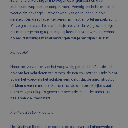
Balemans enkele lagen lintvoegen opengemaakt en daar
kan spe
voor d
stabilisatiewapening in aangebracht. Vervolgens hebben ze het
een g
weer dicht gevoegd. Het voegwerk van de rollagen is ook
voorbe
behou
hersteld. Om de rollagen te fixeren, is injectiemortel aangebracht.
een in
‘Onze grootste verdienste is als je niet ziet dat wij geweest zijn’
status
gebrui
zei Bram regelmatig tegen mij. Hij heeft het voegwerk inderdaad
pagina
op een dusdanige manier vervangen dat je het bijna niet ziet.”
Fort de Hel
Aanbieder
/
Naam
Vervaldatum
Omschrijving
Domein
Aanbieder
/
Naast het vervangen van het voegwerk, ging het bij Fort de Hel
Naam
Vervaldatum
Omschrijving
Domein
ook om het schilderen van ramen, deuren en kozijnen. Dirk: “Voor
fp_user_id
.balemans.nl
1 jaar 1
maand
_ga_8N4N4Q9ENY
.balemans.nl
1 jaar 1
Deze cookie w
Aanbieder
/
zowel het voeg- als het schilderwerk geldt dat de aard, structuur
Naam
Vervaldatum
Omschrijving
maand
gebruikt door
Domein
en kleur overeen moeten komen met de oorspronkelijke staat.
Google Analyti
om de sessiest
MUID
1 jaar
Deze cookie wordt
Bram en zijn collega’s gaven hierover advies, onder andere op
Microsoft
te behouden.
veel gebruikt door
Corporation
basis van kleurmonsters.”
mijn Microsoft als
.bing.com
_ga
1 jaar 1
Deze cookien
Google LLC
een unieke
maand
is gekoppeld 
.balemans.nl
gebruikers-ID. Het
Google Univer
kan worden ingesteld
Kruithuis Bastion Friesland
Analytics - wa
door ingesloten
belangrijke up
microsoft-scripts.
is van de meer
Algemeen wordt
algemeen
Het Kruithuis Bastion behoort tot de oude verdedigingswerken
aangenomen dat het