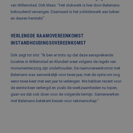
gebruikte
synchroniseert tussen
van Willemstad. Dirk Maas: “Het stukwerk is hier door Balemans
analyseservice
veel verschillende
Google. Deze
behoudend vervangen. Daarnaast is het schilderwerk aan luiken
Microsoft-domeinen,
cookie wordt
waardoor gebruikers
en deuren hersteld.”
gebruikt om u
kunnen worden
gebruikers te
gevolgd.
onderscheide
door een
_clck
.balemans.nl
1 jaar
Deze cookie wordt
VERLENGDE RAAMOVEREENKOMST
willekeurig
gebruikt om
gegenereerd
gebruikersinteracties
INSTANDHOUDINGSOVEREENKOMST
nummer toe t
en betrokkenheid op
wijzen als klan
de website te volgen
Het is opgen
om de
Dirk zegt tot slot: “Ik ben er trots op dat deze aansprekende
in elk
gebruikerservaring en
paginaverzoek
locaties in Willemstad en Klundert weer volgens de regels van
websitefunctionaliteit
een site en wo
te verbeteren.
monumentenzorg zijn onderhouden. De raamovereenkomst met
gebruikt om
bezoekers-, se
Balemans was aanvankelijk voor twee jaar, met de optie om nog
SRM_B
1 jaar
Dit is een Microsoft
Microsoft
en
MSN 1st party cookie
Corporation
eens twee keer met een jaar te verlengen. We hebben recent voor
campagnegeg
die zorgt voor de
.c.bing.com
te berekenen 
goede werking van
de eerste keer verlengd en zoals de werkzaamheden nu lopen,
de
deze website.
analyserappor
gaan we dat ook doen voor de volgende termijn. Samenwerken
van de site.
SM
.c.clarity.ms
Sessie
Dit is een Microsoft
met Balemans betekent kiezen voor vakmanschap.”
MSN 1st party cookie
die we gebruiken om
het gebruik van de
website voor interne
analyses te meten.
MUID
1 jaar
Deze cookie wordt
Microsoft