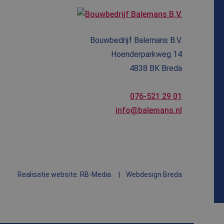
ipts. Algemeen wordt
Analytics - wat een
e Microsoft-
e analyseservice
ebruikers te
mmer toe te wijzen
trokkenheid op de
op een site en
onaliteit te
Bouwbedrijf Balemans B.V.
gegevens te
Hoenderparkweg 14
 goede werking van
4838 BK Breda
 om het gebruik van
076-521 29 01
info@balemans.nl
 unieke gebruikers-
ipts. Algemeen wordt
e Microsoft-
ics software. Het
er op te slaan en om
ssessie voor
Realisatie website: RB-Media
Webdesign Breda
 om het gebruik van
 om het gebruik van