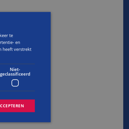
keer te
tentie- en
 heeft verstrekt
Niet-
geclassificeerd
ACCEPTEREN