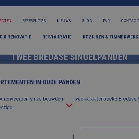
ECTEN
REFERENTIES
NIEUWS
BLOG
FAQ
CONTACT
VERBOUWING & RENOVATIE
G & RENOVATIE
RESTAURATIE
KOZIJNEN & TIMMERWERK
RENOVATIE EN VERBOUWING VAN
RESTAURATIE
TWEE BREDASE SINGELPANDEN
KOZIJNEN & TIMMERWERK
KLEINERE WERKEN & ONDERHOUD
BREDA
RTEMENTEN IN OUDE PANDEN
ADVIES
. ronveerden en verbouwden we twee karakteristieke Bredase Si
stigd.
OVER ONS
PROJECTEN
REFERENTIES