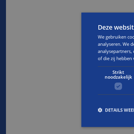
Deze websit
We gebruiken coo
analyseren. We de
analysepartners,
of die zij hebbe
Strikt
noodzakelijk
DETAILS WE