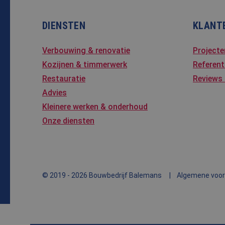
Corpo
_ga
.bing
DIENSTEN
KLANT
_clck
.bale
Verbouwing & renovatie
Projecte
SRM_B
Micro
Kozijnen & timmerwerk
Referent
Corpo
.c.bi
Restauratie
Reviews
SM
.c.cla
Advies
Kleinere werken & onderhoud
MUID
Micro
Corpo
Onze diensten
.clari
_clsk
Micro
.bale
© 2019 - 2026 Bouwbedrijf Balemans
Algemene voo
MR
Micro
Corpo
.c.bi
MR
Micro
Corpo