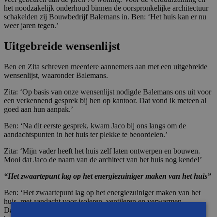
het noodzakelijk onderhoud binnen de oorspronkelijke architectuur
schakelden zij Bouwbedrijf Balemans in. Ben: ‘Het huis kan er nu
weer jaren tegen.’
Uitgebreide wensenlijst
Ben en Zita schreven meerdere aannemers aan met een uitgebreide
wensenlijst, waaronder Balemans.
Zita: ‘Op basis van onze wensenlijst nodigde Balemans ons uit voor
een verkennend gesprek bij hen op kantoor. Dat vond ik meteen al
goed aan hun aanpak.’
Ben: ‘Na dit eerste gesprek, kwam Jaco bij ons langs om de
aandachtspunten in het huis ter plekke te beoordelen.’
Zita: ‘Mijn vader heeft het huis zelf laten ontwerpen en bouwen.
Mooi dat Jaco de naam van de architect van het huis nog kende!’
“Het zwaartepunt lag op het energiezuiniger maken van het huis”
Ben: ‘Het zwaartepunt lag op het energiezuiniger maken van het
huis, met aandacht voor isoleren, ventileren en verwarmen.
Daarnaast was er sprake van noodzakelijk onderhoud, zoals het