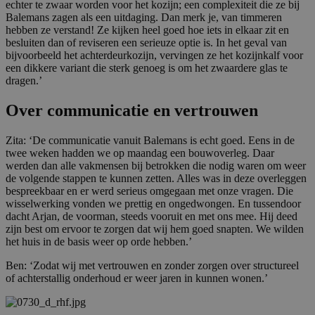
Domein
echter te zwaar worden voor het kozijn; een complexiteit die ze bij
Balemans zagen als een uitdaging. Dan merk je, van timmeren
CookieScriptConsent
4 weken 2
Deze c
CookieScript
hebben ze verstand! Ze kijken heel goed hoe iets in elkaar zit en
dagen
wordt 
www.balemans.nl
door d
besluiten dan of reviseren een serieuze optie is. In het geval van
Script
bijvoorbeeld het achterdeurkozijn, vervingen ze het kozijnkalf voor
om de
een dikkere variant die sterk genoeg is om het zwaardere glas te
cooki
dragen.’
van be
ontho
cooki
Over communicatie en vertrouwen
van Co
Script
noodza
Zita: ‘De communicatie vanuit Balemans is echt goed. Eens in de
correc
twee weken hadden we op maandag een bouwoverleg. Daar
PHPSESSID
Sessie
Cooki
PHP.net
werden dan alle vakmensen bij betrokken die nodig waren om weer
gegene
www.balemans.nl
de volgende stappen te kunnen zetten. Alles was in deze overleggen
applic
basis 
bespreekbaar en er werd serieus omgegaan met onze vragen. Die
taal. D
wisselwerking vonden we prettig en ongedwongen. En tussendoor
identi
dacht Arjan, de voorman, steeds vooruit en met ons mee. Hij deed
Google Privacy Policy
algem
zijn best om ervoor te zorgen dat wij hem goed snapten. We wilden
doelei
wordt 
het huis in de basis weer op orde hebben.’
om var
van
Ben: ‘Zodat wij met vertrouwen en zonder zorgen over structureel
gebrui
of achterstallig onderhoud er weer jaren in kunnen wonen.’
te on
Het is
gespr
willek