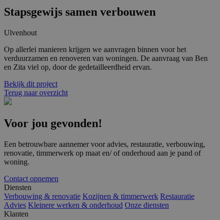
gegen
numme
Stapsgewijs samen verbouwen
wordt 
kan spe
voor d
Ulvenhout
een g
voorbe
Op allerlei manieren krijgen we aanvragen binnen voor het
behou
een in
verduurzamen en renoveren van woningen. De aanvraag van Ben
status
en Zita viel op, door de gedetailleerdheid ervan.
gebrui
pagina
Bekijk dit project
Terug naar overzicht
Voor jou gevonden!
Aanbieder
/
Naam
Vervaldatum
Omschrijving
Domein
Aanbieder
/
Naam
Vervaldatum
Omschrijving
Domein
Een betrouwbare aannemer voor advies, restauratie, verbouwing,
fp_user_id
.balemans.nl
1 jaar 1
maand
renovatie, timmerwerk op maat en/ of onderhoud aan je pand of
_ga_8N4N4Q9ENY
.balemans.nl
1 jaar 1
Deze cookie w
Aanbieder
/
Naam
Vervaldatum
Omschrijving
maand
gebruikt door
woning.
Domein
Google Analyti
om de sessiest
MUID
1 jaar
Deze cookie wordt
Microsoft
Contact opnemen
te behouden.
veel gebruikt door
Corporation
Diensten
mijn Microsoft als
.bing.com
_ga
1 jaar 1
Deze cookien
Google LLC
Verbouwing & renovatie
Kozijnen & timmerwerk
Restauratie
een unieke
maand
is gekoppeld 
.balemans.nl
gebruikers-ID. Het
Advies
Kleinere werken & onderhoud
Onze diensten
Google Univer
kan worden ingesteld
Klanten
Analytics - wa
door ingesloten