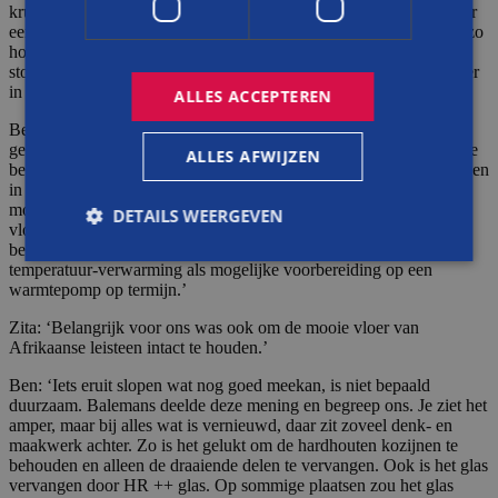
kruipruimte. In het jaar dat Ben en Zita het huis overnamen, was er
een hoge grondwaterstand in het Markdal. Zita: ‘Het water stond zo
hoog, dat de CV-leidingen onder water stonden. Logisch dat de
stookkosten enorm waren. De CV-leidingen verwarmden het water
in de kruipruimte!’
ALLES ACCEPTEREN
Ben: ‘Als het gaat om de kruipruimte, zijn alle denkbare opties
gepasseerd. Uiteindelijk hebben we in overleg met Balemans en de
ALLES AFWIJZEN
betrokken onderaannemers besloten om de CV-leidingen naar boven
in de kruipruimte te verplaatsen, vlak onder de vloer, voor zo min
mogelijk warmteverlies. Bewust kozen we niet voor
DETAILS WEERGEVEN
vloerverwarming omdat we de bestaande leistenen vloer wilden
behouden. Wel is de CV-installatie aangepast naar een lage-
temperatuur-verwarming als mogelijke voorbereiding op een
warmtepomp op termijn.’
Strikt noodzakelijk
Prestatie
Targeting
Zita: ‘Belangrijk voor ons was ook om de mooie vloer van
Functioneel
Niet-geclassificeerd
Afrikaanse leisteen intact te houden.’
Strikt noodzakelijke cookies maken de
Ben: ‘Iets eruit slopen wat nog goed meekan, is niet bepaald
kernfunctionaliteiten van de website mogelijk, zoals
duurzaam. Balemans deelde deze mening en begreep ons. Je ziet het
gebruikersaanmelding en accountbeheer. De
amper, maar bij alles wat is vernieuwd, daar zit zoveel denk- en
website kan niet goed worden gebruikt zonder de
maakwerk achter. Zo is het gelukt om de hardhouten kozijnen te
strikt noodzakelijke cookies.
behouden en alleen de draaiende delen te vervangen. Ook is het glas
Aanbieder
/
vervangen door HR ++ glas. Op sommige plaatsen zou het glas
Naam
Vervaldatum
Omsch