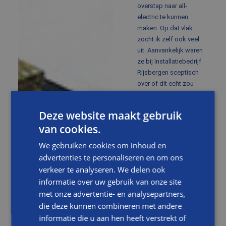
overstap naar all-
electric te kunnen
maken. Op dat vlak
zocht ik zelf ook veel
uit. Aanvankelijk waren
ze bij Installatiebedrijf
Rijsbergen sceptisch
over of dit echt zou
kunnen maar
gaandeweg raakten zij
Deze website maakt gebruik
overtuigd en steeds
van cookies.
enthousiaster. Het
begint met goed
We gebruiken cookies om inhoud en
isoleren. Huizen uit dit
advertenties te personaliseren en om ons
bouwjaar hebben
verkeer te analyseren. We delen ook
doorgaans geen
informatie over uw gebruik van onze site
spouwmuur waardoor
met onze advertentie- en analysepartners,
we van binnenuit alle
die deze kunnen combineren met andere
buitenmuren geïsoleerd
hebben. Daarnaast
informatie die u aan hen heeft verstrekt of