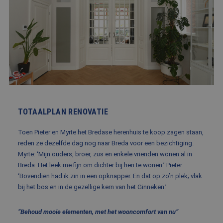
BLOG
FAQ
CONTACT
WERKEN BIJ BALEMANS
TOTAALPLAN RENOVATIE
Toen Pieter en Myrte het Bredase herenhuis te koop zagen staan,
reden ze dezelfde dag nog naar Breda voor een bezichtiging.
Myrte: ‘Mijn ouders, broer, zus en enkele vrienden wonen al in
Breda. Het leek me fijn om dichter bij hen te wonen.’ Pieter:
‘Bovendien had ik zin in een opknapper. En dat op zo’n plek; vlak
bij het bos en in de gezellige kern van het Ginneken.’
“Behoud mooie elementen, met het wooncomfort van nu”