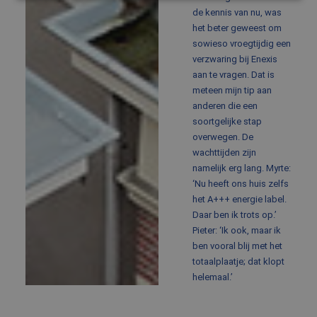
de kennis van nu, was
Strikt noodzakelijk
Prestatie
Targeting
het beter geweest om
sowieso vroegtijdig een
Functioneel
Niet-geclassificeerd
verzwaring bij Enexis
Strikt noodzakelijke cookies maken de
aan te vragen. Dat is
kernfunctionaliteiten van de website mogelijk, zoals
meteen mijn tip aan
gebruikersaanmelding en accountbeheer. De
anderen die een
website kan niet goed worden gebruikt zonder de
strikt noodzakelijke cookies.
soortgelijke stap
overwegen. De
Aanbieder
/
Naam
Vervaldatum
Omsch
Domein
wachttijden zijn
namelijk erg lang. Myrte:
CookieScriptConsent
4 weken 2
Deze c
CookieScript
dagen
wordt 
www.balemans.nl
‘Nu heeft ons huis zelfs
door d
het A+++ energie label.
Script
om de
Daar ben ik trots op.’
cooki
Pieter: ‘Ik ook, maar ik
van be
ontho
ben vooral blij met het
cooki
van Co
totaalplaatje; dat klopt
Script
helemaal.’
noodza
correc
PHPSESSID
Sessie
Cooki
PHP.net