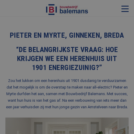
VERBOUWING & RENOVATIE
PIETER EN MYRTE, GINNEKEN, BREDA
RESTAURATIE
“DE BELANGRIJKSTE VRAAG: HOE
KOZIJNEN & TIMMERWERK
KRIJGEN WE EEN HERENHUIS UIT
KLEINERE WERKEN & ONDERHOUD
1901 ENERGIEZUINIG?”
ADVIES
Zou het lukken om een herenhuis uit 1901 dusdanig te verduurzamen
dat het mogelijk is om de overstap te maken naar all-electric? Pieter en
Myrte durfden het aan, samen met Bouwbedrijf Balemans. Met succes,
OVER ONS
want hun huis is van het gas af. Na een verbouwing van iets meer dan
een jaar verhuisden zij met hun jonge gezin van Amstelveen naar Breda.
PROJECTEN
REFERENTIES
NIEUWS