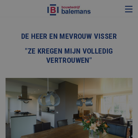
VERBOUWING & RENOVATIE
DE HEER EN MEVROUW VISSER
RESTAURATIE
"ZE KREGEN MIJN VOLLEDIG
KOZIJNEN & TIMMERWERK
VERTROUWEN"
KLEINERE WERKEN & ONDERHOUD
ADVIES
OVER ONS
PROJECTEN
REFERENTIES
NIEUWS