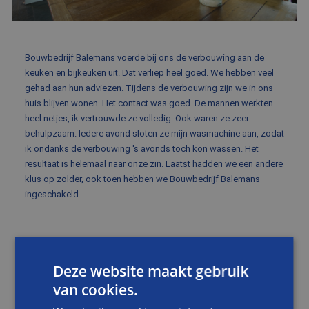
BLOG
FAQ
Bouwbedrijf Balemans voerde bij ons de verbouwing aan de
CONTACT
keuken en bijkeuken uit. Dat verliep heel goed. We hebben veel
gehad aan hun adviezen. Tijdens de verbouwing zijn we in ons
WERKEN BIJ BALEMANS
huis blijven wonen. Het contact was goed. De mannen werkten
heel netjes, ik vertrouwde ze volledig. Ook waren ze zeer
behulpzaam. Iedere avond sloten ze mijn wasmachine aan, zodat
ik ondanks de verbouwing 's avonds toch kon wassen. Het
resultaat is helemaal naar onze zin. Laatst hadden we een andere
klus op zolder, ook toen hebben we Bouwbedrijf Balemans
ingeschakeld.
Deze website maakt gebruik
van cookies.
KEUKENVERBOUWING