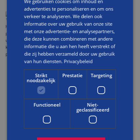
We gebruiken cookies om inhoud en
advertenties te personaliseren en om ons
PRINSENBEEK
verkeer te analyseren. We delen ook
informatie over uw gebruik van onze site
BEKIJK DIT PROJECT
met onze advertentie- en analysepartners,
die deze kunnen combineren met andere
informatie die u aan hen heeft verstrekt of
die zij hebben verzameld door uw gebruik
van hun diensten.
Privacybeleid
Strikt
Prestatie
Targeting
TERUG NAAR OVERZICHT
noodzakelijk
Functioneel
Niet-
geclassificeerd
VOOR JOU GEVONDEN!
EEN BETROUWBARE AANNEMER VOOR ADVIES,