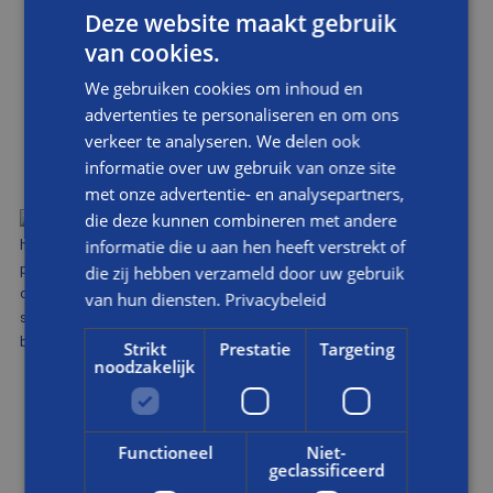
Deze website maakt gebruik
van cookies.
We gebruiken cookies om inhoud en
advertenties te personaliseren en om ons
ONDERHOUD AAN DE
verkeer te analyseren. We delen ook
SACRAMENTSKERK
informatie over uw gebruik van onze site
met onze advertentie- en analysepartners,
die deze kunnen combineren met andere
BREDA
informatie die u aan hen heeft verstrekt of
die zij hebben verzameld door uw gebruik
BEKIJK DIT PROJECT
van hun diensten.
Privacybeleid
Strikt
Prestatie
Targeting
noodzakelijk
TERUG NAAR OVERZICHT
Functioneel
Niet-
geclassificeerd