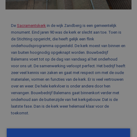
BLOG
FAQ
De
Sacramentskerk
in de wijk Zandberg is een gemeentelijk
CONTACT
monument. Eind jaren 90 was de kerk er slecht aan toe. Toen is
de Stichting opgericht, die heeft gelijk een flink
WERKEN BIJ BALEMANS
onderhoudsprogramma opgesteld. De kerk moest van binnen en
van buiten hoognodig opgeknapt worden. Bouwbedrijf
Balemans voert tot op de dag van vandaag al het onderhoud
voor ons uit. De samenwerking verloopt perfect. Het bedrijf heeft
zeer veel kennis van zaken en gaat met respect om met de oude
materialen, vormen en functies van de kerk. Er is veel vertrouwen
over en weer. De hele kerkvloer is onder andere door hen
vervangen. Bouwbedrijf Balemans gaat binnenkort verder met
onderhoud aan de buitenzijde van het kerkgebouw. Dat is de
laatste fase. Dan is de kerk weer helemaal klaar voor de
toekomst.
MEER WETEN OVER HET RESTAUREREN VAN KERKEN