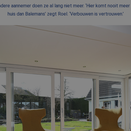
dere aannemer doen ze al lang niet meer. ‘Hier komt nooit meer
NIEUWS
huis dan Balemans’ zegt Roel. ‘Verbouwen is vertrouwen.’
BLOG
FAQ
CONTACT
WERKEN BIJ BALEMANS