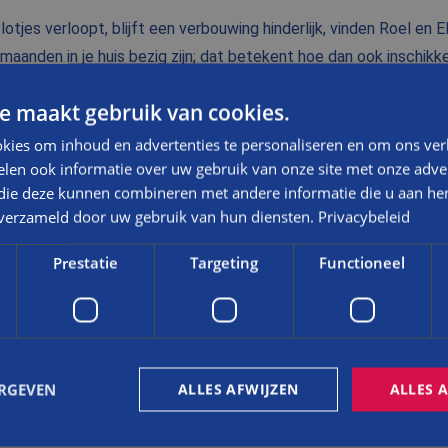
lotjes verloopt, blijft een verbouwing hinderlijk, vinden Roel en El
maanden in je huis bezig zijn; dat betekent hoe dan ook inschikk
het proces zo geruisloos mogelijk te laten verlopen, bijvoorbeel
e maakt gebruik van cookies.
 bovendien allemaal gezellige mensen. Zowel de medewerkers van 
Natuurlijk is er altijd wel iets dat tegenzit. Dan gaat het erom ho
kies om inhoud en advertenties te personaliseren en om ons ver
len ook informatie over uw gebruik van onze site met onze adver
en op de omvormer voor de zonnepanelen. Zonder omvormer heb 
 die deze kunnen combineren met andere informatie die u aan hen
ht wel jammer. Uiteindelijk kreeg Balemans het voor elkaar om 
n verzameld door uw gebruik van hun diensten.
Privacybeleid
r uit Engeland te laten komen.’
Prestatie
Targeting
Functioneel
EHEEL
ning alweer enige tijd is afgerond, genieten Roel en Els dagelijk
ERGEVEN
ALLES AFWIJZEN
ALLES 
 wilden.’ Roel: ‘Het grappige is dat onze buurman zei dat het le
t klopt ook. Zowel binnen als buiten past het naadloos bij de res