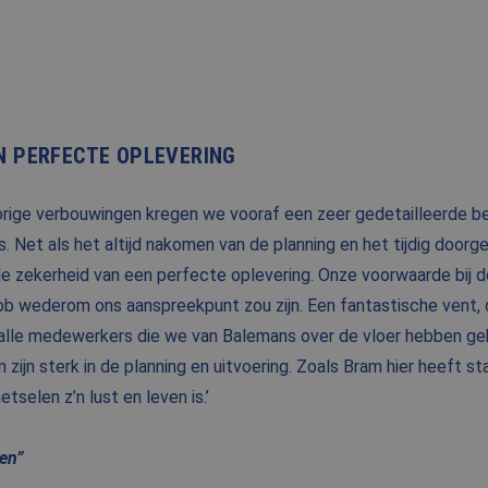
N PERFECTE OPLEVERING
 vorige verbouwingen kregen we vooraf een zeer gedetailleerde 
. Net als het altijd nakomen van de planning en het tijdig doorg
 de zekerheid van een perfecte oplevering. Onze voorwaarde bij 
b wederom ons aanspreekpunt zou zijn. Een fantastische vent,
r alle medewerkers die we van Balemans over de vloer hebben g
zijn sterk in de planning en uitvoering. Zoals Bram hier heeft s
tselen z’n lust en leven is.’
en”