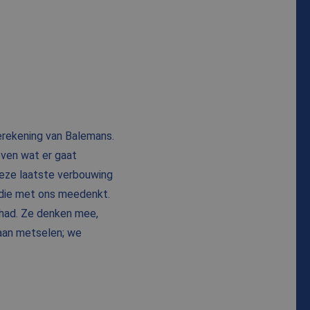
berekening van Balemans.
even wat er gaat
deze laatste verbouwing
 die met ons meedenkt.
ehad. Ze denken mee,
taan metselen; we