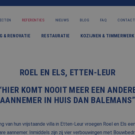
ECTEN
REFERENTIES
NIEUWS
BLOG
FAQ
CONTACT
VERBOUWING & RENOVATIE
G & RENOVATIE
RESTAURATIE
KOZIJNEN & TIMMERWERK
RESTAURATIE
KOZIJNEN & TIMMERWERK
KLEINERE WERKEN & ONDERHOUD
ROEL EN ELS, ETTEN-LEUR
ADVIES
“HIER KOMT NOOIT MEER EEN ANDER
AANNEMER IN HUIS DAN BALEMANS”
OVER ONS
PROJECTEN
ng van hun vrijstaande villa in Etten-Leur vroegen Roel en Els ee
re aannemer. Inmiddels zijn zij vier verbouwingen met Bouwbedri
REFERENTIES