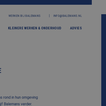
WERKEN BIJ BALEMANS
INFO@BALEMANS.NL
KLEINERE WERKEN & ONDERHOUD
ADVIES
E
ns rond in hun omgeving
jf Balemans verder.