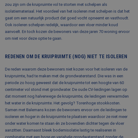
zou zijn om de kruipruimte vol te storten met schelpen als
isolatiemateriaal. Het voordeel van het isoleren met schelpen is dat het
gaat om een natuurlijk product dat goed vocht opneemt en vasthoudt.
Ook isoleren schelpen redelijk, waardoor een vloer minder koud
aanvoelt. En toch kozen de bewoners van deze jaren 70 woning ervoor
om niet voor deze optie te gaan.
REDENEN OM DE KRUIPRUIMTE (NOG) NIET TE ISOLEREN
De reden waarom deze bewoners niet kozen voor het isoleren van de
kruipruimte, had te maken met de grondwaterstand. Die was in een
periode zo hoog geweest dat de kruipruimte tot een hoogte van 60
centimeter vol stond met grondwater. De oude CV-leidingen lagen op
dat moment nog halverwege de kruipruimte; de leidingen verwarmden
het water in de kruipruimte. Het gevolg? Torenhoge stookkosten.
Samen met Balemans kozen de bewoners ervoor om de leidingen te
isoleren en hoger in de kruipruimte te plaatsen waardoor ze niet meer
onder water komen te staan én ze bovendien dichter tegen de vloer
aanzitten. Daarnaast bleek bodemisolatie lastig te realiseren in
combinatie met een hoge en variabele grondwaterstand zonder de