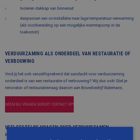
Isoleren dakkap van binnenuit
Aanpassen van cv-installatie naar lage-temperatuur-verwarming
(als voorbereiding op een mogelijke warmtepomp in de
toekomst)
VERDUURZAMING ALS ONDERDEEL VAN RESTAURATIE OF
VERBOUWING
Vind jij het ook vanzelfsprekend dat aandacht voor verduurzaming
onderdeel is van een restauratie of verbouwing? Wij dus ook! Stel je
renovatie- of restauratievraag daarom aan Bouwbedrijf Balemans.
NEEM BIJ VRAGEN GERUST CONTACT OP!
VEELGESTELDE VRAGEN OVER VERDUURZAMEN
IN HET SPECIFIEKE GEVAL VAN JAREN 70-WONINGEN