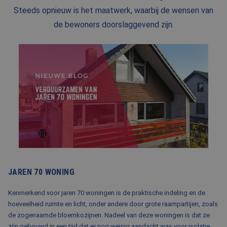
Steeds opnieuw is het maatwerk, waarbij de wensen van
BLOG
de bewoners doorslaggevend zijn.
FAQ
CONTACT
WERKEN BIJ BALEMANS
JAREN 70 WONING
Kenmerkend voor jaren 70 woningen is de praktische indeling en de
hoeveelheid ruimte en licht, onder andere door grote raampartijen, zoals
de zogenaamde bloemkozijnen. Nadeel van deze woningen is dat ze
zijn gebouwd in een tijd dat er nog weinig aandacht was voor isolatie.