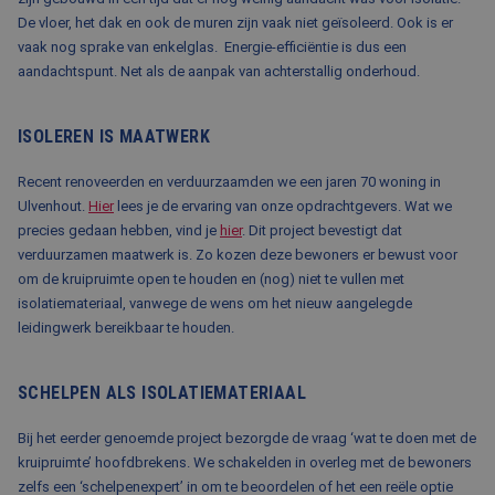
De vloer, het dak en ook de muren zijn vaak niet geïsoleerd. Ook is er
vaak nog sprake van enkelglas. Energie-efficiëntie is dus een
aandachtspunt. Net als de aanpak van achterstallig onderhoud.
ISOLEREN IS MAATWERK
Recent renoveerden en verduurzaamden we een jaren 70 woning in
Ulvenhout.
Hier
lees je de ervaring van onze opdrachtgevers. Wat we
precies gedaan hebben, vind je
hier
. Dit project bevestigt dat
verduurzamen maatwerk is. Zo kozen deze bewoners er bewust voor
om de kruipruimte open te houden en (nog) niet te vullen met
isolatiemateriaal, vanwege de wens om het nieuw aangelegde
leidingwerk bereikbaar te houden.
SCHELPEN ALS ISOLATIEMATERIAAL
Bij het eerder genoemde project bezorgde de vraag ‘wat te doen met de
kruipruimte’ hoofdbrekens. We schakelden in overleg met de bewoners
zelfs een ‘schelpenexpert’ in om te beoordelen of het een reële optie