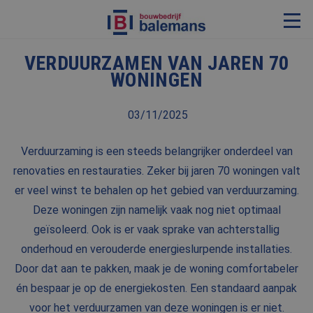
VERDUURZAMEN VAN JAREN 70
VERBOUWING & RENOVATIE
WONINGEN
RESTAURATIE
03/11/2025
KOZIJNEN & TIMMERWERK
KLEINERE WERKEN & ONDERHOUD
Verduurzaming is een steeds belangrijker onderdeel van
ADVIES
renovaties en restauraties. Zeker bij jaren 70 woningen valt
er veel winst te behalen op het gebied van verduurzaming.
Deze woningen zijn namelijk vaak nog niet optimaal
OVER ONS
geïsoleerd. Ook is er vaak sprake van achterstallig
onderhoud en verouderde energieslurpende installaties.
PROJECTEN
Door dat aan te pakken, maak je de woning comfortabeler
REFERENTIES
én bespaar je op de energiekosten. Een standaard aanpak
NIEUWS
voor het verduurzamen van deze woningen is er niet.