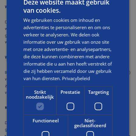
Deze website maakt gebruik
Waarom zijn jaren 70-woningen slecht geïsoleerd?
van cookies.
We gebruiken cookies om inhoud en
Deze woningen zijn gebouwd in een periode dat er weinig aandacht
advertenties te personaliseren en om ons
was voor energie-efficiëntie. Vloer, dak en muren zijn toen vaak niet
verkeer te analyseren. We delen ook
geïsoleerd en er zit meestal nog enkelglas in de ramen, waardoor
informatie over uw gebruik van onze site
warmte verloren gaat.
met onze advertentie- en analysepartners,
die deze kunnen combineren met andere
Wat zijn bloemkozijnen?
informatie die u aan hen heeft verstrekt of
die zij hebben verzameld door uw gebruik
Bloemkozijnen zijn grote raampartijen die kenmerkend zijn (lees: waren)
van hun diensten.
Privacybeleid
voor jaren 70-woningen. Ze zorgen voor veel lichtinval en ruimte, maar
zijn door het vaak nog aanwezige enkelglas slecht geïsoleerd en laten
Strikt
Prestatie
Targeting
veel warmte ontsnappen.
noodzakelijk
Kun je de kruipruimte van een jaren 70-woning isoleren?
Functioneel
Niet-
Dit kan, maar is niet altijd verstandig bij een hoge of wisselende
geclassificeerd
grondwaterstand. Isolatie kan de kruipruimte ontoegankelijk maken,