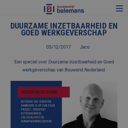
DUURZAME INZETBAARHEID EN
VERBOUWING & RENOVATIE
GOED WERKGEVERSCHAP
RESTAURATIE
05/12/2017
Jaco
KOZIJNEN & TIMMERWERK
KLEINERE WERKEN & ONDERHOUD
Een special over Duurzame inzetbaarheid en Goed
ADVIES
werkgeverschap van Bouwend Nederland.
OVER ONS
PROJECTEN
REFERENTIES
NIEUWS