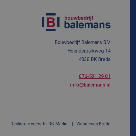
 unieke gebruikers-
ipts. Algemeen wordt
e Microsoft-
ics software. Het
er op te slaan en om
ssessie voor
Bouwbedrijf Balemans B.V.
Hoenderparkweg 14
 om het gebruik van
4838 BK Breda
 om het gebruik van
076-521 29 01
info@balemans.nl
 de website
r mogelijk heeft
Realisatie website: RB-Media
Webdesign Breda