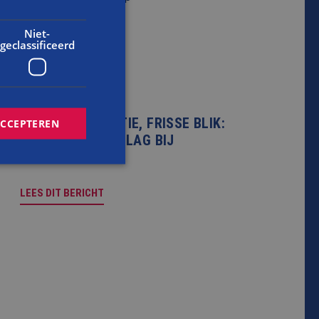
Niet-
geclassificeerd
NIEUWS
NIEUWE GENERATIE, FRISSE BLIK:
ACCEPTEREN
PIETER AAN DE SLAG BIJ
BALEMANS
LEES DIT BERICHT
rd
elding en
cript.com-service
onthouden. De
zakelijk om correct