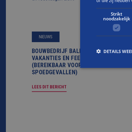
of die zij hebbe
Strikt
noodzakelijk
NIEUWS
BOUWBEDRIJF BALEMANS TIJDENS
DETAILS WE
VAKANTIES EN FEESTDAGEN DICHT
(BEREIKBAAR VOOR
SPOEDGEVALLEN)
S
LEES DIT BERICHT
Strikt noodzakelijke
accountbeheer. De we
Naam
CookieScriptConse