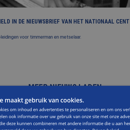
LD IN DE NIEUWSBRIEF VAN HET NATIONAAL CEN
pleidingen voor timmerman en metselaar.
MEER NIEUWS LADEN
e maakt gebruik van cookies.
kies om inhoud en advertenties te personaliseren en om ons ver
len ook informatie over uw gebruik van onze site met onze adver
 die deze kunnen combineren met andere informatie die u aan hen