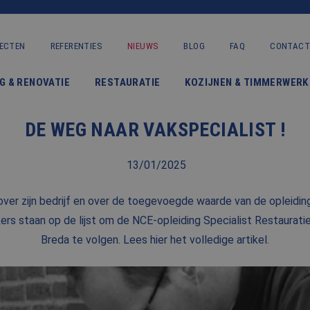
ECTEN
REFERENTIES
NIEUWS
BLOG
FAQ
CONTACT
VERBOUWING & RENOVATIE
G & RENOVATIE
RESTAURATIE
KOZIJNEN & TIMMERWERK
RESTAURATIE
DE WEG NAAR VAKSPECIALIST !
KOZIJNEN & TIMMERWERK
KLEINERE WERKEN & ONDERHOUD
13/01/2025
ADVIES
ver zijn bedrijf en over de toegevoegde waarde van de opleidin
ers staan op de lijst om de NCE-opleiding Specialist Restaurat
Breda te volgen. Lees hier het volledige artikel.
OVER ONS
PROJECTEN
REFERENTIES