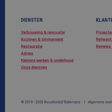
MUID
Micro
Corpo
.clari
DIENSTEN
KLANT
_clsk
Micro
.bale
Verbouwing & renovatie
Projecte
Kozijnen & timmerwerk
Referent
MR
Micro
Corpo
Restauratie
Reviews
.c.bi
Advies
MR
Micro
Kleinere werken & onderhoud
Corpo
.c.cla
Onze diensten
ANONCHK
Micro
Corpo
.c.cla
© 2019 - 2026 Bouwbedrijf Balemans
Algemene voo