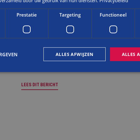
n verzameld door uw gebruik van hun diensten.
Privacybeleid
Prestatie
Targeting
Functioneel
NIEUWS
LEREN IN DE PRAKTIJK: RICK
ERGEVEN
ALLES AFWIJZEN
ALLES 
BOUWT AAN DUURZAME TOEKOMST
BIJ BALEMANS
LEES DIT BERICHT
trikt noodzakelijk
Prestatie
Targeting
Functioneel
Niet-geclassificee
 cookies maken de kernfunctionaliteiten van de website mogelijk, zoals gebruikersaanm
bsite kan niet goed worden gebruikt zonder de strikt noodzakelijke cookies.
Aanbieder
/
Vervaldatum
Omschrijving
Domein
nt
4 weken 2
Deze cookie wordt gebruikt door de Cookie-S
CookieScript
dagen
om de cookievoorkeuren van bezoekers te 
www.balemans.nl
cookie-banner van Cookie-Script.com is nood
te werken.