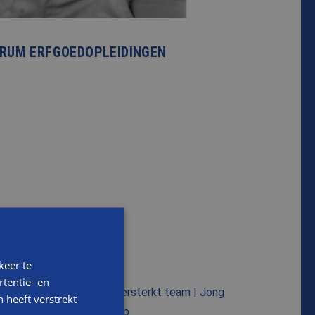
TRUM ERFGOEDOPLEIDINGEN
keer te
tentie- en
 heeft verstrekt