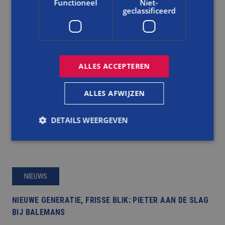
Functioneel
Niet-
TOEKOMST BIJ BALEMANS
geclassificeerd
LEES DIT BERICHT
ALLES ACCEPTEREN
ALLES AFWIJZEN
DETAILS WEERGEVEN
Strikt noodzakelijk
Prestatie
Targeting
Functioneel
Niet-geclassificeerd
NIEUWS
Strikt noodzakelijke cookies maken de
NIEUWE GENERATIE, FRISSE BLIK: PIETER AAN DE SLAG
kernfunctionaliteiten van de website mogelijk, zoals
gebruikersaanmelding en accountbeheer. De
BIJ BALEMANS
website kan niet goed worden gebruikt zonder de