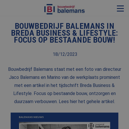
BOUWBEDRIJF BALEMANS IN
VERBOUWING & RENOVATIE
BREDA BUSINESS & LIFESTYLE:
FOCUS OP BESTAANDE BOUW!
RESTAURATIE
KOZIJNEN & TIMMERWERK
18/12/2023
KLEINERE WERKEN & ONDERHOUD
Bouwbedrijf Balemans staat met een foto van directeur
ADVIES
Jaco Balemans en Marino van de werkplaats prominent
met een artikel in het tijdschrift Breda Business &
Lifestyle. Focus op bestaande bouw, ontzorgen en
OVER ONS
duurzaam verbouwen. Lees hier het gehele artikel.
PROJECTEN
REFERENTIES
NIEUWS