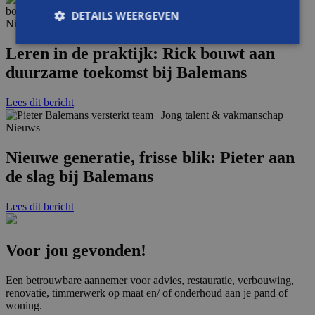
DETAILS WEERGEVEN
Nieuws
Leren in de praktijk: Rick bouwt aan
duurzame toekomst bij Balemans
Strikt noodzakelijk
Prestatie
Targeting
Functioneel
Niet-geclassificeerd
Lees dit bericht
Strikt noodzakelijke cookies maken de
Nieuws
kernfunctionaliteiten van de website mogelijk, zoals
gebruikersaanmelding en accountbeheer. De
website kan niet goed worden gebruikt zonder de
Nieuwe generatie, frisse blik: Pieter aan
strikt noodzakelijke cookies.
de slag bij Balemans
Aanbieder
/
Naam
Vervaldatum
Omsch
Domein
Lees dit bericht
CookieScriptConsent
4 weken 2
Deze c
CookieScript
dagen
wordt 
www.balemans.nl
door d
Script
Voor jou gevonden!
om de
cooki
van be
Een betrouwbare aannemer voor advies, restauratie, verbouwing,
ontho
renovatie, timmerwerk op maat en/ of onderhoud aan je pand of
cooki
woning.
van Co
Script