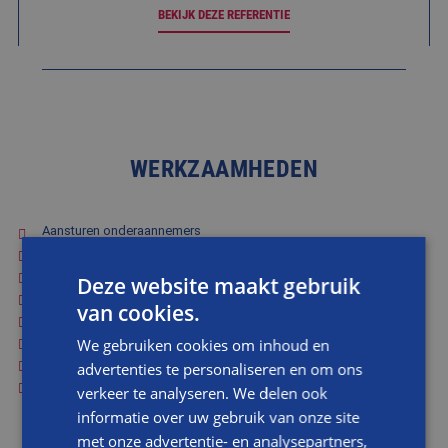
BEKIJK DEZE REFERENTIE
WERKZAAMHEDEN
Aansturen onderaannemers
Coördineren werkzaamheden
Elektrawerk
Deze website maakt gebruik
Granieten vloer herstellen
van cookies.
Leidingwerk keuken aanpassen
Plaatsen stalen pui
We gebruiken cookies om inhoud en
Stukwerk
advertenties te personaliseren en om ons
Tegelwerk keukenvloer
verkeer te analyseren. We delen ook
informatie over uw gebruik van onze site
met onze advertentie- en analysepartners,