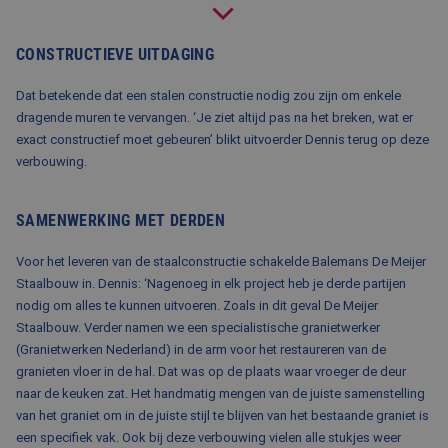
BLOG
CONSTRUCTIEVE UITDAGING
FAQ
CONTACT
Dat betekende dat een stalen constructie nodig zou zijn om enkele
dragende muren te vervangen. ‘Je ziet altijd pas na het breken, wat er
WERKEN BIJ BALEMANS
exact constructief moet gebeuren’ blikt uitvoerder Dennis terug op deze
verbouwing.
SAMENWERKING MET DERDEN
Voor het leveren van de staalconstructie schakelde Balemans De Meijer
Staalbouw in. Dennis: ‘Nagenoeg in elk project heb je derde partijen
nodig om alles te kunnen uitvoeren. Zoals in dit geval De Meijer
Staalbouw. Verder namen we een specialistische granietwerker
(Granietwerken Nederland) in de arm voor het restaureren van de
granieten vloer in de hal. Dat was op de plaats waar vroeger de deur
naar de keuken zat. Het handmatig mengen van de juiste samenstelling
van het graniet om in de juiste stijl te blijven van het bestaande graniet is
een specifiek vak. Ook bij deze verbouwing vielen alle stukjes weer