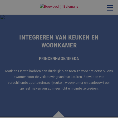
VERBOUWING & RENOVATIE
RESTAURATIE
INTEGREREN VAN KEUKEN EN
WOONKAMER
KOZIJNEN & TIMMERWERK
KLEINERE WERKEN & ONDERHOUD
PRINCENHAGE/BREDA
ADVIES
Mark en Lisette hadden een duidelijk plan toen ze voor het eerst bij ons
kwamen voor de verbouwing van hun keuken. Ze wilden van
verschillende aparte ruimtes (keuken, woonkamer en aanbouw) een
OVER ONS
geheel maken om zo meer licht en ruimte te creëren.
PROJECTEN
REFERENTIES
NIEUWS