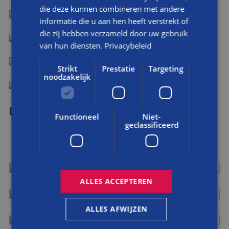
die deze kunnen combineren met andere
DOORBRAAK
informatie die u aan hen heeft verstrekt of
die zij hebben verzameld door uw gebruik
NA DE DOORBRAAK
van hun diensten.
Privacybeleid
VOOR
Strikt
Prestatie
Targeting
noodzakelijk
NA
UITBOUW MET DOORBRAAK
Functioneel
Niet-
geclassificeerd
ALLES ACCEPTEREN
ALLES AFWIJZEN