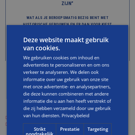
ZIJN”
WAT ALS JE BEROEPSMATIG BEZIG BENT MET
HISTORISCHE GEBOUWEN EN ER DAN VOOR KIEST
OM ZÉLF IN EEN HISTORISCH PAND TE GAAN
WONEN?
Deze website maakt gebruik
van cookies.
BEKIJK DEZE REFERENTIE
We gebruiken cookies om inhoud en
advertenties te personaliseren en om ons
verkeer te analyseren. We delen ook
informatie over uw gebruik van onze site
met onze advertentie- en analysepartners,
die deze kunnen combineren met andere
WERKZAAMHEDEN
informatie die u aan hen heeft verstrekt of
die zij hebben verzameld door uw gebruik
van hun diensten.
Privacybeleid
Herstellen oude lijsten
Schilderwerk volgens kleurenschema uit de oorspronkelijke
Strikt
Prestatie
Targeting
bouwtijd
noodzakelijk