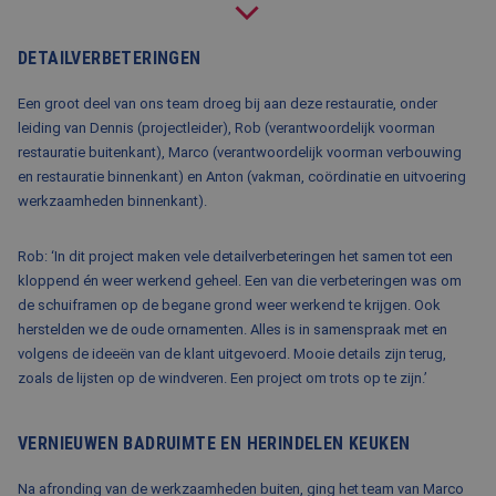
BLOG
DETAILVERBETERINGEN
FAQ
CONTACT
Een groot deel van ons team droeg bij aan deze restauratie, onder
leiding van Dennis (projectleider), Rob (verantwoordelijk voorman
WERKEN BIJ BALEMANS
restauratie buitenkant), Marco (verantwoordelijk voorman verbouwing
en restauratie binnenkant) en Anton (vakman, coördinatie en uitvoering
werkzaamheden binnenkant).
Rob: ‘In dit project maken vele detailverbeteringen het samen tot een
kloppend én weer werkend geheel. Een van die verbeteringen was om
de schuiframen op de begane grond weer werkend te krijgen. Ook
herstelden we de oude ornamenten. Alles is in samenspraak met en
volgens de ideeën van de klant uitgevoerd. Mooie details zijn terug,
zoals de lijsten op de windveren. Een project om trots op te zijn.’
VERNIEUWEN BADRUIMTE EN HERINDELEN KEUKEN
Na afronding van de werkzaamheden buiten, ging het team van Marco