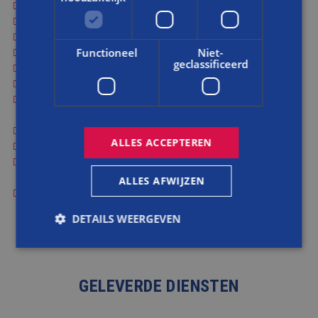
Terugwerkend maken van schuiframen
Nieuwe ramen conform historisch model
Herstellen lijsten op de windveren
Detailverbeteringen
Functioneel
Niet-
geclassificeerd
Geheel nieuwe badkamers
Terugbrengen keldertrapkast in vernieuwde keuken
Terugbrengen historische raamopening, nieuwe pui met
openslaande deuren
Isolatie van alle nieuwe binnenwanden met schapenwol
ALLES ACCEPTEREN
Aftimmeringen, deels bijgemaakt conform historisch model
Terugbrengen kroonlijsten op nieuwe binnenwanden, in relatie
daarmee verbreden vensterbank
ALLES AFWIJZEN
Restauratie terrazzovloer serre
DETAILS WEERGEVEN
Strikt noodzakelijk
Prestatie
Targeting
GELEVERDE DIENSTEN
Functioneel
Niet-geclassificeerd