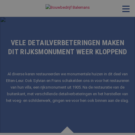
VERBOUWING & RENOVATIE
RESTAURATIE
VELE DETAILVERBETERINGEN MAKEN
DIT RIJKSMONUMENT WEER KLOPPEND
KOZIJNEN & TIMMERWERK
KLEINERE WERKEN & ONDERHOUD
ADVIES
Al diverse keren restaureerden we monumentale huizen in dit deel van
Etten-Leur. Ook Sylvian en Frans schakelden ons in voor het restaureren
van hun villa, een rijksmonument uit 1905. Na de restauratie van de
buitenkant, met verschillende detailverbeteringen en het herstellen van
OVER ONS
het voeg- en schilderwerk, gingen we voor hen ook binnen aan de slag.
PROJECTEN
REFERENTIES
NIEUWS