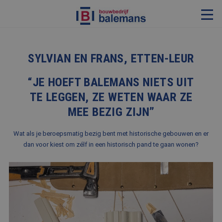
VERBOUWING & RENOVATIE
SYLVIAN EN FRANS, ETTEN-LEUR
RESTAURATIE
“JE HOEFT BALEMANS NIETS UIT
KOZIJNEN & TIMMERWERK
TE LEGGEN, ZE WETEN WAAR ZE
KLEINERE WERKEN & ONDERHOUD
MEE BEZIG ZIJN”
ADVIES
Wat als je beroepsmatig bezig bent met historische gebouwen en er
dan voor kiest om zélf in een historisch pand te gaan wonen?
OVER ONS
PROJECTEN
REFERENTIES
NIEUWS