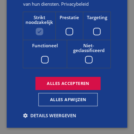
van hun diensten.
Privacybeleid
SCHILDERWERK OP BASIS VAN KLEUR HISTORISCH
ONDERZOEK
Strikt
Prestatie
Targeting
noodzakelijk
Sylvian: ‘De schilder heeft, na enkele proefstukken met de kleur,
met veel precisie het schilderwerk aan de buitenkant uitgevoerd
volgens het samengestelde kleurenpalet op basis van het
Functioneel
Niet-
kleurhistorisch onderzoek. Het grappige is, we dachten dat deze
geclassificeerd
oorspronkelijke kleuren uit de bouwtijd opvallend zouden zijn in
het straatbeeld, maar omdat de kleuren kloppen bij het
oorspronkelijke metselwerk is het een logisch geheel. Het klopt
weer! Er is binnen nog genoeg om zelf verder af te werken, maar
het belangrijkste is: we zijn hier gelukkig.’
ALLES ACCEPTEREN
Fotografie: Ron Huizer
ALLES AFWIJZEN
Tekst: Hennie van de Kar-Vervooren
DETAILS WEERGEVEN