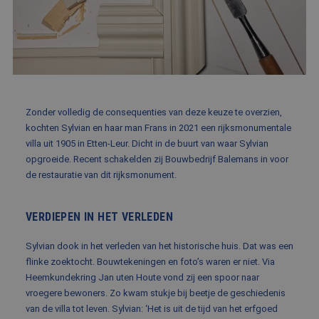
BLOG
FAQ
CONTACT
WERKEN BIJ BALEMANS
Zonder volledig de consequenties van deze keuze te overzien,
kochten Sylvian en haar man Frans in 2021 een rijksmonumentale
villa uit 1905 in Etten-Leur. Dicht in de buurt van waar Sylvian
opgroeide. Recent schakelden zij Bouwbedrijf Balemans in voor
de restauratie van dit rijksmonument.
VERDIEPEN IN HET VERLEDEN
Sylvian dook in het verleden van het historische huis. Dat was een
flinke zoektocht. Bouwtekeningen en foto’s waren er niet. Via
Heemkundekring Jan uten Houte vond zij een spoor naar
vroegere bewoners. Zo kwam stukje bij beetje de geschiedenis
van de villa tot leven. Sylvian: ‘Het is uit de tijd van het erfgoed