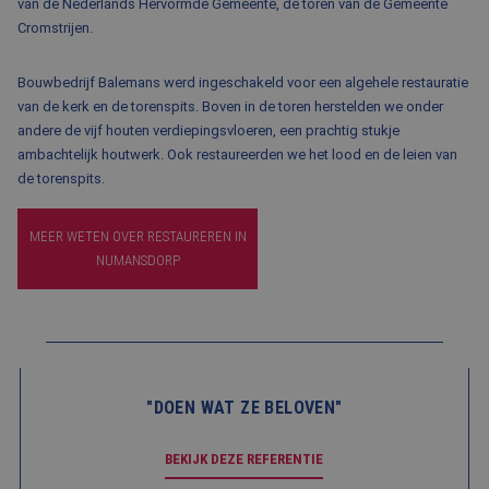
van de Nederlands Hervormde Gemeente, de toren van de Gemeente
BLOG
Cromstrijen.
FAQ
Bouwbedrijf Balemans werd ingeschakeld voor een algehele restauratie
CONTACT
van de kerk en de torenspits. Boven in de toren herstelden we onder
andere de vijf houten verdiepingsvloeren, een prachtig stukje
WERKEN BIJ BALEMANS
ambachtelijk houtwerk. Ook restaureerden we het lood en de leien van
de torenspits.
MEER WETEN OVER RESTAUREREN IN
NUMANSDORP
"DOEN WAT ZE BELOVEN"
BEKIJK DEZE REFERENTIE