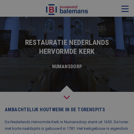
VERBOUWING & RENOVATIE
RESTAURATIE
RESTAURATIE NEDERLANDS
HERVORMDE KERK
KOZIJNEN & TIMMERWERK
KLEINERE WERKEN & ONDERHOUD
NUMANSDORP
ADVIES
OVER ONS
PROJECTEN
AMBACHTELIJK HOUTWERK IN DE TORENSPITS
REFERENTIES
De Nederlands Hervormde Kerk in Numansdorp stamt uit 1653. De toren
met korte naaldspits is gebouwd in 1781. Het kerkgebouw is eigendom
NIEUWS