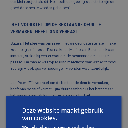
een klein project als dit. Het hoeft dus geen groot iets te zijn om
goed door hen te worden geholpen.’
‘HET VOORSTEL OM DE BESTAANDE DEUR TE
VERMAKEN, HEEFT ONS VERRAST’
Suzan: ‘Het idee was om in een nieuwe deur gaten te laten maken
voor het glas-in-lood. Toen vakman Marino van Balemans kwam
inmeten, stelde hij echter voor om de bestaande deur aan te
passen. De manier waarop Marino meedacht over wat echt mooi
zou zijn – ook qua verhoudingen – vonden we uitzonderlijk.’
Jan-Peter: ‘Zijn voorstel om de bestaande deur te vermaken,
heeft ons positief verrast. Qua duurzaamheid is het beter maar
het was ook een stuk gunstiger voor ons budget.’
Deze website maakt gebruik
PRECIES ZOALS AFGESPROKEN
van cookies.
Suzan: ‘Na ons akkoord op de prijsopgave is het precies zo
We gebruiken cookies om inhoud en