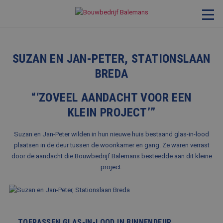
VERBOUWING & RENOVATIE
SUZAN EN JAN-PETER, STATIONSLAAN
RESTAURATIE
BREDA
KOZIJNEN & TIMMERWERK
“‘ZOVEEL AANDACHT VOOR EEN
KLEINERE WERKEN & ONDERHOUD
KLEIN PROJECT’”
ADVIES
Suzan en Jan-Peter wilden in hun nieuwe huis bestaand glas-in-lood
plaatsen in de deur tussen de woonkamer en gang. Ze waren verrast
door de aandacht die Bouwbedrijf Balemans besteedde aan dit kleine
OVER ONS
project.
PROJECTEN
REFERENTIES
NIEUWS
TOEPASSEN GLAS-IN-LOOD IN BINNENDEUR