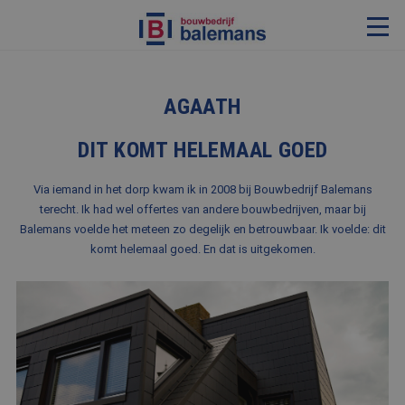
VERBOUWING & RENOVATIE
AGAATH
RESTAURATIE
DIT KOMT HELEMAAL GOED
KOZIJNEN & TIMMERWERK
KLEINERE WERKEN & ONDERHOUD
Via iemand in het dorp kwam ik in 2008 bij Bouwbedrijf Balemans
terecht. Ik had wel offertes van andere bouwbedrijven, maar bij
ADVIES
Balemans voelde het meteen zo degelijk en betrouwbaar. Ik voelde: dit
komt helemaal goed. En dat is uitgekomen.
OVER ONS
PROJECTEN
REFERENTIES
NIEUWS