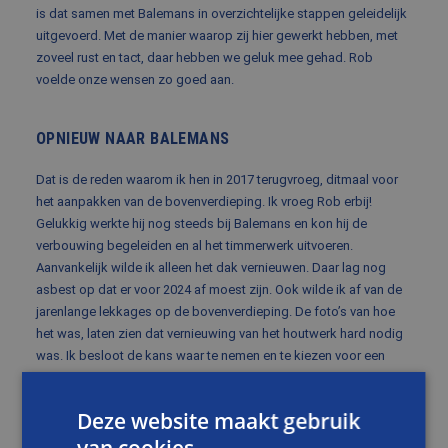
is dat samen met Balemans in overzichtelijke stappen geleidelijk
uitgevoerd. Met de manier waarop zij hier gewerkt hebben, met
zoveel rust en tact, daar hebben we geluk mee gehad. Rob
voelde onze wensen zo goed aan.
OPNIEUW NAAR BALEMANS
Dat is de reden waarom ik hen in 2017 terugvroeg, ditmaal voor
het aanpakken van de bovenverdieping. Ik vroeg Rob erbij!
Gelukkig werkte hij nog steeds bij Balemans en kon hij de
verbouwing begeleiden en al het timmerwerk uitvoeren.
Aanvankelijk wilde ik alleen het dak vernieuwen. Daar lag nog
asbest op dat er voor 2024 af moest zijn. Ook wilde ik af van de
jarenlange lekkages op de bovenverdieping. De foto’s van hoe
het was, laten zien dat vernieuwing van het houtwerk hard nodig
was. Ik besloot de kans waar te nemen en te kiezen voor een
uitgebreidere verbouwing.
Deze website maakt gebruik
DE WEG NAAR DE OPLOSSING
van cookies.