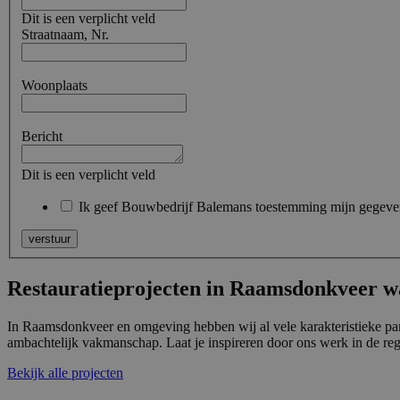
CookieScriptConse
Dit is een verplicht veld
Straatnaam, Nr.
PHPSESSID
Woonplaats
Bericht
Dit is een verplicht veld
Naam
Ik geef Bouwbedrijf Balemans toestemming mijn gegeven
Naam
fp_user_id
Aanbi
Naam
verstuur
Dome
_ga_8N4N4Q9ENY
MUID
Micro
Corpo
Restauratieprojecten in Raamsdonkveer wa
_ga
.bing
In Raamsdonkveer en omgeving hebben wij al vele karakteristieke pande
_clck
.bale
ambachtelijk vakmanschap. Laat je inspireren door ons werk in de reg
Bekijk alle projecten
SRM_B
Micro
Corpo