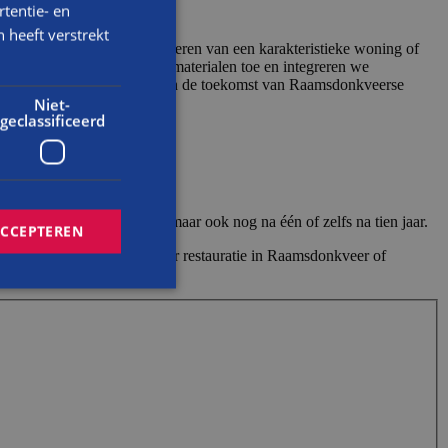
tentie- en
 heeft verstrekt
onumentaal pand, het renoveren van een karakteristieke woning of
stijl passen we circulaire materialen toe en integreren we
rking. Zo bouwen we samen aan de toekomst van Raamsdonkveerse
Niet-
geclassificeerd
en. Dit kan na één maand, maar ook nog na één of zelfs na tien jaar.
ACCEPTEREN
 informatie en vragen over restauratie in Raamsdonkveer of
1
.
rd
elding en