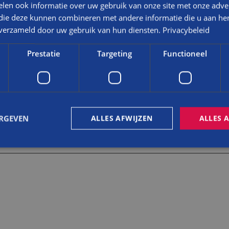
nkveer met Bouwbedrijf Balemans
len ook informatie over uw gebruik van onze site met onze adver
 die deze kunnen combineren met andere informatie die u aan hen
imme, duurzame oplossingen. Of het nu gaat om het herstel van een m
n verzameld door uw gebruik van hun diensten.
Privacybeleid
r wat behouden kan blijven. Vanuit respect voor de oorspronkelijke bouw
eiden we je van ontwerp en vergunningstraject tot uitvoering en afwe
Prestatie
Targeting
Functioneel
in Raamsdonkveer?
kende
service
. Altijd kun je aankloppen met vragen, problemen of gebrek
ERGEVEN
ALLES AFWIJZEN
ALLES 
n restauratie in Raamsdonkveer kunnen beantwoorden? Neem voor meer
natuurlijk ook! Wij maken graag kennis via telefoonnummer
076-521290
trikt noodzakelijk
Prestatie
Targeting
Functioneel
Niet-geclassificee
 cookies maken de kernfunctionaliteiten van de website mogelijk, zoals gebruikersaanm
bsite kan niet goed worden gebruikt zonder de strikt noodzakelijke cookies.
Aanbieder
/
Vervaldatum
Omschrijving
Domein