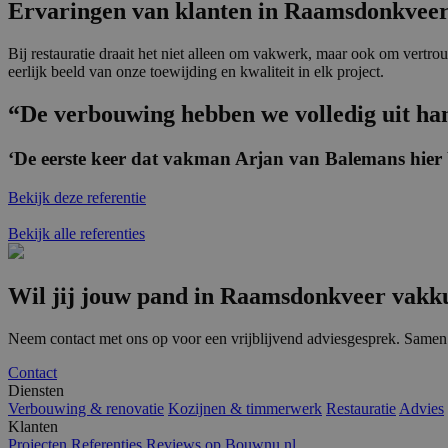
Ervaringen van klanten in Raamsdonkvee
.c.bi
SM
.c.cla
Bij restauratie draait het niet alleen om vakwerk, maar ook om vertr
eerlijk beeld van onze toewijding en kwaliteit in elk project.
MUID
Micro
Corpo
“De verbouwing hebben we volledig uit h
.clari
_clsk
Micro
‘De eerste keer dat vakman Arjan van Balemans hier 
.bale
Bekijk deze referentie
MR
Micro
Bekijk alle referenties
Corpo
.c.bi
MR
Micro
Wil jij jouw pand in Raamsdonkveer vakk
Corpo
.c.cla
Neem contact met ons op voor een vrijblijvend adviesgesprek. Same
ANONCHK
Micro
Corpo
Contact
.c.cla
Diensten
Verbouwing & renovatie
Kozijnen & timmerwerk
Restauratie
Advies
Klanten
Projecten
Referenties
Reviews op Bouwnu.nl