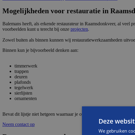
Mogelijkheden voor restauratie in Raams
Balemans heeft, als erkende restaurateur in Raamsdonkveer, al veel 
voorbeelden kunt u terecht bij onze
projecten
.
Zowel buiten als binnen kunnen wij restauratiewerkzaamheden uitvoer
Binnen kun je bijvoorbeeld denken aan:
timmerwerk
trappen
deuren
plafonds
tegelwerk
sierlijsten
ornamenten
Bevat dit lijstje niet hetgeen waarnaar je op zoek bent? We denken gr
Deze websit
Neem contact op
We gebruiken coo