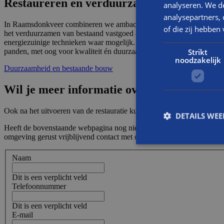
Restaureren en verduurzamen in Raamsdo
analyseren. We de
analysepartners,
In Raamsdonkveer combineren we ambachtelijk restauratiewerk met sl
of die zij hebbe
het verduurzamen van bestaand vastgoed — wij kijken altijd eerst naa
energiezuinige technieken waar mogelijk. Als totaalontzorger begel
panden, met oog voor kwaliteit én duurzaamheid.
Strikt
noodzakelijk
Duurzaamheid en bestaande bouw
Wil je meer informatie over restauratie 
Ook na het uitvoeren van de restauratie kun je rekenen op een uitste
DETAILS WE
Heeft de bovenstaande webpagina nog niet al jouw vragen rondom ee
omgeving gerust vrijblijvend contact met ons op. Direct bellen mag 
Naam
S
Dit is een verplicht veld
Strikt noodzakelijke
Telefoonnummer
accountbeheer. De we
Dit is een verplicht veld
Naam
E-mail