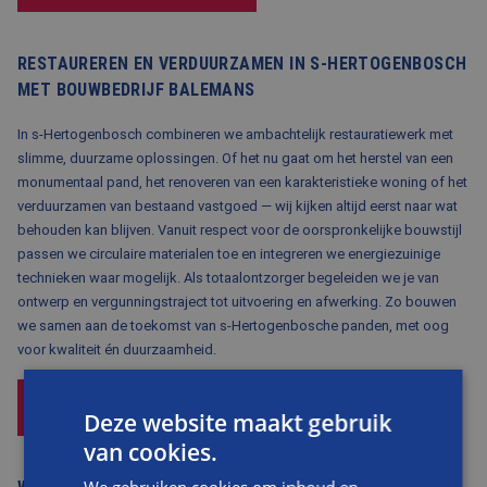
RESTAUREREN EN VERDUURZAMEN IN S-HERTOGENBOSCH
MET BOUWBEDRIJF BALEMANS
In s-Hertogenbosch combineren we ambachtelijk restauratiewerk met
slimme, duurzame oplossingen. Of het nu gaat om het herstel van een
monumentaal pand, het renoveren van een karakteristieke woning of het
verduurzamen van bestaand vastgoed — wij kijken altijd eerst naar wat
behouden kan blijven. Vanuit respect voor de oorspronkelijke bouwstijl
passen we circulaire materialen toe en integreren we energiezuinige
technieken waar mogelijk. Als totaalontzorger begeleiden we je van
ontwerp en vergunningstraject tot uitvoering en afwerking. Zo bouwen
we samen aan de toekomst van s-Hertogenbosche panden, met oog
voor kwaliteit én duurzaamheid.
DUURZAAMHEID EN BESTAANDE BOUW
Deze website maakt gebruik
van cookies.