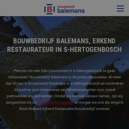
VERBOUWING & RENOVATIE
RESTAURATIE
BOUWBEDRIJF BALEMANS, ERKEND
RESTAURATEUR IN S-HERTOGENBOSCH
KOZIJNEN & TIMMERWERK
KLEINERE WERKEN & ONDERHOUD
ADVIES
Plannen om een (rijks)monument in s-Hertogenbosch te gaan
restaureren? Bouwbedrijf Balemans is de juiste restaurateur. Al meer
dan 50 jaar is Bouwbedrijf Balemans in s-Hertogenbosch en omstreken
dé partner voor restauraties van rijksmonumenten voor zowel
OVER ONS
particulieren als gemeenten. Omdat wij ons vak serieus nemen, zijn wij
aangesloten bij de
Vakgroep Restauratie
en mogen we ons als enige in
PROJECTEN
West-Brabant Erkend Restauratie Bouwbedrijf noemen.
REFERENTIES
NIEUWS