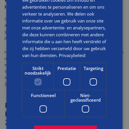
We gebruiken cookies om inhoud en
WIL JE MEER INFORMATIE OVER RESTAURATIE IN S-
advertenties te personaliseren en om ons
HERTOGENBOSCH?
verkeer te analyseren. We delen ook
Ook na het uitvoeren van de restauratie kun je rekenen op een
informatie over uw gebruik van onze site
uitstekende
service
. Altijd kun je aankloppen met vragen, problemen of
met onze advertentie- en analysepartners,
gebreken. Dit kan na één maand, maar ook nog na één of zelfs na tien
die deze kunnen combineren met andere
jaar.
informatie die u aan hen heeft verstrekt of
die zij hebben verzameld door uw gebruik
Heeft de bovenstaande webpagina nog niet al jouw vragen rondom een
van hun diensten.
Privacybeleid
restauratie in s-Hertogenbosch kunnen beantwoorden? Neem voor
meer informatie en vragen over restauratie in s-Hertogenbosch of
Strikt
Prestatie
Targeting
omgeving gerust vrijblijvend contact met ons op. Direct bellen mag
noodzakelijk
natuurlijk ook! Wij maken graag kennis via telefoonnummer
076-
5212901
.
Functioneel
Niet-
geclassificeerd
RESTAURATIEPROJECTEN IN S-
HERTOGENBOSCH WAAR WE TROTS OP
ZIJN