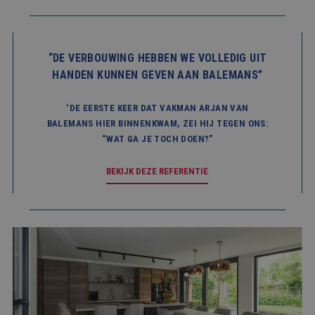
om de
cooki
van be
ontho
cooki
“DE VERBOUWING HEBBEN WE VOLLEDIG UIT
van Co
Script
HANDEN KUNNEN GEVEN AAN BALEMANS”
noodza
correc
PHPSESSID
Sessie
Cooki
PHP.net
‘DE EERSTE KEER DAT VAKMAN ARJAN VAN
gegene
www.balemans.nl
BALEMANS HIER BINNENKWAM, ZEI HIJ TEGEN ONS:
applic
basis 
“WAT GA JE TOCH DOEN?”
taal. D
identi
Google Privacy Policy
algem
BEKIJK DEZE REFERENTIE
doelei
wordt 
om var
van
gebrui
te on
Het is
gespr
willek
gegen
numme
wordt 
kan spe
voor d
een g