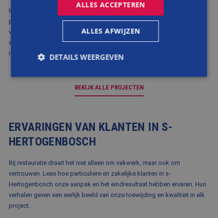
ALLES ACCEPTEREN
In s-Hertogenbosch en omgeving hebben wij al vele karakteristieke
panden in oude glorie hersteld. Elk restauratieproject vertelt zijn eigen
ALLES AFWIJZEN
verhaal. Met aandacht voor authentieke details, duurzame oplossingen
en ambachtelijk vakmanschap. Laat je inspireren door ons werk in de
regio.
DETAILS WEERGEVEN
BEKIJK ALLE PROJECTEN
Strikt noodzakelijk
Prestatie
Targeting
Functioneel
Niet-geclassificeerd
ERVARINGEN VAN KLANTEN IN S-
Strikt noodzakelijke cookies maken de
kernfunctionaliteiten van de website mogelijk, zoals
HERTOGENBOSCH
gebruikersaanmelding en accountbeheer. De
website kan niet goed worden gebruikt zonder de
strikt noodzakelijke cookies.
Bij restauratie draait het niet alleen om vakwerk, maar ook om
vertrouwen. Lees hoe particuliere en zakelijke klanten in s-
Aanbieder
/
Naam
Vervaldatum
Omsch
Domein
Hertogenbosch onze aanpak en het eindresultaat hebben ervaren. Hun
verhalen geven een eerlijk beeld van onze toewijding en kwaliteit in elk
CookieScriptConsent
4 weken 2
Deze c
CookieScript
dagen
wordt 
www.balemans.nl
project.
door d
Script