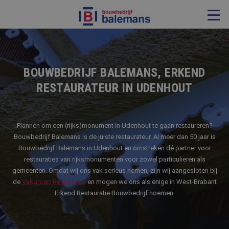
VERBOUWING & RENOVATIE
RESTAURATIE
BOUWBEDRIJF BALEMANS, ERKEND
RESTAURATEUR IN UDENHOUT
KOZIJNEN & TIMMERWERK
KLEINERE WERKEN & ONDERHOUD
ADVIES
Plannen om een (rijks)monument in Udenhout te gaan restaureren?
Bouwbedrijf Balemans is de juiste restaurateur. Al meer dan 50 jaar is
Bouwbedrijf Balemans in Udenhout en omstreken dé partner voor
restauraties van rijksmonumenten voor zowel particulieren als
OVER ONS
gemeenten. Omdat wij ons vak serieus nemen, zijn wij aangesloten bij
de
Vakgroep Restauratie
en mogen we ons als enige in West-Brabant
PROJECTEN
Erkend Restauratie Bouwbedrijf noemen.
REFERENTIES
NIEUWS