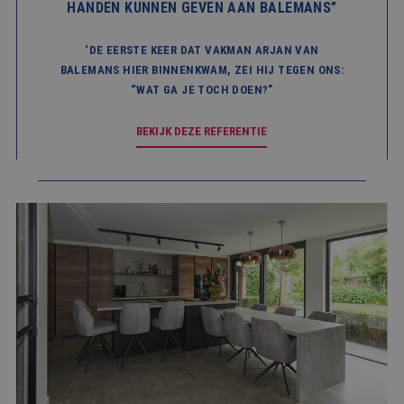
cooki
HANDEN KUNNEN GEVEN AAN BALEMANS”
van Co
Script
noodza
‘DE EERSTE KEER DAT VAKMAN ARJAN VAN
correc
BALEMANS HIER BINNENKWAM, ZEI HIJ TEGEN ONS:
PHPSESSID
Sessie
Cooki
PHP.net
“WAT GA JE TOCH DOEN?”
gegene
www.balemans.nl
applic
basis 
taal. D
BEKIJK DEZE REFERENTIE
identi
Google Privacy Policy
algem
doelei
wordt 
om var
van
gebrui
te on
Het is
gespr
willek
gegen
numme
wordt 
kan spe
voor d
een g
voorbe
behou
een in
status