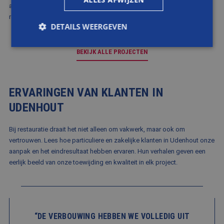
ambachtelijk vakmanschap. Laat je inspireren door ons werk in de
regio.
DETAILS WEERGEVEN
BEKIJK ALLE PROJECTEN
Strikt noodzakelijk
Prestatie
Targeting
Functioneel
Niet-geclassificeerd
ERVARINGEN VAN KLANTEN IN
Strikt noodzakelijke cookies maken de
UDENHOUT
kernfunctionaliteiten van de website mogelijk, zoals
gebruikersaanmelding en accountbeheer. De
website kan niet goed worden gebruikt zonder de
Bij restauratie draait het niet alleen om vakwerk, maar ook om
strikt noodzakelijke cookies.
vertrouwen. Lees hoe particuliere en zakelijke klanten in Udenhout onze
Aanbieder
/
Naam
Vervaldatum
Omsch
aanpak en het eindresultaat hebben ervaren. Hun verhalen geven een
Domein
eerlijk beeld van onze toewijding en kwaliteit in elk project.
CookieScriptConsent
4 weken 2
Deze c
CookieScript
dagen
wordt 
www.balemans.nl
door d
Script
om de
cooki
van be
“DE VERBOUWING HEBBEN WE VOLLEDIG UIT
ontho