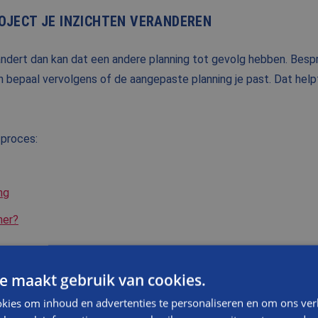
OJECT JE INZICHTEN VERANDEREN
ndert dan kan dat een andere planning tot gevolg hebben. Bes
n bepaal vervolgens of de aangepaste planning je past. Dat helpt
 proces:
ng
ner?
e maakt gebruik van cookies.
ITEIT VAN BOUWEN STAAT OP 1
kies om inhoud en advertenties te personaliseren en om ons ver