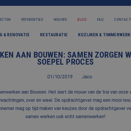
ECTEN
REFERENTIES
NIEUWS
BLOG
FAQ
CONTACT
VERBOUWING & RENOVATIE
G & RENOVATIE
RESTAURATIE
KOZIJNEN & TIMMERWERK
RESTAURATIE
EN AAN BOUWEN: SAMEN ZORGEN W
KOZIJNEN & TIMMERWERK
SOEPEL PROCES
KLEINERE WERKEN & ONDERHOUD
01/10/2019
Jaco
ADVIES
menwerken aan Bouwen. Het siert de mouw van de trui van onze
wachtingen, over en weer. De opdrachtgever mag een mooi resul
OVER ONS
nnemer mag op tijd maken van keuzes door de opdrachtgever v
samen werken ook echt samenwerken!
PROJECTEN
REFERENTIES