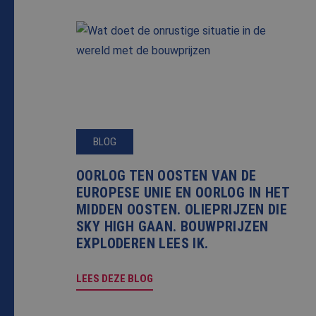
CookieScriptConse
PHPSESSID
BLOG
Naam
Naam
fp_user_id
OORLOG TEN OOSTEN VAN DE
Aanbi
Naam
Dome
EUROPESE UNIE EN OORLOG IN HET
_ga_8N4N4Q9ENY
MUID
MIDDEN OOSTEN. OLIEPRIJZEN DIE
Micro
Corpo
SKY HIGH GAAN. BOUWPRIJZEN
_ga
.bing
EXPLODEREN LEES IK.
_clck
.bale
LEES DEZE BLOG
SRM_B
Micro
Corpo