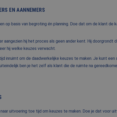
ERS EN AANNEMERS
NIEUWS
BLOG
op basis van begroting én planning. Doe dat om de klant de k
FAQ
aangezien hij het proces als geen ander kent. Hij doorgrondt d
CONTACT
eer hij welke keuzes verwacht.
WERKEN BIJ BALEMANS
 tijd inruimt om de daadwerkelijke keuzes te maken. Je kunt een 
iteindelijk ben je het zelf als klant die de ruimte na gereedkome
S
aar uitvoering toe tijd om keuzes te maken. Doe je dat voor uit