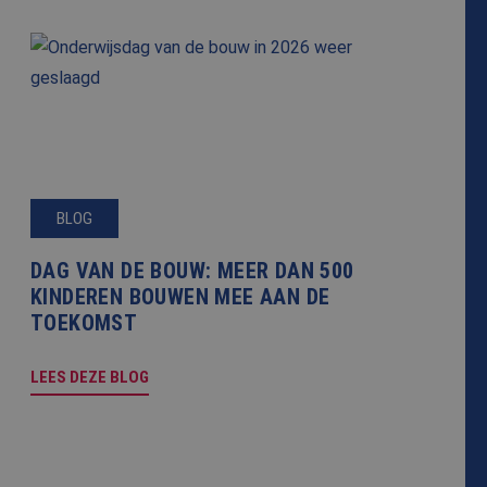
cript.com-service
onthouden. De
zakelijk om correct
s van de PHP-taal.
inden die wordt
s te onderhouden.
egenereerd nummer,
or de site, maar een
elogde status voor
BLOG
jving
DAG VAN DE BOUW: MEER DAN 500
KINDEREN BOUWEN MEE AAN DE
 de sessiestatus te
 unieke gebruikers-
TOEKOMST
ipts. Algemeen wordt
Analytics - wat een
e Microsoft-
e analyseservice
LEES DEZE BLOG
ebruikers te
mmer toe te wijzen
trokkenheid op de
op een site en
onaliteit te
gegevens te
 goede werking van