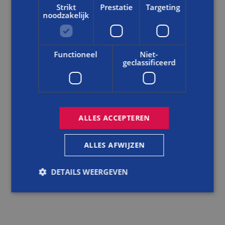
Strikt
Prestatie
Targeting
noodzakelijk
Functioneel
Niet-
geclassificeerd
NIEUWS
LEREN IN DE PRAKTIJK: RICK BOUWT AAN DUURZAME
TOEKOMST BIJ BALEMANS
ALLES ACCEPTEREN
LEES DIT BERICHT
ALLES AFWIJZEN
DETAILS WEERGEVEN
Strikt noodzakelijk
Prestatie
Targeting