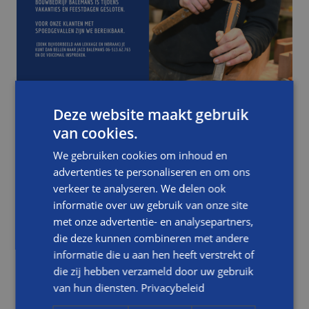
NIEUWS
Deze website maakt gebruik
van cookies.
BOUWBEDRIJF BALEMANS TIJDENS VAKANTIES EN
FEESTDAGEN DICHT (BEREIKBAAR VOOR
We gebruiken cookies om inhoud en
SPOEDGEVALLEN)
advertenties te personaliseren en om ons
verkeer te analyseren. We delen ook
LEES DIT BERICHT
informatie over uw gebruik van onze site
met onze advertentie- en analysepartners,
die deze kunnen combineren met andere
informatie die u aan hen heeft verstrekt of
die zij hebben verzameld door uw gebruik
van hun diensten.
Privacybeleid