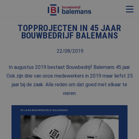
TOPPROJECTEN IN 45 JAAR
VERBOUWING & RENOVATIE
BOUWBEDRIJF BALEMANS
RESTAURATIE
22/08/2019
KOZIJNEN & TIMMERWERK
KLEINERE WERKEN & ONDERHOUD
In augustus 2019 bestaat Bouwbedrijf Balemans 45 jaar.
ADVIES
Ook zijn drie van onze medewerkers in 2019 maar liefst 25
jaar bij de zaak. Alle reden om dat goed met elkaar te
vieren.
OVER ONS
PROJECTEN
REFERENTIES
NIEUWS