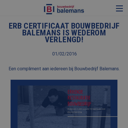
ERB CERTIFICAAT BOUWBEDRIJF
VERBOUWING & RENOVATIE
BALEMANS IS WEDEROM
VERLENGD!
RESTAURATIE
KOZIJNEN & TIMMERWERK
01/02/2016
KLEINERE WERKEN & ONDERHOUD
Een compliment aan iedereen bij Bouwbedrijf Balemans.
ADVIES
OVER ONS
PROJECTEN
REFERENTIES
NIEUWS