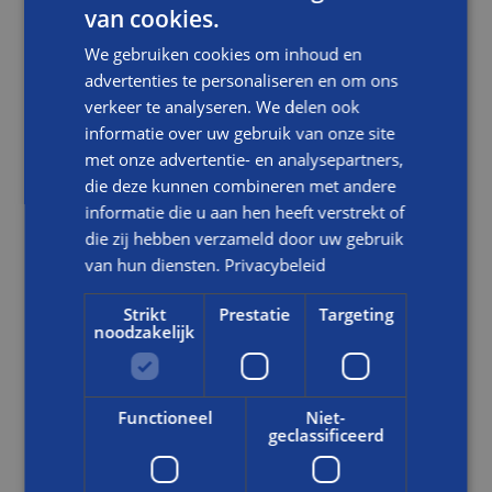
van cookies.
We gebruiken cookies om inhoud en
advertenties te personaliseren en om ons
verkeer te analyseren. We delen ook
informatie over uw gebruik van onze site
met onze advertentie- en analysepartners,
die deze kunnen combineren met andere
informatie die u aan hen heeft verstrekt of
die zij hebben verzameld door uw gebruik
NIEUWS
van hun diensten.
Privacybeleid
LEREN IN DE PRAKTIJK: RICK BOUWT AAN DUURZAME
Strikt
Prestatie
Targeting
noodzakelijk
TOEKOMST BIJ BALEMANS
LEES DIT BERICHT
Functioneel
Niet-
geclassificeerd