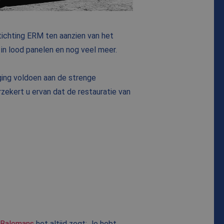
tichting ERM ten aanzien van het
 in lood panelen en nog veel meer.
iging voldoen aan de strenge
zekert u ervan dat de restauratie van
 Balemans
het altijd zegt: Je hebt