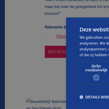
maar één keer de gelegenheid om iet
bouwen!"
Relevante links:
Deze websit
Stichting ERM
We gebruiken coo
analyseren. We de
analysepartners,
MEER WETEN OVER RESTAURATIE
of die zij hebbe
Strikt
noodzakelijk
DETAILS WE