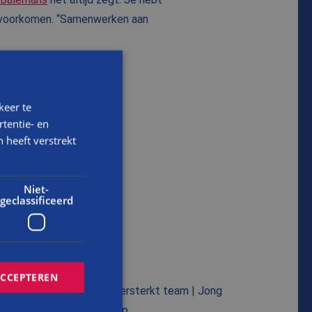
e voorkomen. “Samenwerken aan
keer te
tentie- en
 heeft verstrekt
Niet-
geclassificeerd
ACCEPTEREN