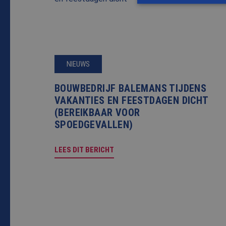
S
Strikt noodzakelijke
accountbeheer. De we
NIEUWS
Naam
BOUWBEDRIJF BALEMANS TIJDENS
CookieScriptConse
VAKANTIES EN FEESTDAGEN DICHT
(BEREIKBAAR VOOR
SPOEDGEVALLEN)
PHPSESSID
LEES DIT BERICHT
Naam
Naam
fp_user_id
Aanbi
Naam
Dome