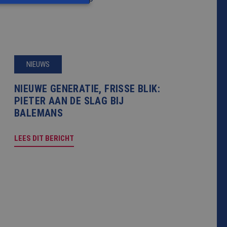
rd
elding en
NIEUWS
NIEUWE GENERATIE, FRISSE BLIK:
cript.com-service
onthouden. De
PIETER AAN DE SLAG BIJ
zakelijk om correct
BALEMANS
s van de PHP-taal.
inden die wordt
LEES DIT BERICHT
s te onderhouden.
egenereerd nummer,
or de site, maar een
elogde status voor
jving