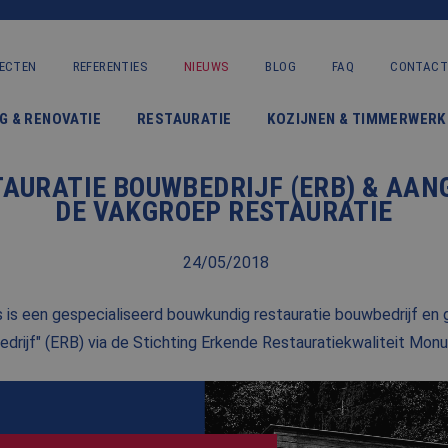
ECTEN
REFERENTIES
NIEUWS
BLOG
FAQ
CONTACT
VERBOUWING & RENOVATIE
G & RENOVATIE
RESTAURATIE
KOZIJNEN & TIMMERWERK
RESTAURATIE
AURATIE BOUWBEDRIJF (ERB) & AAN
KOZIJNEN & TIMMERWERK
DE VAKGROEP RESTAURATIE
KLEINERE WERKEN & ONDERHOUD
24/05/2018
ADVIES
is een gespecialiseerd bouwkundig restauratie bouwbedrijf en 
drijf" (ERB) via de Stichting Erkende Restauratiekwaliteit Mo
OVER ONS
PROJECTEN
REFERENTIES