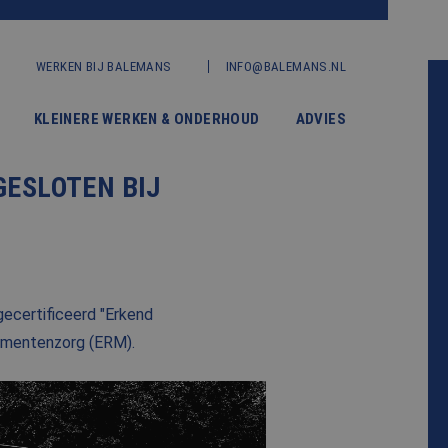
WERKEN BIJ BALEMANS
INFO@BALEMANS.NL
KLEINERE WERKEN & ONDERHOUD
ADVIES
GESLOTEN BIJ
gecertificeerd "Erkend
numentenzorg (ERM).