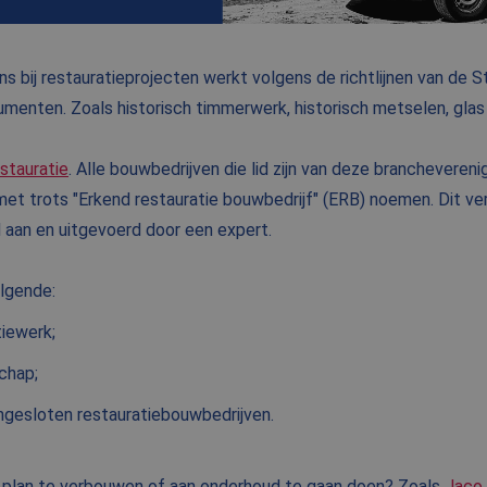
 bij restauratieprojecten werkt volgens de richtlijnen van de S
menten. Zoals historisch timmerwerk, historisch metselen, glas
stauratie
. Alle bouwbedrijven die lid zijn van deze brancheveren
et trots "Erkend restauratie bouwbedrijf" (ERB) noemen. Dit ver
aan en uitgevoerd door een expert.
lgende:
tiewerk;
chap;
ngesloten restauratiebouwbedrijven.
 plan te verbouwen of aan onderhoud te gaan doen? Zoals
Jaco