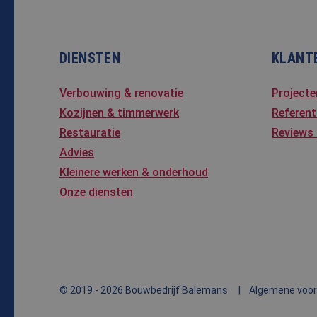
MR
Micro
Corpo
.c.cla
ANONCHK
Micro
Corpo
DIENSTEN
KLANT
.c.cla
Verbouwing & renovatie
Projecte
Kozijnen & timmerwerk
Referent
Restauratie
Reviews
Advies
Kleinere werken & onderhoud
Onze diensten
© 2019 - 2026 Bouwbedrijf Balemans
Algemene voo