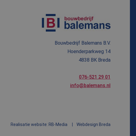
 om het gebruik van
 de website
r mogelijk heeft
Bouwbedrijf Balemans B.V.
Hoenderparkweg 14
4838 BK Breda
076-521 29 01
info@balemans.nl
Realisatie website: RB-Media
Webdesign Breda