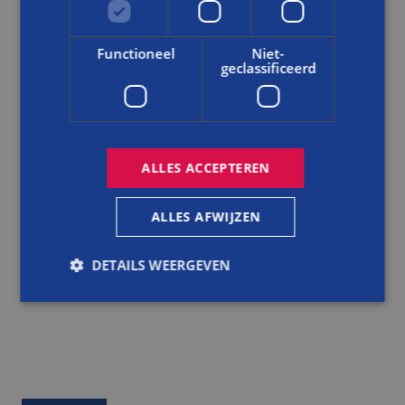
NIEUWS
Functioneel
Niet-
geclassificeerd
LEREN IN DE PRAKTIJK: RICK BOUWT AAN DUURZAME
TOEKOMST BIJ BALEMANS
LEES DIT BERICHT
ALLES ACCEPTEREN
ALLES AFWIJZEN
DETAILS WEERGEVEN
Strikt noodzakelijk
Prestatie
Targeting
Functioneel
Niet-geclassificeerd
Strikt noodzakelijke cookies maken de