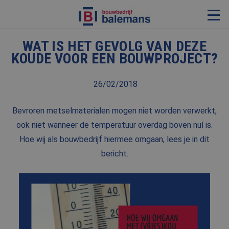
WAT IS HET GEVOLG VAN DEZE
VERBOUWING & RENOVATIE
KOUDE VOOR EEN BOUWPROJECT?
RESTAURATIE
26/02/2018
KOZIJNEN & TIMMERWERK
KLEINERE WERKEN & ONDERHOUD
Bevroren metselmaterialen mogen niet worden verwerkt,
ADVIES
ook niet wanneer de temperatuur overdag boven nul is.
Hoe wij als bouwbedrijf hiermee omgaan, lees je in dit
bericht.
OVER ONS
PROJECTEN
REFERENTIES
NIEUWS