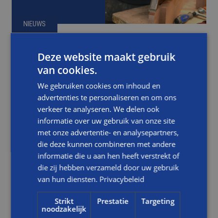
NIEUWS
BOUWBEDRIJF BALEMANS TIJDENS VAKANTIES EN
Deze website maakt gebruik
FEESTDAGEN DICHT (BEREIKBAAR VOOR
van cookies.
SPOEDGEVALLEN)
We gebruiken cookies om inhoud en
LEES DIT BERICHT
advertenties te personaliseren en om ons
verkeer te analyseren. We delen ook
informatie over uw gebruik van onze site
met onze advertentie- en analysepartners,
die deze kunnen combineren met andere
informatie die u aan hen heeft verstrekt of
die zij hebben verzameld door uw gebruik
van hun diensten.
Privacybeleid
Strikt
Prestatie
Targeting
noodzakelijk