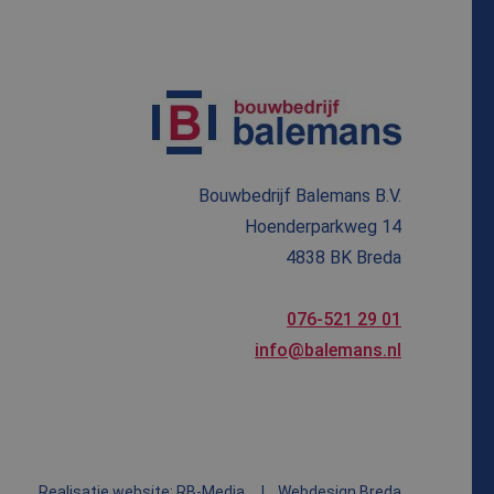
 om het gebruik van
 unieke gebruikers-
ipts. Algemeen wordt
e Microsoft-
ics software. Het
er op te slaan en om
ssessie voor
Bouwbedrijf Balemans B.V.
 om het gebruik van
Hoenderparkweg 14
4838 BK Breda
 om het gebruik van
076-521 29 01
 de website
info@balemans.nl
r mogelijk heeft
Realisatie website: RB-Media
Webdesign Breda