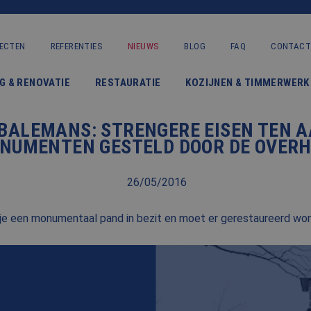
ECTEN
REFERENTIES
NIEUWS
BLOG
FAQ
CONTACT
VERBOUWING & RENOVATIE
G & RENOVATIE
RESTAURATIE
KOZIJNEN & TIMMERWERK
RESTAURATIE
 BALEMANS: STRENGERE EISEN TEN 
KOZIJNEN & TIMMERWERK
NUMENTEN GESTELD DOOR DE OVERH
KLEINERE WERKEN & ONDERHOUD
26/05/2016
ADVIES
je een monumentaal pand in bezit en moet er gerestaureerd wo
OVER ONS
PROJECTEN
REFERENTIES