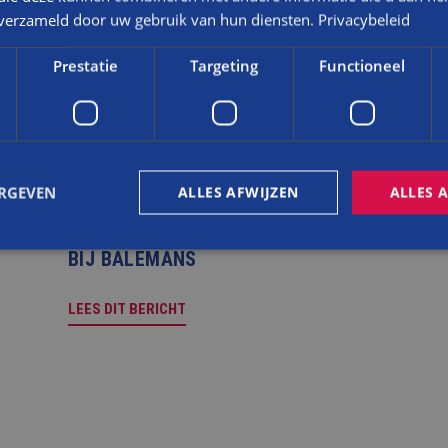
n verzameld door uw gebruik van hun diensten.
Privacybeleid
Prestatie
Targeting
Functioneel
NIEUWS
ERGEVEN
ALLES AFWIJZEN
ALLES 
LEREN IN DE PRAKTIJK: RICK
BOUWT AAN DUURZAME TOEKOMST
BIJ BALEMANS
trikt noodzakelijk
Prestatie
Targeting
Functioneel
Niet-geclassificee
LEES DIT BERICHT
 cookies maken de kernfunctionaliteiten van de website mogelijk, zoals gebruikersaanm
bsite kan niet goed worden gebruikt zonder de strikt noodzakelijke cookies.
Aanbieder
/
Vervaldatum
Omschrijving
Domein
nt
4 weken 2
Deze cookie wordt gebruikt door de Cookie-S
CookieScript
dagen
om de cookievoorkeuren van bezoekers te 
www.balemans.nl
cookie-banner van Cookie-Script.com is nood