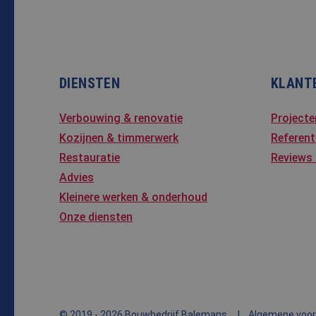
SM
.c.cla
MUID
Micro
Corpo
.clari
DIENSTEN
KLANT
_clsk
Micro
.bale
Verbouwing & renovatie
Projecte
MR
Micro
Kozijnen & timmerwerk
Referent
Corpo
.c.bi
Restauratie
Reviews
MR
Micro
Advies
Corpo
.c.cla
Kleinere werken & onderhoud
ANONCHK
Micro
Onze diensten
Corpo
.c.cla
© 2019 - 2026 Bouwbedrijf Balemans
Algemene voo