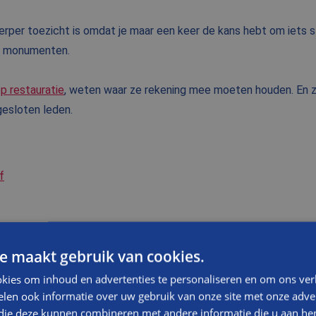
rper toezicht is omdat je maar een keer de kans hebt om iets s
an monumenten.
p restauratie
, weten waar ze rekening mee moeten houden. En zi
ngesloten leden.
f
MEER NIEUWS LADEN
e maakt gebruik van cookies.
kies om inhoud en advertenties te personaliseren en om ons ver
len ook informatie over uw gebruik van onze site met onze adver
 die deze kunnen combineren met andere informatie die u aan hen