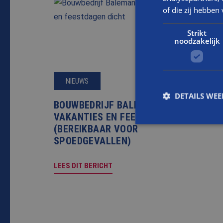
of die zij hebbe
Strikt
noodzakelijk
NIEUWS
DETAILS WE
BOUWBEDRIJF BALEMANS TIJDENS
VAKANTIES EN FEESTDAGEN DICHT
(BEREIKBAAR VOOR
SPOEDGEVALLEN)
S
Strikt noodzakelijke
LEES DIT BERICHT
accountbeheer. De we
Naam
CookieScriptConse