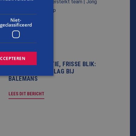
Niet-
geclassificeerd
NIEUWS
ACCEPTEREN
NIEUWE GENERATIE, FRISSE BLIK:
PIETER AAN DE SLAG BIJ
BALEMANS
rd
LEES DIT BERICHT
elding en
cript.com-service
onthouden. De
zakelijk om correct