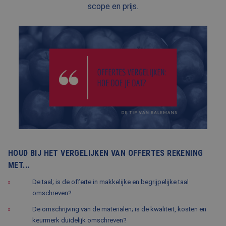
scope en prijs.
BLOG
FAQ
CONTACT
WERKEN BIJ BALEMANS
HOUD BIJ HET VERGELIJKEN VAN OFFERTES REKENING
MET...
De taal; is de offerte in makkelijke en begrijpelijke taal
omschreven?
De omschrijving van de materialen; is de kwaliteit, kosten en
keurmerk duidelijk omschreven?