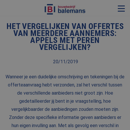
HET VERGELIJKEN VAN OFFERTES
VERBOUWING & RENOVATIE
VAN MEERDERE AANNEMERS:
APPELS MET PEREN
RESTAURATIE
VERGELIJKEN?
KOZIJNEN & TIMMERWERK
KLEINERE WERKEN & ONDERHOUD
20/11/2019
ADVIES
Wanneer je een duidelijke omschrijving en tekeningen bij de
offerteaanvraag hebt verzonden, zal het verschil tussen
de verschillende aanbieders niet groot zijn. Hoe
OVER ONS
gedetailleerder jij bent in je vraagstelling, hoe
PROJECTEN
vergelijkbaarder de aanbiedingen zouden moeten zijn.
REFERENTIES
Zonder deze specifieke informatie geven aanbieders er
hun eigen invulling aan. Met als gevolg een verschil in
NIEUWS