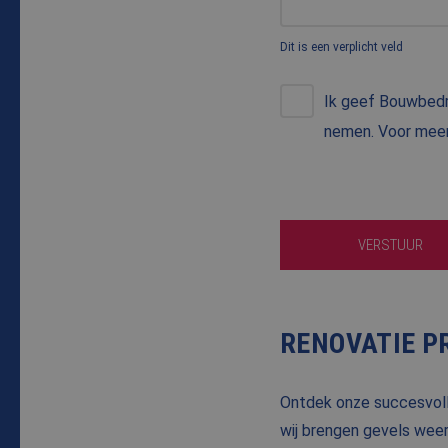
Dit is een verplicht veld
Ik geef Bouwbedr
Naam
nemen. Voor meer
Naam
fp_user_id
Aanbi
Naam
Dome
_ga_8N4N4Q9ENY
MUID
Micro
Corpo
_ga
.bing
VERSTUUR
_clck
.bale
SRM_B
Micro
RENOVATIE P
Corpo
.c.bi
SM
.c.cla
Ontdek onze succesvolle
wij brengen gevels weer 
MUID
Micro