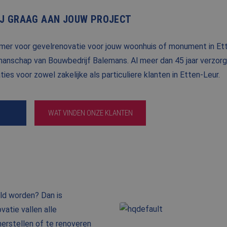
J GRAAG AAN JOUW PROJECT
NIEUWS
BLOG
mer voor gevelrenovatie voor jouw woonhuis of monument in Ett
manschap van Bouwbedrijf Balemans. Al meer dan 45 jaar verzorge
FAQ
es voor zowel zakelijke als particuliere klanten in Etten-Leur.
CONTACT
WERKEN BIJ BALEMANS
WAT VINDEN ONZE KLANTEN
ld worden? Dan is
atie vallen alle
rstellen of te renoveren