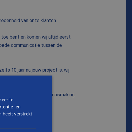
vredenheid van onze klanten.
 toe bent en komen wij altijd eerst
n goede communicatie tussen de
lfs 10 jaar na jouw project is, wij
voor een vrijblijvende kennismaking.
keer te
tentie- en
 heeft verstrekt