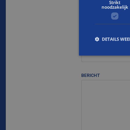
Strikt
Dit is een verplicht veld
noodzakelijk
E-MAIL
Dit is een verplicht veld
DETAILS WE
WOONPLAATS
S
BERICHT
Strikt noodzakelijke
accountbeheer. De we
Naam
CookieScriptConse
PHPSESSID