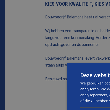
KIES VOOR KWALITEIT, KIES 
Bouwbedrijf Balemans heeft al versch
Wij hebben een transparante en helder
langs voor een kennismaking. Verder z
opdrachtgever en de aannemer.
Bouwbedrijf Balemans levert vakwerk en
staan altijd voor jou klaar om al de 
Deze websit
Benieuwd naar de mogelijkheden voor 
We gebruiken coo
analyseren. We de
analysepartners,
NAAM
of die zij hebbe