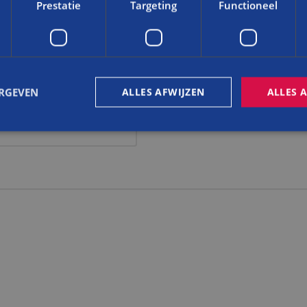
Prestatie
Targeting
Functioneel
Dit is een verplicht veld
STRAATNAAM, NR.
ERGEVEN
ALLES AFWIJZEN
ALLES 
trikt noodzakelijk
Prestatie
Targeting
Functioneel
Niet-geclassificee
 cookies maken de kernfunctionaliteiten van de website mogelijk, zoals gebruikersaanm
bsite kan niet goed worden gebruikt zonder de strikt noodzakelijke cookies.
Aanbieder
/
Vervaldatum
Omschrijving
Domein
nt
4 weken 2
Deze cookie wordt gebruikt door de Cookie-S
CookieScript
dagen
om de cookievoorkeuren van bezoekers te 
www.balemans.nl
cookie-banner van Cookie-Script.com is nood
te werken.
Sessie
Cookie gegenereerd door applicaties op basi
PHP.net
Dit is een identificator voor algemene doele
www.balemans.nl