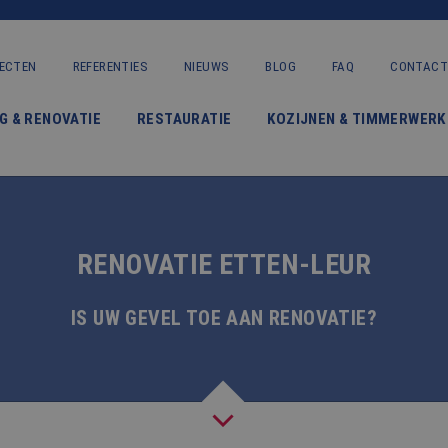
ECTEN
REFERENTIES
NIEUWS
BLOG
FAQ
CONTACT
VERBOUWING & RENOVATIE
G & RENOVATIE
RESTAURATIE
KOZIJNEN & TIMMERWERK
RESTAURATIE
KOZIJNEN & TIMMERWERK
KLEINERE WERKEN & ONDERHOUD
RENOVATIE ETTEN-LEUR
ADVIES
IS UW GEVEL TOE AAN RENOVATIE?
OVER ONS
PROJECTEN
REFERENTIES