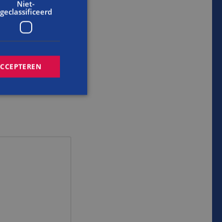
Niet-
geclassificeerd
ACCEPTEREN
rd
elding en
cript.com-service
onthouden. De
zakelijk om correct
s van de PHP-taal.
inden die wordt