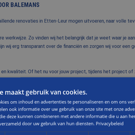
VOOR BALEMANS
illende renovaties in Etten-Leur mogen uitvoeren, naar volle te
e werkwijze. Zo vinden wij het belangrijk dat je weet waar je aan
ijn wij erg transparant over de financiën en zorgen wij voor ee
 kwaliteit. Of het nu voor jouw project, tijdens het project of ze
vragen te beantwoorden.
e maakt gebruik van cookies.
renovatie van uw pand in Etten-Leur? Neem contact met ons op 
kies om inhoud en advertenties te personaliseren en om ons ver
len ook informatie over uw gebruik van onze site met onze adver
 die deze kunnen combineren met andere informatie die u aan hen
TELEFOONNUMMER
n verzameld door uw gebruik van hun diensten.
Privacybeleid