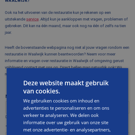
WAALWIJK?
Ook na het uitvoeren van de restauratie kun je rekenen op een
uitstekende
service
. Altijd kun je aankloppen met vragen, problemen of
gebreken. Dit kan na één maand, maar ook nog na één of zelfs na tien
jaar.
Heeft de bovenstaande webpagina nog niet al jouw vragen rondom een
restauratie in Waalwijk kunnen beantwoorden? Neem voor meer
informatie en vragen over restauratie in Waalwijk of omgeving gerust
vrijblijvend contact met ons op. Direct bellen mag natuurlijk ook! Wij
maken graag kennis via telefoonnummer
076-5212901
.
Deze website maakt gebruik
van cookies.
NAAM
We gebruiken cookies om inhoud en
advertenties te personaliseren en om ons
verkeer te analyseren. We delen ook
Dit is een verplicht veld
informatie over uw gebruik van onze site
TELEFOONNUMMER
met onze advertentie- en analysepartners,