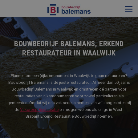
VERBOUWING & RENOVATIE
RESTAURATIE
BOUWBEDRIJF BALEMANS, ERKEND
RESTAURATEUR IN WAALWIJK
KOZIJNEN & TIMMERWERK
KLEINERE WERKEN & ONDERHOUD
ADVIES
Plannen om een (rijks)monument in Waalwijk te gaan restaureren?
Bouwbedrijf Balemans is de juiste restaurateur. Al meer dan 50 jaar is
Bouwbedrijf Balemans in Waalwijk en omstreken dé partner voor
restauraties van rijksmonumenten voor zowel particulieren als
OVER ONS
gemeenten. Omdat wij ons vak serieus nemen, zijn wij aangesloten bij
de
Vakgroep Restauratie
en mogen we ons als enige in West-
PROJECTEN
Brabant Erkend Restauratie Bouwbedrijf noemen.
REFERENTIES
NIEUWS