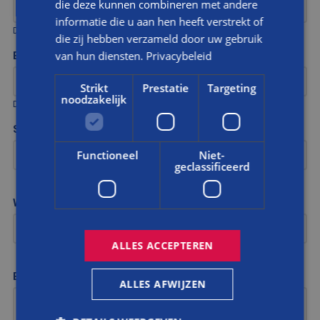
die deze kunnen combineren met andere
informatie die u aan hen heeft verstrekt of
Dit is een verplicht veld
die zij hebben verzameld door uw gebruik
van hun diensten.
Privacybeleid
E-MAIL
Strikt
Prestatie
Targeting
noodzakelijk
Dit is een verplicht veld
STRAATNAAM, NR.
Functioneel
Niet-
geclassificeerd
WOONPLAATS
ALLES ACCEPTEREN
BERICHT
ALLES AFWIJZEN