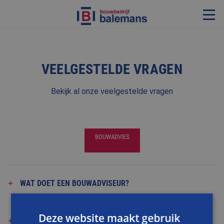
VERBOUWING & RENOVATIE
VEELGESTELDE VRAGEN
RESTAURATIE
KOZIJNEN & TIMMERWERK
Bekijk al onze veelgestelde vragen
KLEINERE WERKEN & ONDERHOUD
ADVIES
BOUWADVIES
OVER ONS
PROJECTEN
WAT DOET EEN BOUWADVISEUR?
REFERENTIES
Deze website maakt gebruik
NIEUWS
WANNEER IS BOUWADVIES ZINVOL?