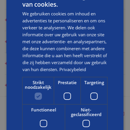
van cookies.
BLOG
We gebruiken cookies om inhoud en
FAQ
KAN BOUWADVIES HELPEN BIJ HET VERDUURZAMEN VAN
advertenties te personaliseren en om ons
EEN WONING?
verkeer te analyseren. We delen ook
CONTACT
informatie over uw gebruik van onze site
WERKEN BIJ BALEMANS
IS BOUWADVIES NUTTIG BIJ DE AANKOOP VAN EEN
met onze advertentie- en analysepartners,
WONING?
die deze kunnen combineren met andere
informatie die u aan hen heeft verstrekt of
die zij hebben verzameld door uw gebruik
WAT IS EEN BOUWKUNDIGE KEURING?
van hun diensten.
Privacybeleid
Strikt
Prestatie
Targeting
DENKEN JULLIE MEE OVER DE BESTE
noodzakelijk
VERDUURZAMINGSOPLOSSING VOOR MIJN WONING?
Functioneel
Niet-
DIENSTEN
geclassificeerd
Verbouwing & renovatie