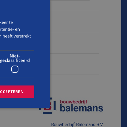
keer te
tentie- en
 heeft verstrekt
Niet-
geclassificeerd
ACCEPTEREN
rd
Bouwbedrijf Balemans B.V.