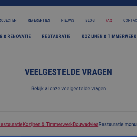
ROJECTEN
REFERENTIES
NIEUWS
BLOG
FAQ
CONTA
VERBOUWING & RENOVATIE
G & RENOVATIE
RESTAURATIE
KOZIJNEN & TIMMERWERK
RESTAURATIE
KOZIJNEN & TIMMERWERK
KLEINERE WERKEN & ONDERHOUD
VEELGESTELDE VRAGEN
ADVIES
Bekijk al onze veelgestelde vragen
OVER ONS
PROJECTEN
estauratie
Kozijnen & Timmerwerk
Bouwadvies
Restauratie mon
REFERENTIES