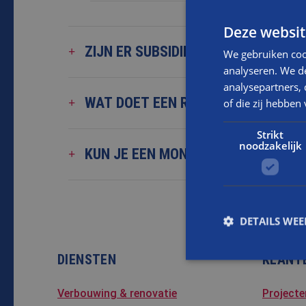
Deze websit
ZIJN ER SUBSIDIES VOOR MONUME
We gebruiken coo
analyseren. We de
analysepartners,
WAT DOET EEN RESTAURATIEBEDRI
of die zij hebbe
Strikt
noodzakelijk
KUN JE EEN MONUMENT LATEN ISO
DETAILS WE
DIENSTEN
KLANT
S
Verbouwing & renovatie
Projecte