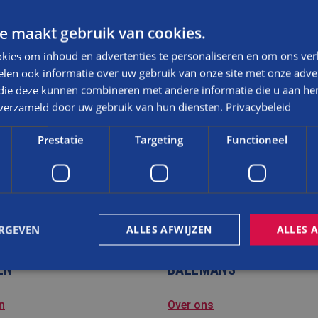
NIEUWS
e maakt gebruik van cookies.
NTENRESTAURATIE?
kies om inhoud en advertenties te personaliseren en om ons ver
BLOG
len ook informatie over uw gebruik van onze site met onze adver
FAQ
 die deze kunnen combineren met andere informatie die u aan hen
JF?
n verzameld door uw gebruik van hun diensten.
Privacybeleid
CONTACT
Prestatie
Targeting
Functioneel
WERKEN BIJ BALEMANS
LEREN?
ERGEVEN
ALLES AFWIJZEN
ALLES 
EN
BALEMANS
trikt noodzakelijk
Prestatie
Targeting
Functioneel
Niet-geclassificee
n
Over ons