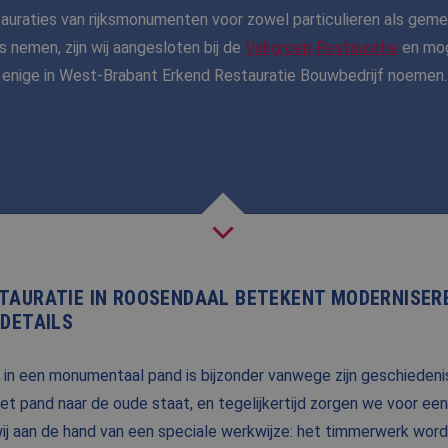
tauraties van rijksmonumenten voor zowel particulieren als gem
NIEUWS
s nemen, zijn wij aangesloten bij de
Vakgroep Restauratie
en mog
enige in West-Brabant Erkend Restauratie Bouwbedrijf noemen.
BLOG
FAQ
CONTACT
WERKEN BIJ BALEMANS
TAURATIE IN ROOSENDAAL BETEKENT MODERNISER
DETAILS
in een monumentaal pand is bijzonder vanwege zijn geschiedeni
t pand naar de oude staat, en tegelijkertijd zorgen we voor ee
wij aan de hand van een speciale werkwijze: het timmerwerk wo