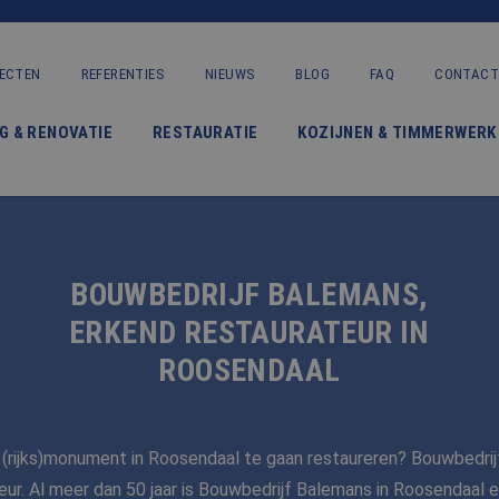
ECTEN
REFERENTIES
NIEUWS
BLOG
FAQ
CONTACT
VERBOUWING & RENOVATIE
G & RENOVATIE
RESTAURATIE
KOZIJNEN & TIMMERWERK
RESTAURATIE
KOZIJNEN & TIMMERWERK
KLEINERE WERKEN & ONDERHOUD
BOUWBEDRIJF BALEMANS,
ADVIES
ERKEND RESTAURATEUR IN
ROOSENDAAL
OVER ONS
PROJECTEN
(rijks)monument in Roosendaal te gaan restaureren? Bouwbedrij
teur. Al meer dan 50 jaar is Bouwbedrijf Balemans in Roosendaal
REFERENTIES