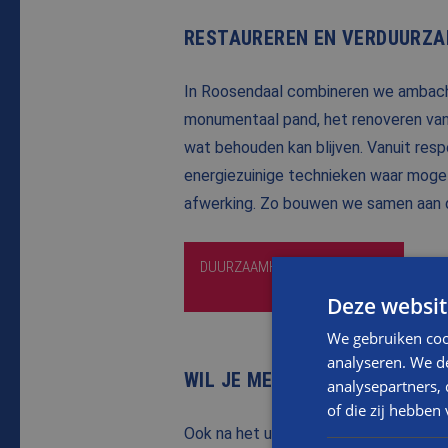
RESTAUREREN EN VERDUURZA
In Roosendaal combineren we ambacht
monumentaal pand, het renoveren van 
wat behouden kan blijven. Vanuit resp
energiezuinige technieken waar mogeli
afwerking. Zo bouwen we samen aan 
DUURZAAMHEID EN BESTAANDE
BOUW
Deze websit
We gebruiken coo
analyseren. We de
WIL JE MEER INFORMATIE OV
analysepartners,
of die zij hebbe
Ook na het uitvoeren van de restaura