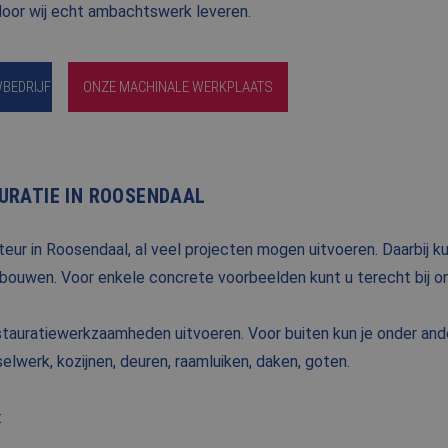
door wij echt ambachtswerk leveren.
WBEDRIJF
ONZE MACHINALE WERKPLAATS
URATIE IN ROOSENDAAL
eur in Roosendaal, al veel projecten mogen uitvoeren. Daarbij ku
bouwen. Voor enkele concrete voorbeelden kunt u terecht bij 
estauratiewerkzaamheden uitvoeren. Voor buiten kun je onder and
lwerk, kozijnen, deuren, raamluiken, daken, goten.
: