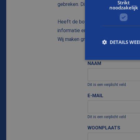
Strikt
gebreken. Dit kan na één maand, maar 
noodzakelijk
Heeft de bovenstaande webpagina no
informatie en vragen over restauratie
Wij maken graag kennis via telefoo
DETAILS WE
NAAM
S
Strikt noodzakelijke
Dit is een verplicht veld
accountbeheer. De we
E-MAIL
Naam
CookieScriptConse
Dit is een verplicht veld
WOONPLAATS
PHPSESSID