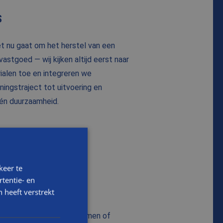
S
t nu gaat om het herstel van een
stgoed — wij kijken altijd eerst naar
rialen toe en integreren we
ingstraject tot uitvoering en
én duurzaamheid.
keer te
tentie- en
 heeft verstrekt
kloppen met vragen, problemen of