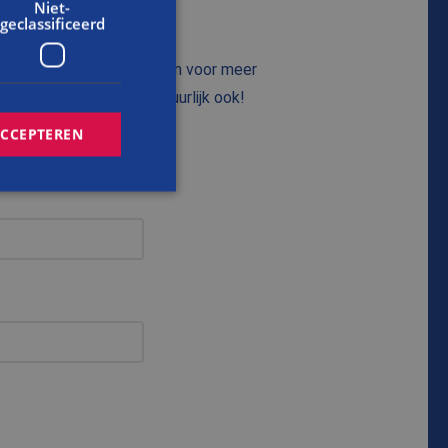
Niet-
geclassificeerd
unnen beantwoorden? Neem voor meer
p. Direct bellen mag natuurlijk ook!
ACCEPTEREN
rd
elding en
cript.com-service
onthouden. De
zakelijk om correct
s van de PHP-taal.
inden die wordt