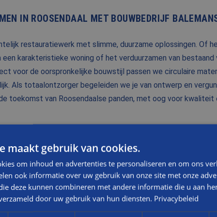
MEN IN ROOSENDAAL MET BOUWBEDRIJF BALEMAN
elijk restauratiewerk met slimme, duurzame oplossingen. Of he
een karakteristieke woning of het verduurzamen van bestaand va
ect voor de oorspronkelijke bouwstijl passen we circulaire mate
jk. Als totaalontzorger begeleiden we je van ontwerp en vergunn
de toekomst van Roosendaalse panden, met oog voor kwaliteit 
e maakt gebruik van cookies.
kies om inhoud en advertenties te personaliseren en om ons ver
len ook informatie over uw gebruik van onze site met onze adver
ER RESTAURATIE IN ROOSENDAAL?
 die deze kunnen combineren met andere informatie die u aan hen
n verzameld door uw gebruik van hun diensten.
Privacybeleid
tie kun je rekenen op een uitstekende
service
. Altijd kun je aan