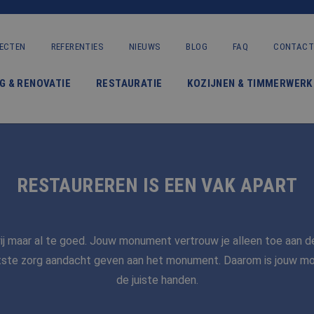
ECTEN
REFERENTIES
NIEUWS
BLOG
FAQ
CONTACT
VERBOUWING & RENOVATIE
G & RENOVATIE
RESTAURATIE
KOZIJNEN & TIMMERWERK
RESTAURATIE
KOZIJNEN & TIMMERWERK
KLEINERE WERKEN & ONDERHOUD
RESTAUREREN IS EEN VAK APART
ADVIES
j maar al te goed. Jouw monument vertrouw je alleen toe aan d
OVER ONS
tste zorg aandacht geven aan het monument. Daarom is jouw mon
de juiste handen.
PROJECTEN
REFERENTIES