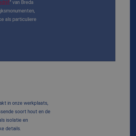
drijf
" van Breda
rijksmonumenten,
 als particuliere
kt in onze werkplaats,
ssende soort hout en de
ls isolatie en
e details.