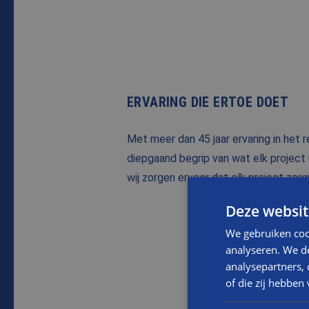
ERVARING DIE ERTOE DOET
Met meer dan 45 jaar ervaring in het
diepgaand begrip van wat elk project 
wij zorgen ervoor dat elk project zor
Deze websit
NAAM
We gebruiken coo
analyseren. We de
analysepartners,
Dit is een verplicht veld
of die zij hebbe
E-MAIL