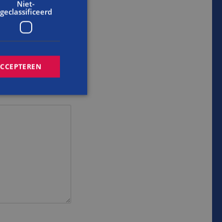
Niet-
geclassificeerd
ACCEPTEREN
rd
elding en
cript.com-service
onthouden. De
zakelijk om correct
s van de PHP-taal.
inden die wordt