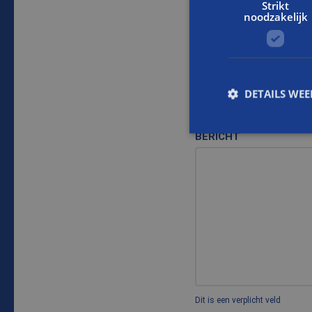
Strikt
noodzakelijk
Dit is een verplicht veld
WOONPLAATS
DETAILS WE
BERICHT
S
Strikt noodzakelijke
accountbeheer. De we
Naam
CookieScriptConse
PHPSESSID
Dit is een verplicht veld