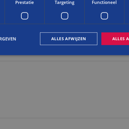
Prestatie
Targeting
Functioneel
ERGEVEN
ALLES AFWIJZEN
ALLES 
trikt noodzakelijk
Prestatie
Targeting
Functioneel
Niet-geclassificee
 cookies maken de kernfunctionaliteiten van de website mogelijk, zoals gebruikersaanm
bsite kan niet goed worden gebruikt zonder de strikt noodzakelijke cookies.
Aanbieder
/
Vervaldatum
Omschrijving
Domein
nt
4 weken 2
Deze cookie wordt gebruikt door de Cookie-S
CookieScript
dagen
om de cookievoorkeuren van bezoekers te 
www.balemans.nl
cookie-banner van Cookie-Script.com is nood
te werken.
Sessie
Cookie gegenereerd door applicaties op basi
PHP.net
Dit is een identificator voor algemene doele
www.balemans.nl