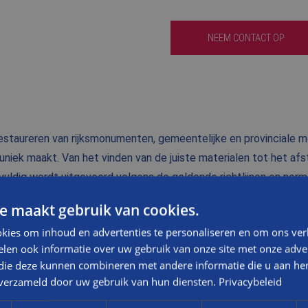
NEEM CONTACT OP
 restaureren van rijksmonumenten, gemeentelijke en provinciale
uniek maakt. Van het vinden van de juiste materialen tot het af
gvuldig wordt uitgevoerd volgens de geldende richtlijnen en norm
e maakt gebruik van cookies.
TELEFOONNUMMER
kies om inhoud en advertenties te personaliseren en om ons ver
len ook informatie over uw gebruik van onze site met onze adver
 die deze kunnen combineren met andere informatie die u aan hen
Dit is een verplicht veld
n verzameld door uw gebruik van hun diensten.
Privacybeleid
STRAATNAAM, NR.