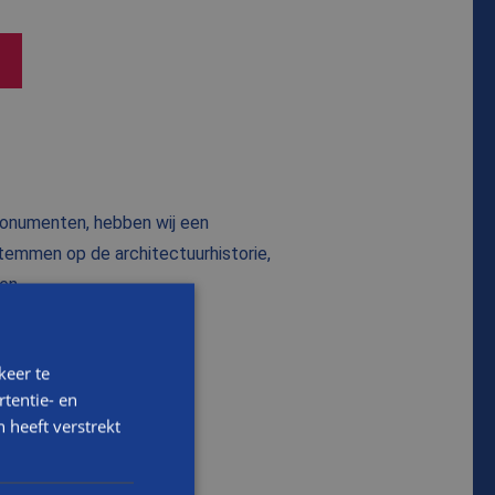
 monumenten, hebben wij een
stemmen op de architectuurhistorie,
en.
keer te
tentie- en
 heeft verstrekt