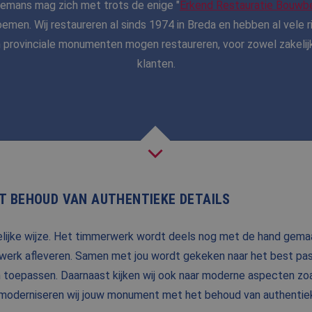
lemans mag zich met trots de enige "
Erkend Restauratie Bouwbe
emen. Wij restaureren al sinds 1974 in Breda en hebben al vele 
NIEUWS
 provinciale monumenten mogen restaureren, voor zowel zakelijke
BLOG
klanten.
FAQ
CONTACT
WERKEN BIJ BALEMANS
T BEHOUD VAN AUTHENTIEKE DETAILS
lijke wijze. Het timmerwerk wordt deels nog met de hand gemaa
werk afleveren. Samen met jou wordt gekeken naar het best pa
en toepassen. Daarnaast kijken wij ook naar moderne aspecten zoa
moderniseren wij jouw monument met het behoud van authentiek