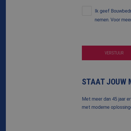
Ik geef Bouwbedr
nemen. Voor meer
Naam
Naam
fp_user_id
Aanbi
Naam
Dome
VERSTUUR
_ga_8N4N4Q9ENY
MUID
Micro
Corpo
_ga
.bing
STAAT JOUW 
_clck
.bale
SRM_B
Micro
Met meer dan 45 jaar er
Corpo
.c.bi
met moderne oplossing
SM
.c.cla
MUID
Micro