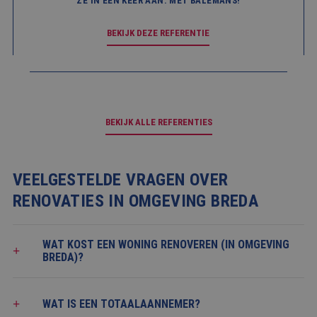
ZE IN ÉÉN KEER AAN. MÉT BALEMANS!
een unieke
gebruikers-ID. Het
kan worden ingesteld
BEKIJK DEZE REFERENTIE
door ingesloten
microsoft-scripts.
Algemeen wordt
aangenomen dat het
synchroniseert tussen
veel verschillende
Microsoft-domeinen,
waardoor gebruikers
kunnen worden
BEKIJK ALLE REFERENTIES
gevolgd.
_clsk
1 dag
Deze cookie wordt
Microsoft
geassocieerd met
.balemans.nl
Microsoft Clarity
VEELGESTELDE VRAGEN OVER
analytics software.
Het wordt gebruikt
om informatie over
RENOVATIES IN OMGEVING BREDA
de sessie van de
gebruiker op te slaan
en om meerdere
paginaweergaven te
WAT KOST EEN WONING RENOVEREN (IN OMGEVING
combineren tot één
gebruikerssessie voor
BREDA)?
analytische
doeleinden.
MR
1 week
Dit is een Microsoft
Microsoft
WAT IS EEN TOTAALAANNEMER?
MSN 1st party cookie
Corporation
die we gebruiken om
.c.bing.com