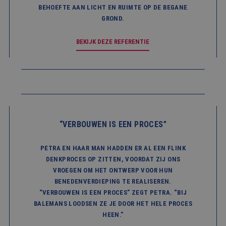
voor d
een g
BEHOEFTE AAN LICHT EN RUIMTE OP DE BEGANE
voorbe
GROND.
behou
een in
status
BEKIJK DEZE REFERENTIE
gebrui
pagina
Aanbieder
/
Naam
Vervaldatum
Omschrijving
Domein
Aanbieder
/
Naam
Vervaldatum
Omschrijving
Domein
fp_user_id
.balemans.nl
1 jaar 1
“VERBOUWEN IS EEN PROCES”
maand
_ga_8N4N4Q9ENY
.balemans.nl
1 jaar 1
Deze cookie w
Aanbieder
/
Naam
Vervaldatum
Omschrijving
maand
gebruikt door
Domein
Google Analyti
om de sessiest
PETRA EN HAAR MAN HADDEN ER AL EEN FLINK
MUID
1 jaar
Deze cookie wordt
Microsoft
te behouden.
veel gebruikt door
Corporation
DENKPROCES OP ZITTEN, VOORDAT ZIJ ONS
mijn Microsoft als
.bing.com
_ga
1 jaar 1
Deze cookien
Google LLC
VROEGEN OM HET ONTWERP VOOR HUN
een unieke
maand
is gekoppeld 
.balemans.nl
gebruikers-ID. Het
BENEDENVERDIEPING TE REALISEREN.
Google Univer
kan worden ingesteld
Analytics - wa
“VERBOUWEN IS EEN PROCES” ZEGT PETRA. “BIJ
door ingesloten
belangrijke up
microsoft-scripts.
BALEMANS LOODSEN ZE JE DOOR HET HELE PROCES
is van de meer
Algemeen wordt
algemeen
aangenomen dat het
HEEN.”
gebruikte
synchroniseert tussen