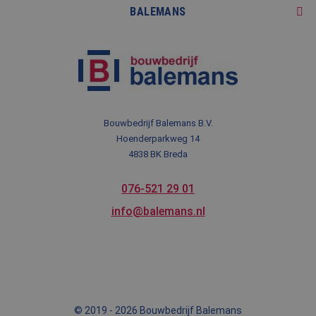
BALEMANS
Advies
Referenties
Kleinere werken & onderhoud
Reviews op Bouwnu.nl
Over ons
Onze diensten
Nieuws
Blog
Contact
Bouwbedrijf Balemans B.V.
Meest gezocht
Hoenderparkweg 14
Veelgestelde vragen
4838 BK Breda
076-521 29 01
info@balemans.nl
© 2019 - 2026 Bouwbedrijf Balemans