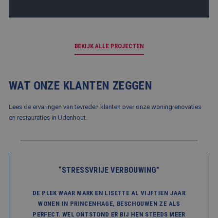
Script
om de
cooki
van be
ontho
cooki
BEKIJK ALLE PROJECTEN
van Co
Script
noodza
correc
PHPSESSID
Sessie
Cooki
PHP.net
WAT ONZE KLANTEN ZEGGEN
gegene
www.balemans.nl
applic
basis 
Lees de ervaringen van tevreden klanten over onze woningrenovaties
taal. D
identi
en restauraties in Udenhout.
Google Privacy Policy
algem
doelei
wordt 
om var
van
gebrui
te on
“STRESSVRIJE VERBOUWING”
Het is
gespr
willek
gegen
DE PLEK WAAR MARK EN LISETTE AL VIJFTIEN JAAR
numme
WONEN IN PRINCENHAGE, BESCHOUWEN ZE ALS
wordt 
kan spe
PERFECT. WEL ONTSTOND ER BIJ HEN STEEDS MEER