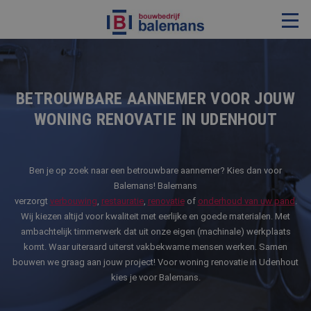
VERBOUWING & RENOVATIE
RESTAURATIE
BETROUWBARE AANNEMER VOOR JOUW
WONING RENOVATIE IN UDENHOUT
KOZIJNEN & TIMMERWERK
KLEINERE WERKEN & ONDERHOUD
ADVIES
Ben je op zoek naar een betrouwbare aannemer? Kies dan voor
Balemans! Balemans
verzorgt
verbouwing
,
restauratie
,
renovatie
of
onderhoud van uw pand
.
Wij kiezen altijd voor kwaliteit met eerlijke en goede materialen. Met
OVER ONS
ambachtelijk timmerwerk dat uit onze eigen (machinale) werkplaats
komt. Waar uiteraard uiterst vakbekwame mensen werken. Samen
PROJECTEN
bouwen we graag aan jouw project! Voor woning renovatie in Udenhout
REFERENTIES
kies je voor Balemans.
NIEUWS