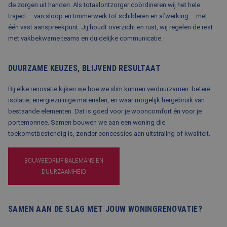
de zorgen uit handen. Als totaalontzorger coördineren wij het hele
traject – van sloop en timmerwerk tot schilderen en afwerking – met
één vast aanspreekpunt. Jij houdt overzicht en rust, wij regelen de rest
met vakbekwame teams en duidelijke communicatie.
DUURZAME KEUZES, BLIJVEND RESULTAAT
Bij elke renovatie kijken we hoe we slim kunnen verduurzamen: betere
isolatie, energiezuinige materialen, en waar mogelijk hergebruik van
bestaande elementen. Dat is goed voor je wooncomfort én voor je
portemonnee. Samen bouwen we aan een woning die
toekomstbestendig is, zonder concessies aan uitstraling of kwaliteit.
BOUWBEDRIJF BALEMANS EN
DUURZAAMHEID
SAMEN AAN DE SLAG MET JOUW WONINGRENOVATIE?