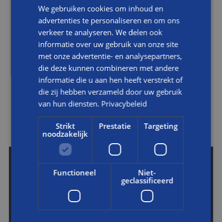
We gebruiken cookies om inhoud en
INTERNE VERBOUWING
advertenties te personaliseren en om ons
verkeer te analyseren. We delen ook
VRIJSTAANDE WONING
informatie over uw gebruik van onze site
met onze advertentie- en analysepartners,
HEUSDENHOUT, BREDA
die deze kunnen combineren met andere
informatie die u aan hen heeft verstrekt of
BEKIJK DIT PROJECT
die zij hebben verzameld door uw gebruik
van hun diensten.
Privacybeleid
Strikt
Prestatie
Targeting
noodzakelijk
Functioneel
Niet-
geclassificeerd
VERBOUWING WONING UIT 1980