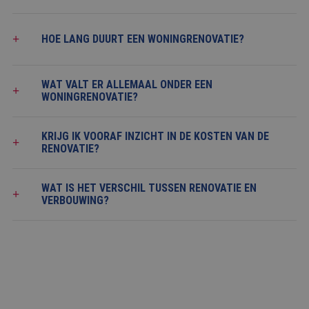
het gebruik van de
website voor interne
analyses te meten.
HOE LANG DUURT EEN WONINGRENOVATIE?
MR
1 week
Dit is een Microsoft
Microsoft
MSN 1st party cookie
Corporation
die we gebruiken om
.c.clarity.ms
het gebruik van de
WAT VALT ER ALLEMAAL ONDER EEN
website voor interne
analyses te meten.
WONINGRENOVATIE?
ANONCHK
9 minuten 57
Deze cookie
Microsoft
seconden
verzamelt informatie
Corporation
over hoe de
KRIJG IK VOORAF INZICHT IN DE KOSTEN VAN DE
.c.clarity.ms
eindgebruiker de
RENOVATIE?
website gebruikt en
over eventuele
advertenties die de
eindgebruiker
WAT IS HET VERSCHIL TUSSEN RENOVATIE EN
mogelijk heeft gezien
VERBOUWING?
voordat hij de
genoemde website
bezocht.
KLAAR OM JOUW WONING TE